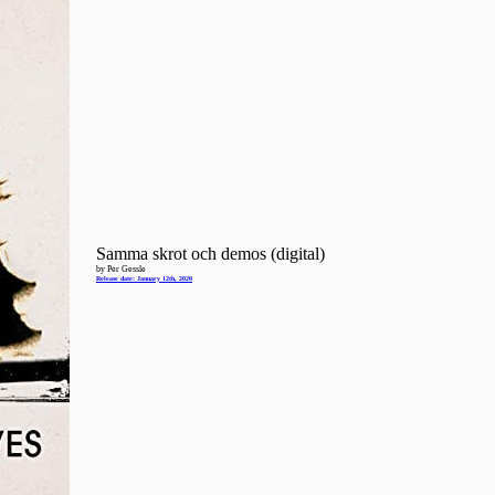
Samma skrot och demos (digital)
by Per Gessle
Release date: January 12th, 2020