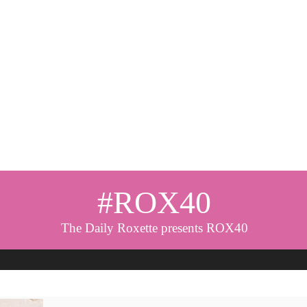
#ROX40
The Daily Roxette presents ROX40