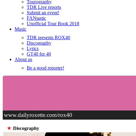
Tourography
TDR Live reports
Submit an event!
FANtastic
Unofficial Tour Book 2018
Music
TDR presents ROX40
Discography
Lyrics
GT40 for 40
About us
Be a good reporter!
www.dailyroxette.com/rox40
★
Discography