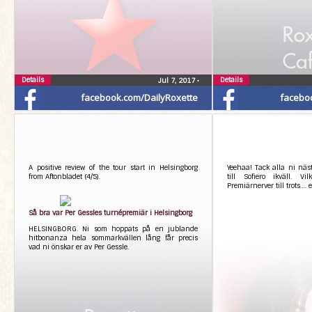
Details
Details
Jul 7, 2017
•
facebook.com/DailyRoxette
facebo
A positive review of the tour start in Helsingborg
Yeehaa! Tack alla ni nä
from Aftonbladet (4/5).
till Sofiero ikväll. V
Premiärnerver till trots…. 
Så bra var Per Gessles turnépremiär i Helsingborg
HELSINGBORG. Ni som hoppats på en jublande
hitbonanza hela sommarkvällen lång får precis
vad ni önskar er av Per Gessle.