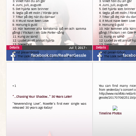
3. Vilket håll du än går
3. Vilket håll du än går
4. Juni, juli, augusti
4. Juni, juli, augusti
5. Det hjärta som brinner
5. Det hjärta som brinner
6. Segla på ett moln / Första pris
6. Segla på ett moln / Förs
7. Tittar på dej när du dansar
7. Tittar på dej när du da
8. It Must Have Been Love
8. It Must Have Been Love
9. Honung & guld
9. Honung & guld
10. Här kommer alla känslorna (på en och samma
10. Här kommer alla kän
gång) / Flickan i en Cole Porter-sång
gång) / Flickan i en Cole 
11. Kung av sand
11. Kung av sand
12. Ljudet av ett annat hjärta
12. Ljudet av ett annat hj
13. Spegelboll
13. Spegelboll
Details
Details
Jul 7, 2017
•
14. Gå & fiska!
14. Gå & fiska!
Band presentation
Band presentation
facebook.com/RealPerGessle
facebo
15. The Look (with När vi två blir en as intro)
15. The Look (with När vi t
Encore:
Encore:
16. Varmt igen
16. Varmt igen
17. Tycker om när du tar på mej
17. Tycker om när du tar 
18. Dressed for Success
18. Dressed for Success
19. Joyride
19. Joyride
+1
You can find many nice 
Encore 2:
Encore 2:
from yesterday’s concert o
20. Sommartider
20. Sommartider
http://www.rockfoto.net/art
21. Småstadsprat
21. Småstadsprat
“…Chasing Your Shadow…” 30 Years Later!
gessle/20170706/25119/p
Pic by Patrícia Peres
Pic by Patrícia Peres
“Neverending Love”, Roxette’s first ever single was
released 30 years ago today!
Timeline Photos