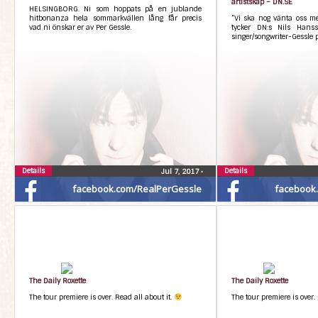
artistskap – DN.SE
HELSINGBORG. Ni som hoppats på en jublande
hitbonanza hela sommarkvällen lång får precis
”Vi ska nog vänta oss me
vad ni önskar er av Per Gessle.
tycker DN:s Nils Hans
singer/songwriter-Gessle p
Details
Details
Jul 7, 2017
•
facebook.com/RealPerGessle
facebook
The Daily Roxette
The Daily Roxette
The tour premiere is over. Read all about it.
The tour premiere is over.