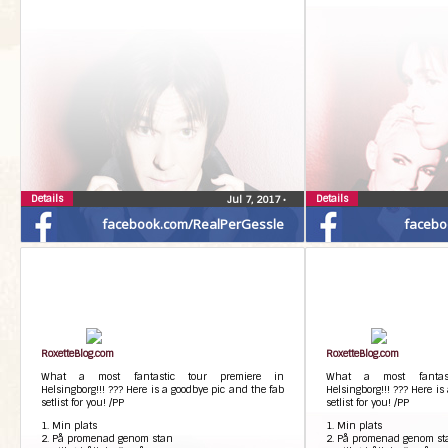
Details
Details
Jul 7, 2017
•
facebook.com/RealPerGessle
facebo
RoxetteBlog.com
RoxetteBlog.com
What a most fantastic tour premiere in
What a most fantast
Helsingborg!!! ??? Here is a goodbye pic and the fab
Helsingborg!!! ??? Here is
setlist for you! /PP
setlist for you! /PP
1. Min plats
1. Min plats
2. På promenad genom stan
2. På promenad genom st