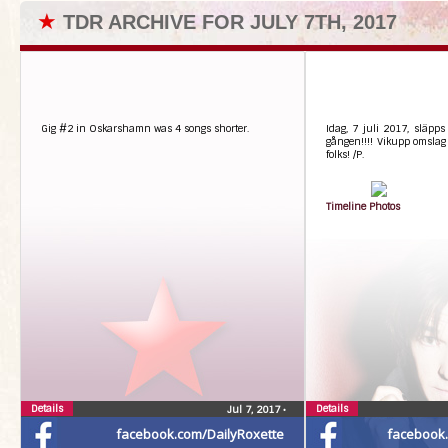
★
TDR ARCHIVE FOR JULY 7TH, 2017
Gig #2 in Oskarshamn was 4 songs shorter.
Idag, 7 juli 2017, släpps
gången!!!! Vikupp omslag o
folks! /P.
Timeline Photos
Details
Details
Jul 7, 2017
•
facebook.com/DailyRoxette
facebook