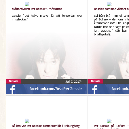
Målmedveten Per Gessle turnéstartar
Gessles sommar värmer a
Gessle: “Det krävs mycket för att konserten ska
Sol från blå himmel, seme
misslyckas”
på Sofiero – det kan in
Åtminstone inte i Helsing
Taube har han tagit paten
juli, augusti” (där komm
bifallsjubel).
Details
Details
Jul 7, 2017
•
facebook.com/RealPerGessle
facebook
Så bra var Per Gessles turnépremiär i Helsingborg
Per Gessle på Sofiero –