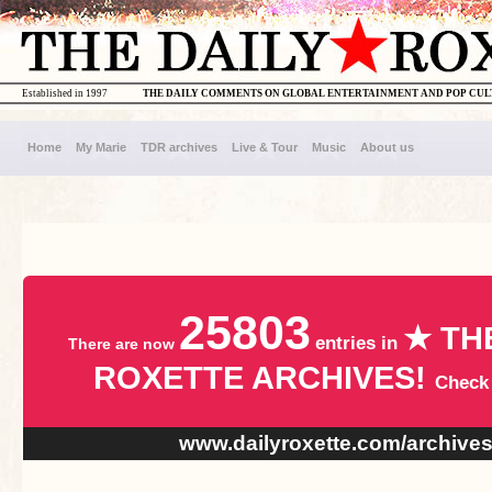
Established in 1997
THE DAILY COMMENTS ON GLOBAL ENTERTAINMENT AND POP CU
Home
My Marie
TDR archives
Live & Tour
Music
About us
25803
★ TH
entries in
There are now
ROXETTE ARCHIVES!
Check
www.dailyroxette.com/archive