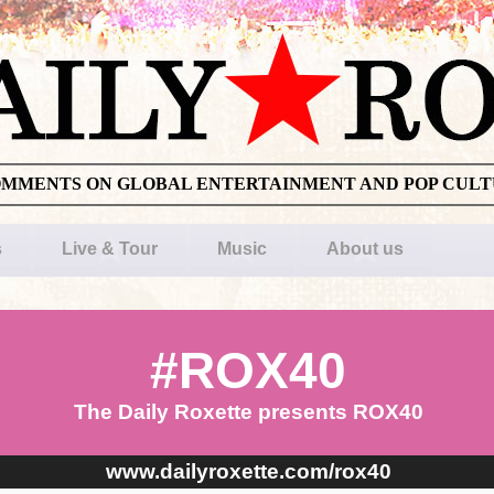
OMMENTS ON GLOBAL ENTERTAINMENT AND POP CUL
s
Live & Tour
Music
About us
#ROX40
The Daily Roxette presents ROX40
www.dailyroxette.com/rox40