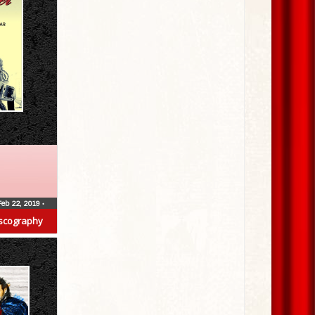
Feb 22, 2019
•
scography