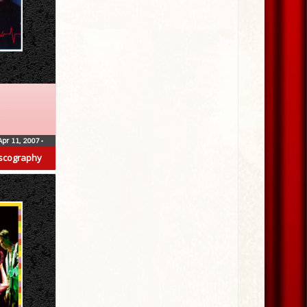
Apr 11, 2007
•
scography