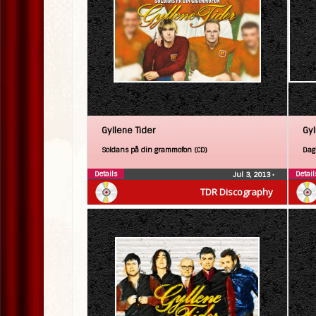
Gyllene Tider
Gyl
Soldans på din grammofon (CD)
Dag
Details
Detail
Jul 3, 2013
•
TDR Discography