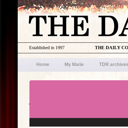
Established in 1997
THE DAILY C
Home
My Marie
TDR archive