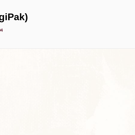
giPak)
04