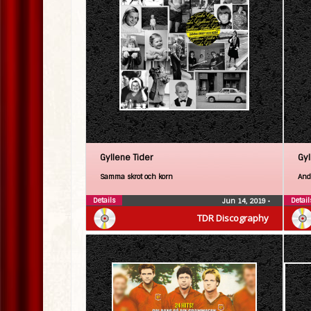
Gyllene Tider
Gyl
Samma skrot och korn
Andr
Details
Detail
Jun 14, 2019
•
TDR Discography