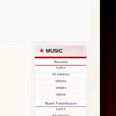
★
MUSIC
Roxette
Lyrics
All releases
albums
singles
videos
Marie Fredriksson
Lyrics
All releases