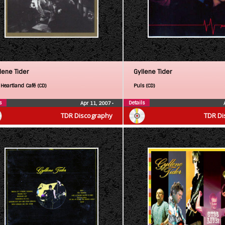
lene Tider
Gyllene Tider
 Heartland Café (CD)
Puls (CD)
s
Details
Apr 11, 2007
•
TDR Discography
TDR Di