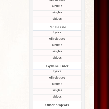
albums
singles
videos
Per Gessle
Lyrics
All releases
albums
singles
videos
Gyllene Tider
Lyrics
All releases
albums
singles
videos
Other projects