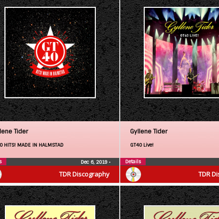
lene Tider
Gyllene Tider
0 HITS! MADE IN HALMSTAD
GT40 Live!
s
Details
Dec 6, 2019
•
TDR Discography
TDR Di