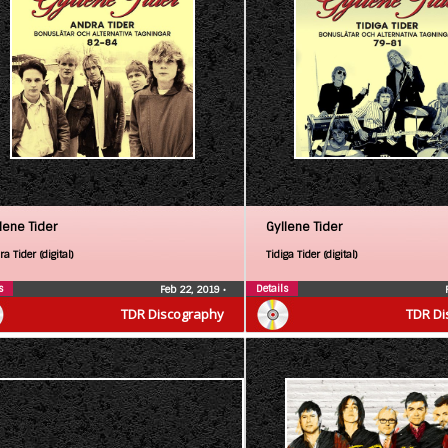
lene Tider
Gyllene Tider
a Tider (digital)
Tidiga Tider (digital)
s
Details
Feb 22, 2019
•
TDR Discography
TDR Di