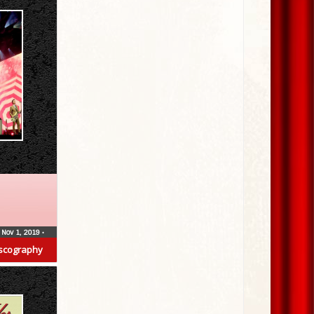
Nov 1, 2019
•
scography