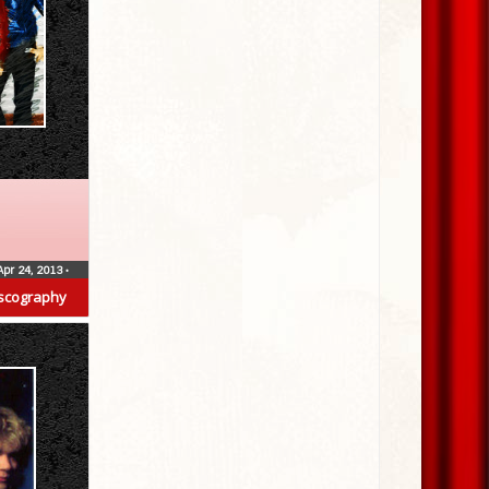
Apr 24, 2013
•
scography