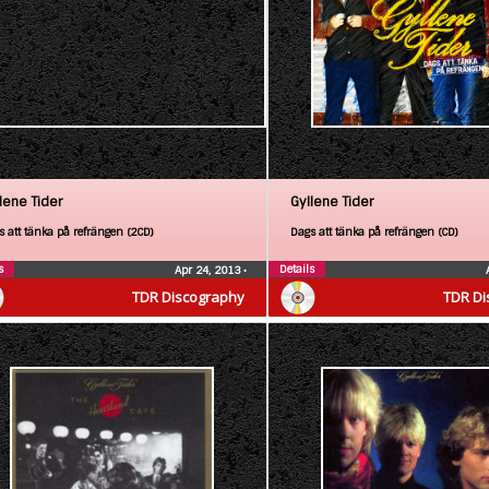
lene Tider
Gyllene Tider
s att tänka på refrängen (2CD)
Dags att tänka på refrängen (CD)
s
Details
Apr 24, 2013
•
TDR Discography
TDR Di