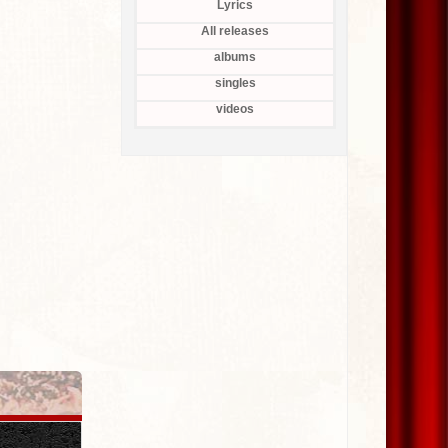
Lyrics
All releases
albums
singles
videos