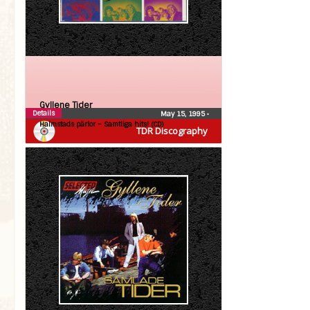
Gyllene Tider
Details
May 15, 1995
•
Halmstads pärlor – Samtliga hits! (CD)
TDR Discography