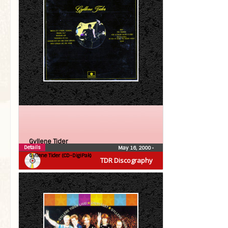
Gyllene Tider
Details
May 16, 2000
•
Gyllene Tider (CD-DigiPak)
TDR Discography