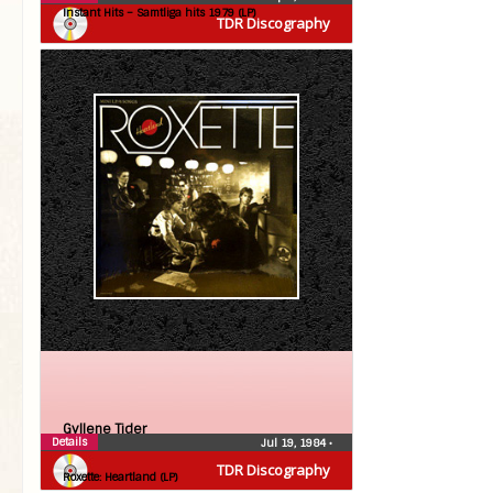
Instant Hits – Samtliga hits 1979 (LP)
TDR Discography
Gyllene Tider
Details
Jul 19, 1984
•
Roxette
TDR Discography
Roxette: Heartland (LP)