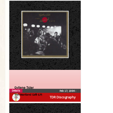
Gyllene Tider
Details
Feb 17, 1984
•
The Heartland Café (LP)
TDR Discography