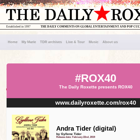
Established in 1997
THE DAILY COMMENTS ON GLOBAL ENTERTAINMENT AND POP CU
Home
My Marie
TDR archives
Live & Tour
Music
About us
#ROX40
The Daily Roxette presents ROX40
www.dailyroxette.com/rox40
Andra Tider (digital)
by Gyllene Tider
Release date: February 22nd, 2019