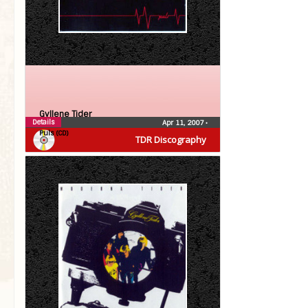
Gyllene Tider
Details
Apr 11, 2007
•
Puls (CD)
TDR Discography