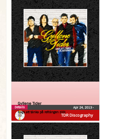
Gyllene Tider
Details
Apr 24, 2013
•
Dags att tänka på refrängen (CD)
TDR Discography