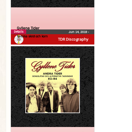
Gyllene Tider
Details
Jun 14, 2019
•
Samma skrot och korn
TDR Discography