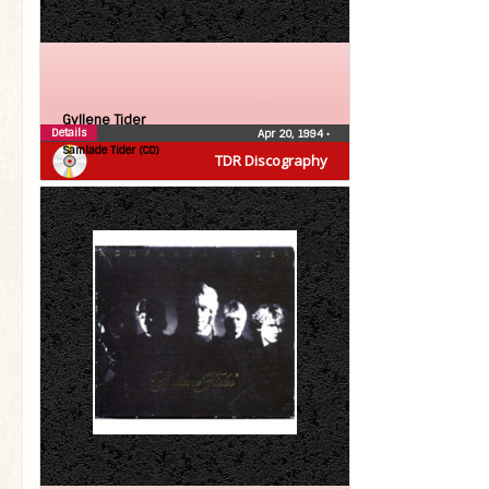
Gyllene Tider
Details
Apr 20, 1994
•
Samlade Tider (CD)
TDR Discography