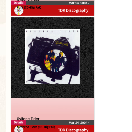
Details
Mar 24, 2004
•
Puls (CD-DigiPak)
TDR Discography
Gyllene Tider
Details
Mar 24, 2004
•
Moderna Tider (CD-DigiPak)
TDR Discography