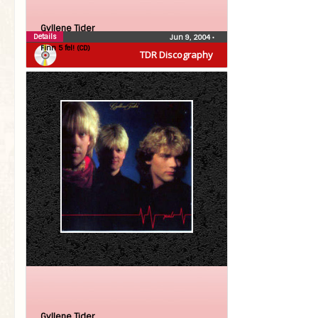
Gyllene Tider
Details
Jun 9, 2004
•
Finn 5 fel! (CD)
TDR Discography
Gyllene Tider