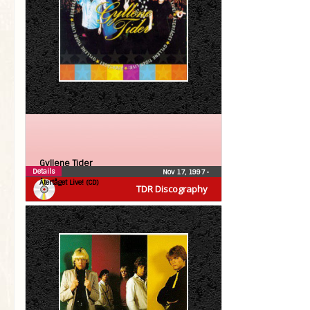
Gyllene Tider
Details
Nov 17, 1997
•
Återtåget Live! (CD)
TDR Discography