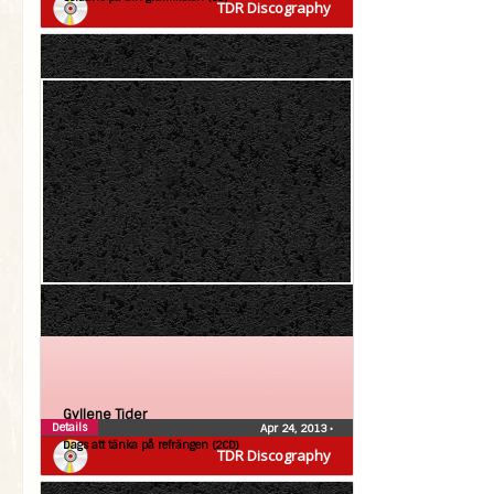
TDR Discography
Gyllene Tider
Details
Apr 24, 2013
•
Dags att tänka på refrängen (2CD)
TDR Discography