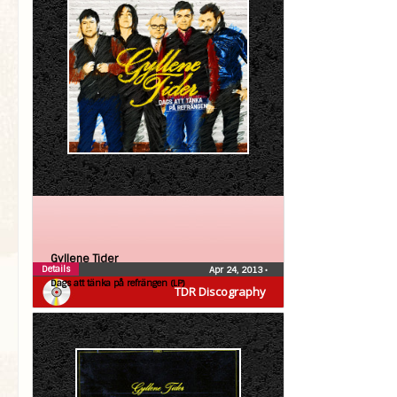
Gyllene Tider
Details
Apr 24, 2013
•
Dags att tänka på refrängen (LP)
TDR Discography