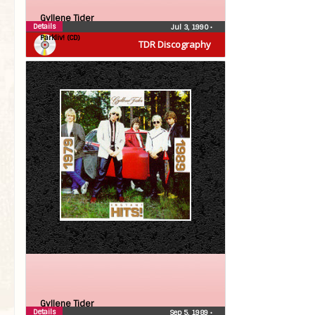
Gyllene Tider
Details
Jul 3, 1990
•
Parkliv! (CD)
TDR Discography
Gyllene Tider
Details
Sep 5, 1989
•