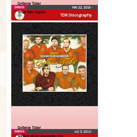
Gyllene Tider
Details
Feb 22, 2019
•
Tidiga Tider (digital)
TDR Discography
Gyllene Tider
Details
Jul 3, 2013
•
Soldans på din grammofon (CD)