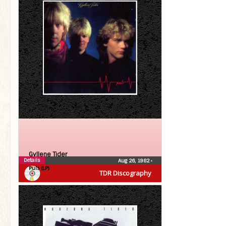
Gyllene Tider
Details
Aug 26, 1982
•
Puls (LP)
TDR Discography