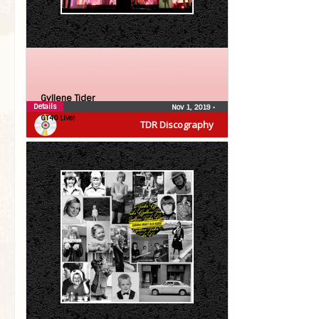
Gyllene Tider
Details
Nov 1, 2019
•
GT40 Live!
TDR Discography