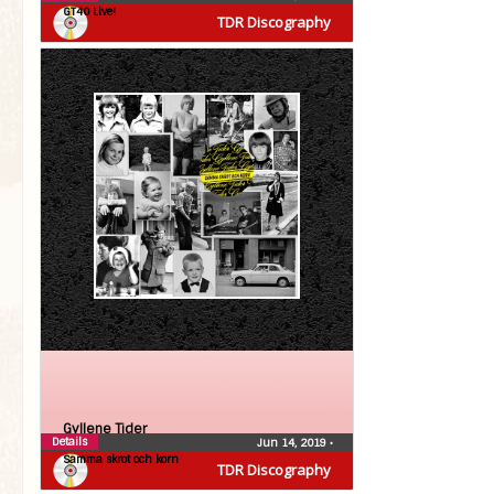
GT40 Live!
TDR Discography
Gyllene Tider
Details
Jun 14, 2019
•
Samma skrot och korn
TDR Discography