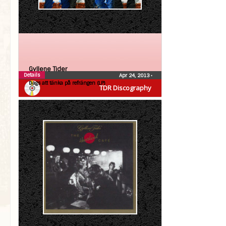
Gyllene Tider
Details
Apr 24, 2013
•
Dags att tänka på refrängen (LP)
TDR Discography