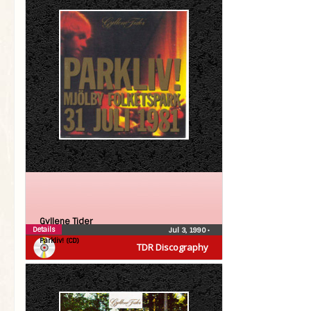
Gyllene Tider
Details
Jul 3, 1990
•
Parkliv! (CD)
TDR Discography