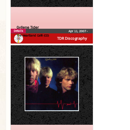
Gyllene Tider
Details
Apr 11, 2007
•
The Heartland Café (CD)
TDR Discography