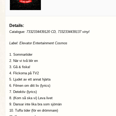
Details:
Catalogue: 7332334439120 CD, 7332334439137 vinyl
Label: Elevator Entertainment Cosmos
1. Sommartider
2. När vi två blir en
3. Gå & fiska!
4. Flickorna på TV2
5. Ljudet av ett annat hjärta
6. Filmen om ditt liv (lyrics)
7. Detektiv (lyrics)
8. (Kom så ska vi) Leva livet
9. Dansar inte lika bra som sjömän
10. Tuffa tider (för en drömmare)