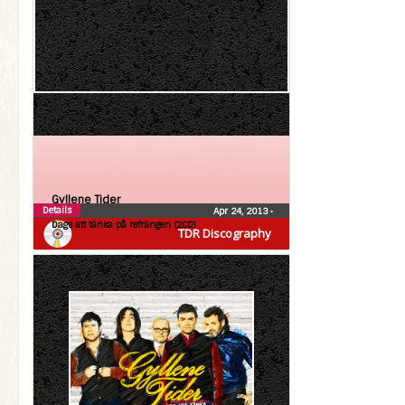
Gyllene Tider
Details
Apr 24, 2013
•
Dags att tänka på refrängen (2CD)
TDR Discography