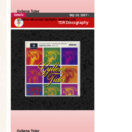
Gyllene Tider
Details
Sep 10, 1997
•
Ljudet av ett annat hjärta/En samling (CD)
TDR Discography
Gyllene Tider