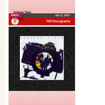
Gyllene Tider
Details
Apr 11, 2007
•
Puls (CD)
TDR Discography