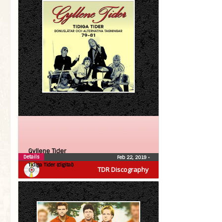
Gyllene Tider
Details
Feb 22, 2019
•
Tidiga Tider (digital)
TDR Discography