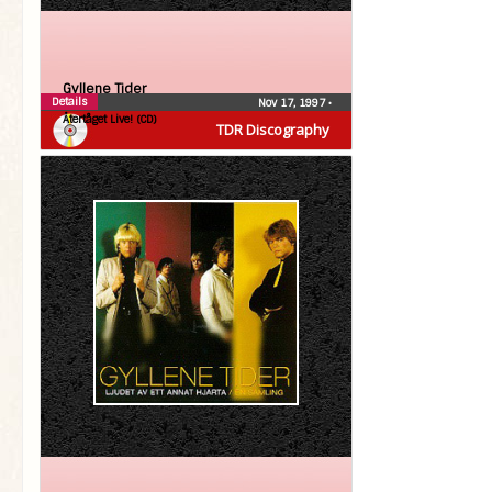
Gyllene Tider
Details
Nov 17, 1997
•
Återtåget Live! (CD)
TDR Discography