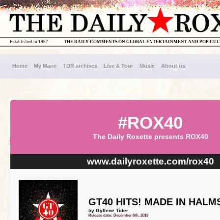
Established in 1997
THE DAILY COMMENTS ON GLOBAL ENTERTAINMENT AND POP CU
Home
My Marie
TDR archives
Live & Tour
Music
About us
#ROX40
The Daily Roxette presents ROX40
www.dailyroxette.com/rox40
GT40 HITS! MADE IN HALM
by Gyllene Tider
Release date: December 6th, 2019