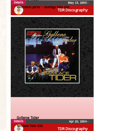
Details
May 15, 1995
•
Halmstads pärlor – Samtliga hits! (CD)
TDR Discography
Gyllene Tider
Details
Apr 20, 1994
•
Samlade Tider (CD)
TDR Discography