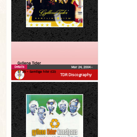
Gyllene Tider
Details
Mar 24, 2004
•
GT 25 – Samtliga hits! (CD)
TDR Discography