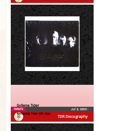
Gyllene Tider
Details
Jul 3, 1990
•
Kompakta Tider (CD-Box)
TDR Discography