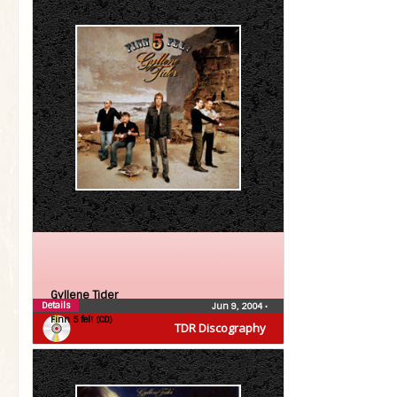
Gyllene Tider
Details
Jun 9, 2004
•
Finn 5 fel! (CD)
TDR Discography