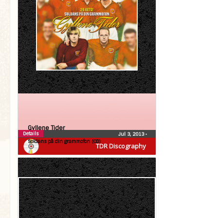
Gyllene Tider
Details
Jul 3, 2013
•
Soldans på din grammofon (CD)
TDR Discography