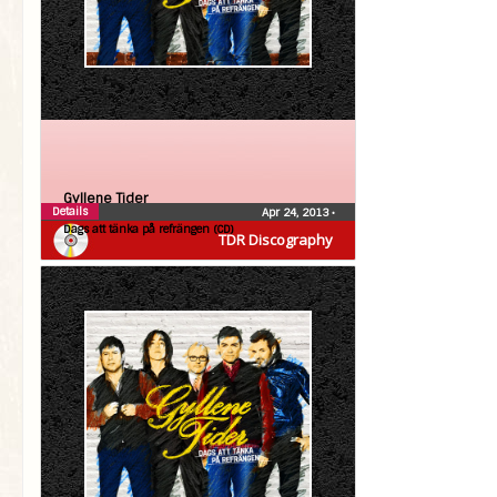
Gyllene Tider
Details
Apr 24, 2013
•
Dags att tänka på refrängen (CD)
TDR Discography