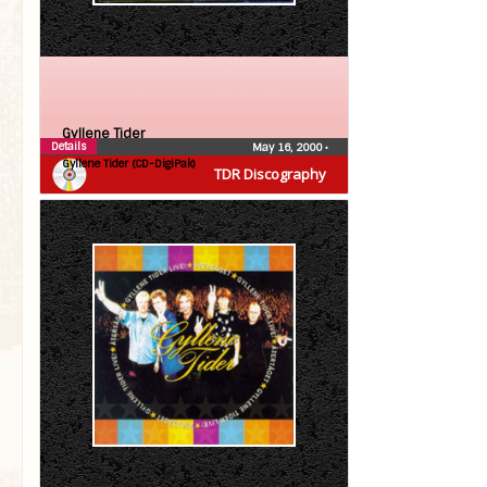
Gyllene Tider
Details
May 16, 2000
•
Gyllene Tider (CD-DigiPak)
TDR Discography