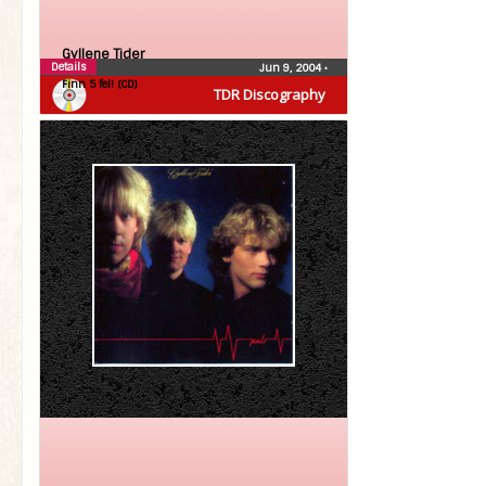
Gyllene Tider
Details
Jun 9, 2004
•
Finn 5 fel! (CD)
TDR Discography