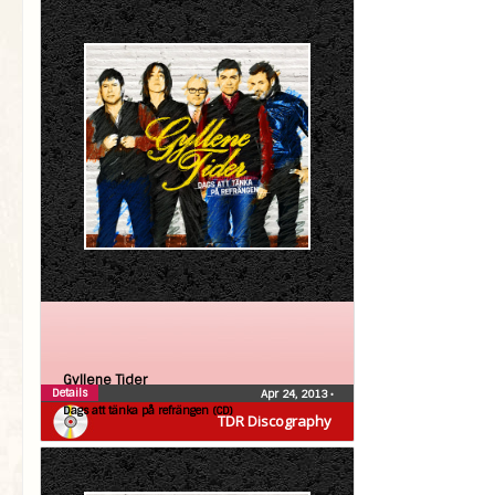
Gyllene Tider
Details
Apr 24, 2013
•
Dags att tänka på refrängen (CD)
TDR Discography