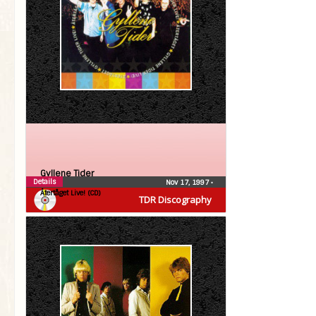
Gyllene Tider
Details
Nov 17, 1997
•
Återtåget Live! (CD)
TDR Discography