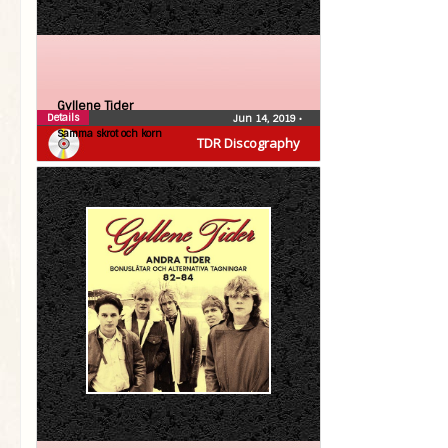
Gyllene Tider
Details
Jun 14, 2019
•
Samma skrot och korn
TDR Discography