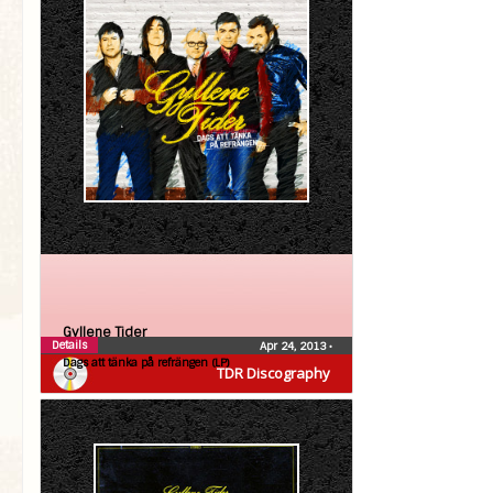
Gyllene Tider
Details
Apr 24, 2013
•
Dags att tänka på refrängen (LP)
TDR Discography