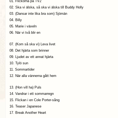
01. Flickorna på TV2
02. Ska vi älska, så ska vi älska till Buddy Holly
03. (Dansar inte lika bra som) Sjömän
04. Billy
05. Marie i växeln
06. När vi två blir en
07. (Kom så ska vi) Leva livet
08. Det hjärta som brinner
09. Ljudet av ett annat hjärta
10. Tylö sun
11. Sommartider
12. När alla vännerna gått hem
13. (Hon vill ha) Puls
14. Vandrar i ett sommarregn
15. Flickan i en Cole Porter-sång
16. Teaser Japanese
17. Break Another Heart