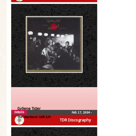
Gyllene Tider
Details
Feb 17, 1984
•
The Heartland Café (LP)
TDR Discography