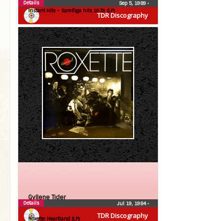
Details
Sep 5, 1989
•
Instant Hits – Samtliga hits 1979 (LP)
TDR Discography
Gyllene Tider
Details
Jul 19, 1984
•
Roxette
TDR Discography
Roxette: Heartland (LP)