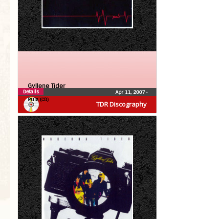
Gyllene Tider
Details
Apr 11, 2007
•
Puls (CD)
TDR Discography