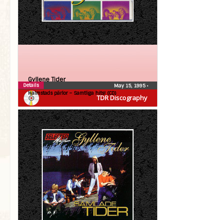
Gyllene Tider
Details
May 15, 1995
•
Halmstads pärlor – Samtliga hits! (CD)
TDR Discography