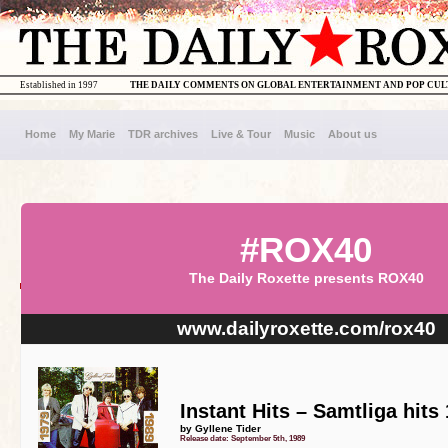
Established in 1997
THE DAILY COMMENTS ON GLOBAL ENTERTAINMENT AND POP CU
Home
My Marie
TDR archives
Live & Tour
Music
About us
#ROX40
The Daily Roxette presents ROX40
www.dailyroxette.com/rox40
Instant Hits – Samtliga hits
by Gyllene Tider
Release date: September 5th, 1989