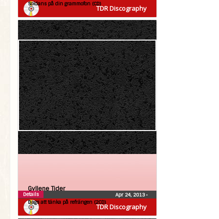
Soldans på din grammofon (CD)
TDR Discography
Gyllene Tider
Details
Apr 24, 2013
•
Dags att tänka på refrängen (2CD)
TDR Discography