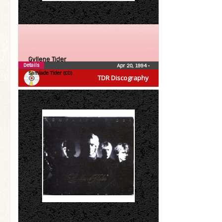
Gyllene Tider
Details
Apr 20, 1994
•
Samlade Tider (CD)
TDR Discography