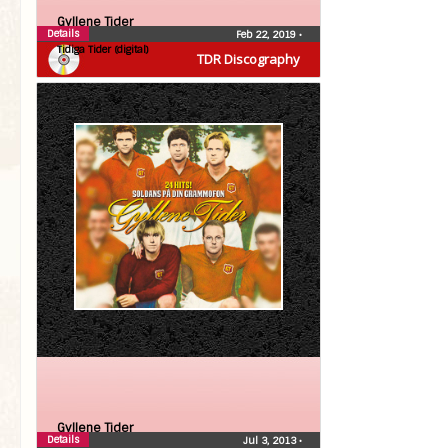
Gyllene Tider
Details
Feb 22, 2019
•
Tidiga Tider (digital)
TDR Discography
Gyllene Tider
Details
Jul 3, 2013
•