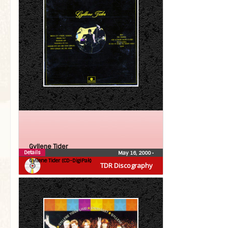
Gyllene Tider
Details
May 16, 2000
•
Gyllene Tider (CD-DigiPak)
TDR Discography