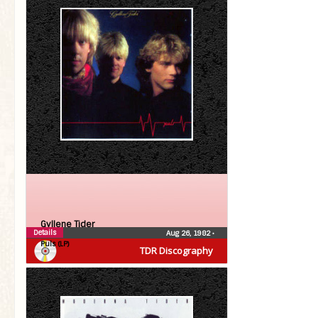
Gyllene Tider
Details
Aug 26, 1982
•
Puls (LP)
TDR Discography