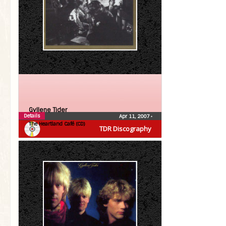
Gyllene Tider
Details
Apr 11, 2007
•
The Heartland Café (CD)
TDR Discography