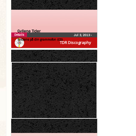
Gyllene Tider
Details
Jul 3, 2013
•
Soldans på din grammofon (CD)
TDR Discography