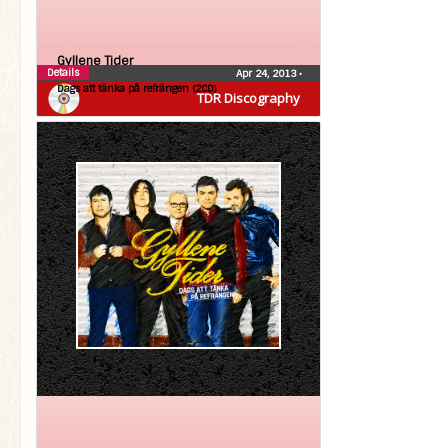
Gyllene Tider
Details
Apr 24, 2013
•
Dags att tänka på refrängen (2CD)
TDR Discography