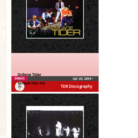
Gyllene Tider
Details
Apr 20, 1994
•
Samlade Tider (CD)
TDR Discography