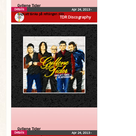
Gyllene Tider
Details
Apr 24, 2013
•
Dags att tänka på refrängen (CD)
TDR Discography
Gyllene Tider
Details
Apr 24, 2013
•