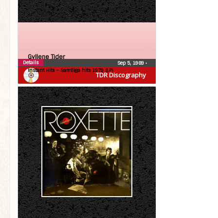
Gyllene Tider
Details
Sep 5, 1989
•
Instant Hits – Samtliga hits 1979 (LP)
TDR Discography