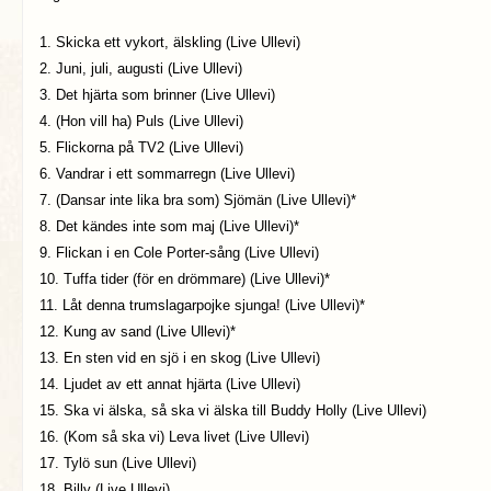
1. Skicka ett vykort, älskling (Live Ullevi)
2. Juni, juli, augusti (Live Ullevi)
3. Det hjärta som brinner (Live Ullevi)
4. (Hon vill ha) Puls (Live Ullevi)
5. Flickorna på TV2 (Live Ullevi)
6. Vandrar i ett sommarregn (Live Ullevi)
7. (Dansar inte lika bra som) Sjömän (Live Ullevi)*
8. Det kändes inte som maj (Live Ullevi)*
9. Flickan i en Cole Porter-sång (Live Ullevi)
10. Tuffa tider (för en drömmare) (Live Ullevi)*
11. Låt denna trumslagarpojke sjunga! (Live Ullevi)*
12. Kung av sand (Live Ullevi)*
13. En sten vid en sjö i en skog (Live Ullevi)
14. Ljudet av ett annat hjärta (Live Ullevi)
15. Ska vi älska, så ska vi älska till Buddy Holly (Live Ullevi)
16. (Kom så ska vi) Leva livet (Live Ullevi)
17. Tylö sun (Live Ullevi)
18. Billy (Live Ullevi)