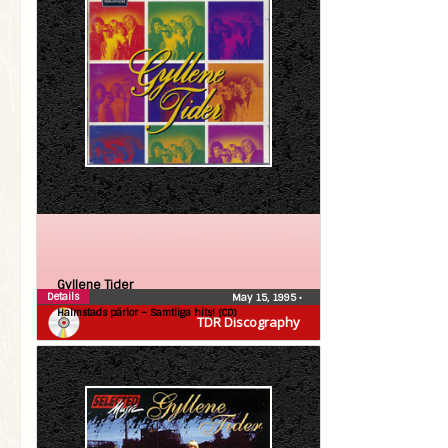
Gyllene Tider
Details
May 15, 1995
•
Halmstads pärlor – Samtliga hits! (CD)
TDR Discography