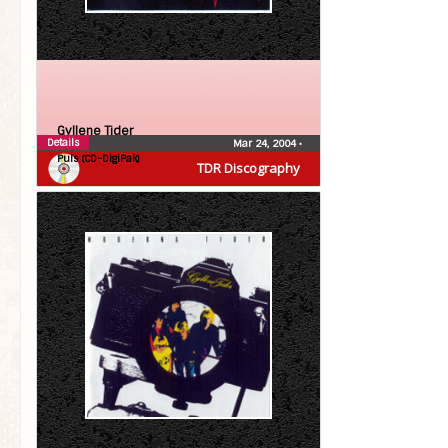
Gyllene Tider
Details
Mar 24, 2004
•
Puls (CD-DigiPak)
TDR Discography