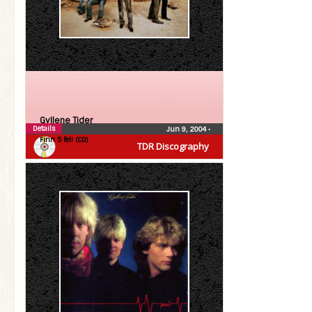
Gyllene Tider
Details
Jun 9, 2004
•
Finn 5 fel! (CD)
TDR Discography