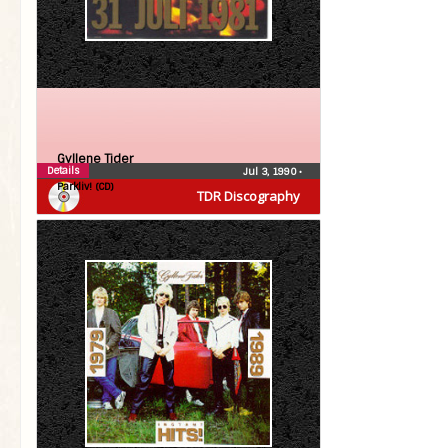
Gyllene Tider
Details
Jul 3, 1990
•
Parkliv! (CD)
TDR Discography