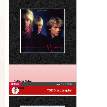
Gyllene Tider
Details
Apr 11, 2007
•
Puls (CD)
TDR Discography