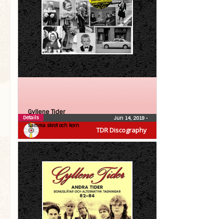
Gyllene Tider
Details
Jun 14, 2019
•
Samma skrot och korn
TDR Discography