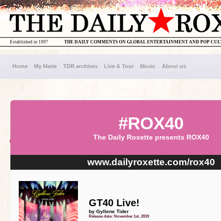
Established in 1997
THE DAILY COMMENTS ON GLOBAL ENTERTAINMENT AND POP CU
Home
My Marie
TDR archives
Live & Tour
Music
About us
#ROX40
The Daily Roxette presents ROX40
www.dailyroxette.com/rox40
GT40 Live!
by Gyllene Tider
Release date: November 1st, 2019