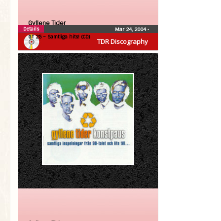
Gyllene Tider
Details
Mar 24, 2004
•
GT 25 – Samtliga hits! (CD)
TDR Discography