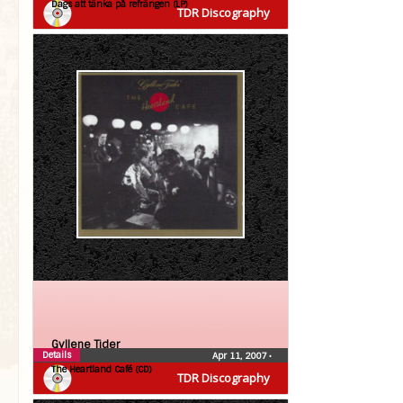
Dags att tänka på refrängen (LP)
TDR Discography
Gyllene Tider
Details
Apr 11, 2007
•
The Heartland Café (CD)
TDR Discography