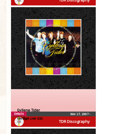
TDR Discography
Gyllene Tider
Details
Nov 17, 1997
•
Återtåget Live! (CD)
TDR Discography