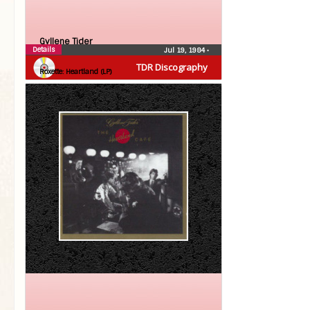
Gyllene Tider
Details
Jul 19, 1984
•
Roxette
TDR Discography
Roxette: Heartland (LP)