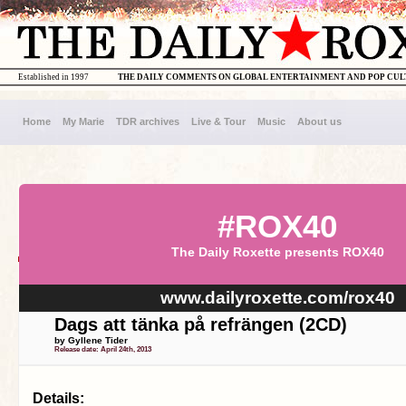
Established in 1997
THE DAILY COMMENTS ON GLOBAL ENTERTAINMENT AND POP CU
Home
My Marie
TDR archives
Live & Tour
Music
About us
#ROX40
The Daily Roxette presents ROX40
www.dailyroxette.com/rox40
Dags att tänka på refrängen (2CD)
by Gyllene Tider
Release date: April 24th, 2013
Details: