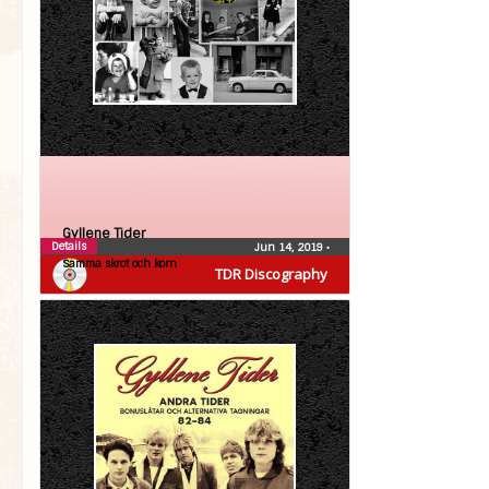
Gyllene Tider
Details
Jun 14, 2019
•
Samma skrot och korn
TDR Discography