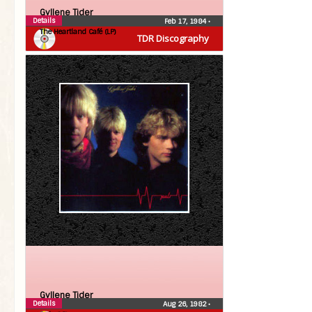
Gyllene Tider
Details
Feb 17, 1984
•
The Heartland Café (LP)
TDR Discography
Gyllene Tider
Details
Aug 26, 1982
•