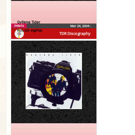
Gyllene Tider
Details
Mar 24, 2004
•
Puls (CD-DigiPak)
TDR Discography