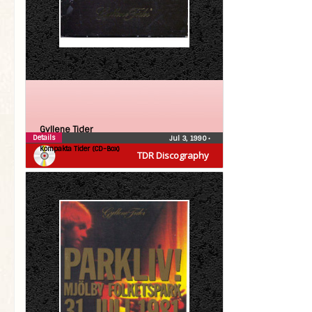
Gyllene Tider
Details
Jul 3, 1990
•
Kompakta Tider (CD-Box)
TDR Discography