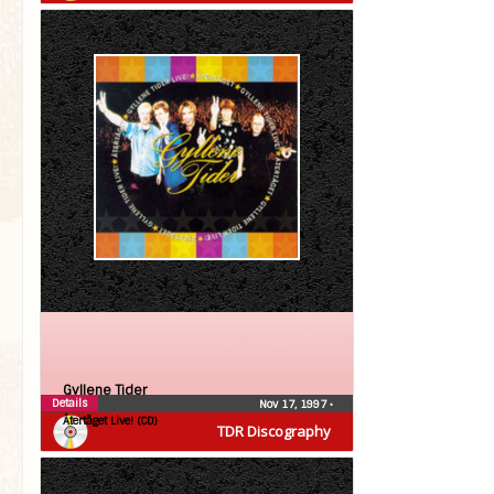
Gyllene Tider
Details
Nov 17, 1997
•
Återtåget Live! (CD)
TDR Discography