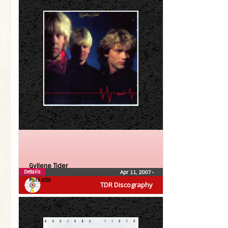
Gyllene Tider
Details
Apr 11, 2007
•
Puls (CD)
TDR Discography