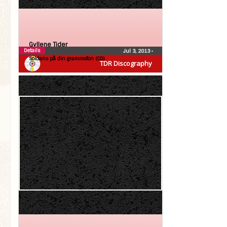
Gyllene Tider
Details
Jul 3, 2013
•
Soldans på din grammofon (CD)
TDR Discography