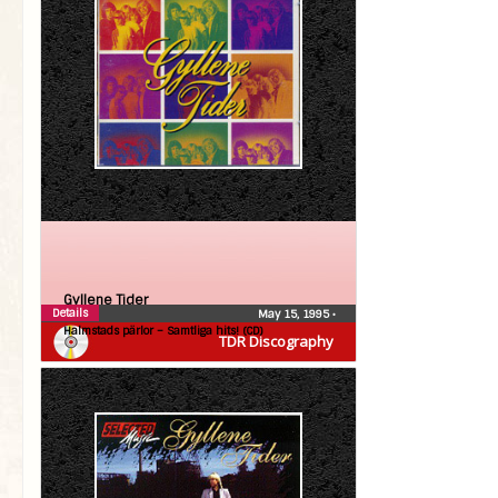
Gyllene Tider
Details
May 15, 1995
•
Halmstads pärlor – Samtliga hits! (CD)
TDR Discography