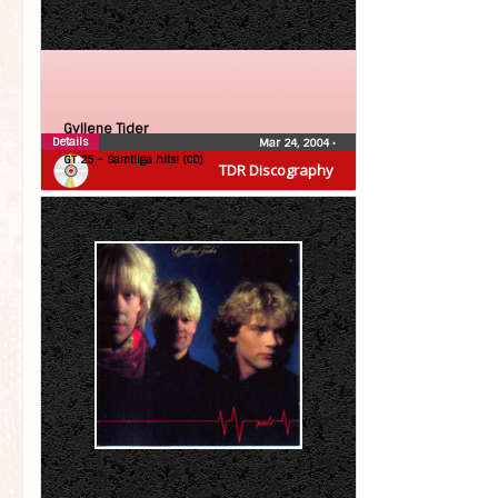
Gyllene Tider
Details
Mar 24, 2004
•
GT 25 – Samtliga hits! (CD)
TDR Discography