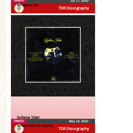
Details
Jul 17, 2000
•
Konstpaus (CD)
TDR Discography
Gyllene Tider
Details
May 16, 2000
•
Gyllene Tider (CD-DigiPak)
TDR Discography