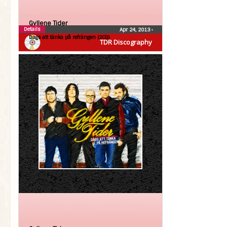
Gyllene Tider
Details
Apr 24, 2013
•
Dags att tänka på refrängen (2CD)
TDR Discography