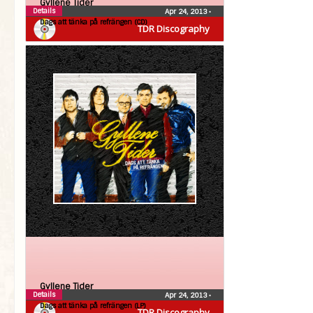
Gyllene Tider
Details
Apr 24, 2013
•
Dags att tänka på refrängen (CD)
TDR Discography
Gyllene Tider
Details
Apr 24, 2013
•
Dags att tänka på refrängen (LP)
TDR Discography