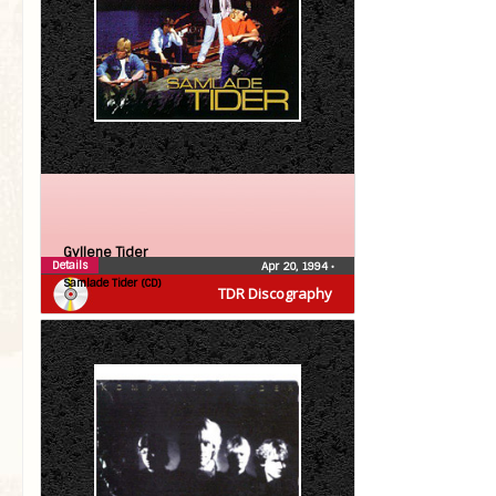
Gyllene Tider
Details
Apr 20, 1994
•
Samlade Tider (CD)
TDR Discography