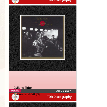
Gyllene Tider
Details
Apr 11, 2007
•
The Heartland Café (CD)
TDR Discography