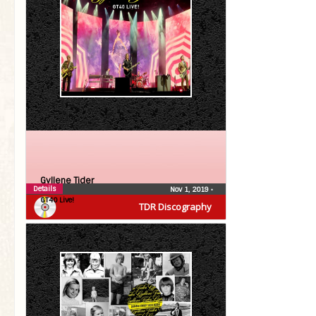
Gyllene Tider
Details
Nov 1, 2019
•
GT40 Live!
TDR Discography