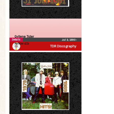
Gyllene Tider
Details
Jul 3, 1990
•
Parkliv! (CD)
TDR Discography