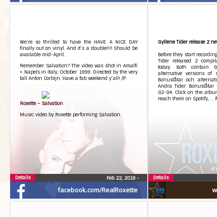
We’re so thrilled to have the HAVE A NICE DAY
Gyllene Tider release 2 
finally out on vinyl. And it’s a double!!!! Should be
available mid-April.
Before they start recordin
Tider released 2 compil
Remember Salvation? The video was shot in Amalfi
today. Both contain 
+ Napels in Italy, October 1999. Directed by the very
alternative versions of 
tall Anton Corbijn. Have a fab weekend y’all! /P.
Bonuslåtar och alternat
Andra Tider: Bonuslåtar 
82-84. Click on the albu
reach them on Spotify, …
Roxette – Salvation
Music video by Roxette performing Salvation.
Details
Details
Feb 22, 2019
•
facebook.com/RealRoxette
w