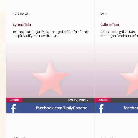
Here we go!
Vol II!
Gyllene Tider
Gyllene Tider
Två nya samlingar fyllda med godis från förr finns
Chips och grill? Näst 
ute på Spotify nu. Have fun! /P.
samlingen “Andra Tider” u
Details
Details
Feb 22, 2019
•
facebook.com/DailyRoxette
facebo