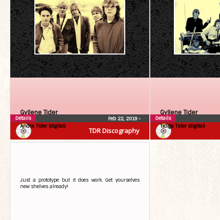
Gyllene Tider
Gyllene Tider
Details
Details
Feb 22, 2019
•
Andra Tider (digital)
Tidiga Tider (digital)
TDR Discography
Just a prototype but it does work. Get yourselves
new shelves already!