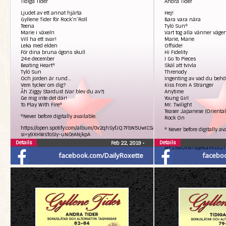
Tidiga Tider
Andra Tider
Ljudet av ett annat hjärta
Hej!
Gyllene Tider för Rock’n’Roll
Bara vara nära
Teena
Tylö Sun*
Marie i växeln
Vart tog alla vänner väge
Vill ha ett svar!
Marie, Marie
Leka med elden
Offside!
För dina bruna ögons skull
Hi Fidelity
24:e december
I Go To Pieces
Beating Heart*
Skäl att tvivla
Tylö Sun
Threnody
Och jorden är rund…
Ingenting av vad du behö
Vem tycker om dig?
Kiss From A Stranger
Åh Ziggy Stardust (Var blev du av?)
Anytime
Ge mig inte det där!
Young Girl
To Play With Fire*
Mr. Twilight
Teaser Japanese (Oriental
*Never before digitally available.
Rock On
https://open.spotify.com/album/0v2qhSyfJQ7FbN5UwICSaM?
* Never before digitally av
si=y9XHWsToSIy-uNCeANjkpA
https://open.spotify.co
Details
Details
Feb 22, 2019
•
si=z5sfUvsnSqeKaVKbSz
facebook.com/DailyRoxette
facebo