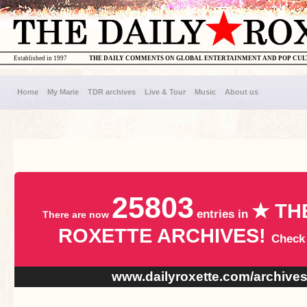
Established in 1997
THE DAILY COMMENTS ON GLOBAL ENTERTAINMENT AND POP CU
Home
My Marie
TDR archives
Live & Tour
Music
About us
25803
★ TH
entries in
There are now
ROXETTE ARCHIVES!
Check
www.dailyroxette.com/archive