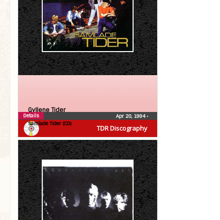
Gyllene Tider
Details
Apr 20, 1994
•
Samlade Tider (CD)
TDR Discography