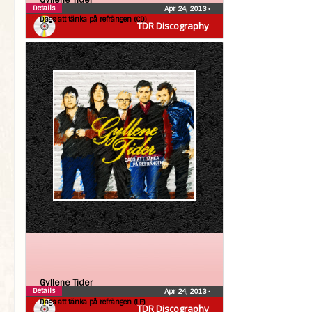
Gyllene Tider
Details
Apr 24, 2013
•
Dags att tänka på refrängen (CD)
TDR Discography
Gyllene Tider
Details
Apr 24, 2013
•
Dags att tänka på refrängen (LP)
TDR Discography