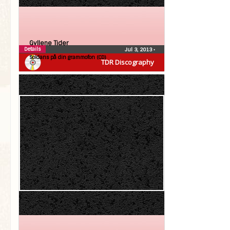
Gyllene Tider
Details
Jul 3, 2013
•
Soldans på din grammofon (CD)
TDR Discography