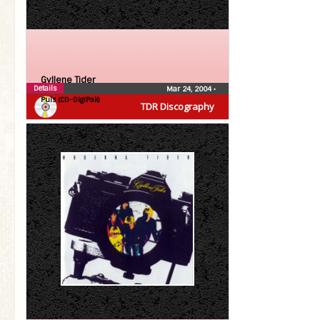
Gyllene Tider
Details
Mar 24, 2004
•
Puls (CD-DigiPak)
TDR Discography