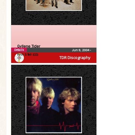
Gyllene Tider
Details
Jun 9, 2004
•
Finn 5 fel! (CD)
TDR Discography