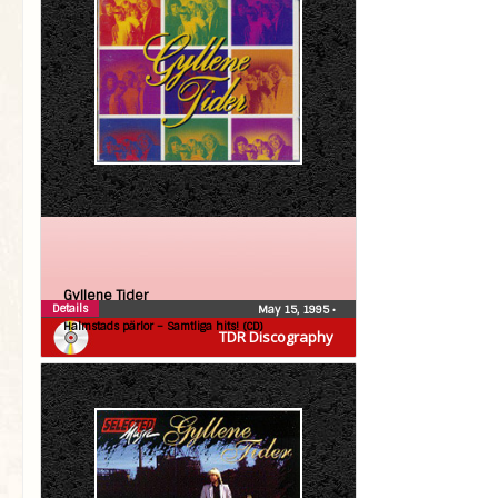
Gyllene Tider
Details
May 15, 1995
•
Halmstads pärlor – Samtliga hits! (CD)
TDR Discography