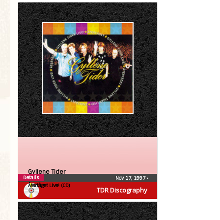
Gyllene Tider
Details
Nov 17, 1997
•
Återtåget Live! (CD)
TDR Discography