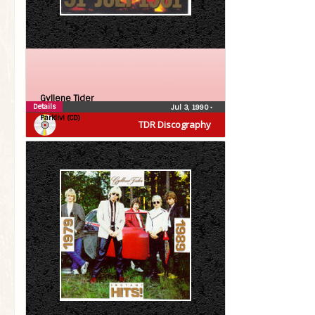
Gyllene Tider
Details
Jul 3, 1990
•
Parkliv! (CD)
TDR Discography