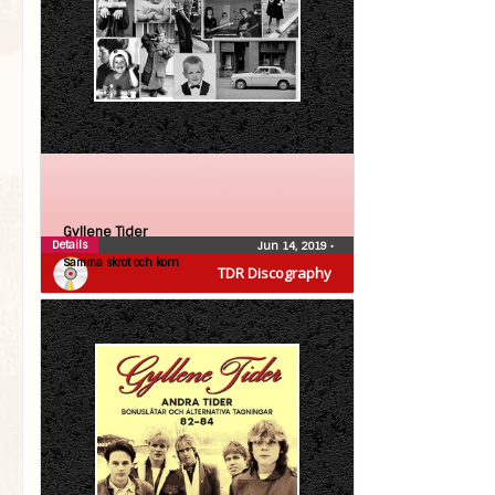
Gyllene Tider
Details
Jun 14, 2019
•
Samma skrot och korn
TDR Discography