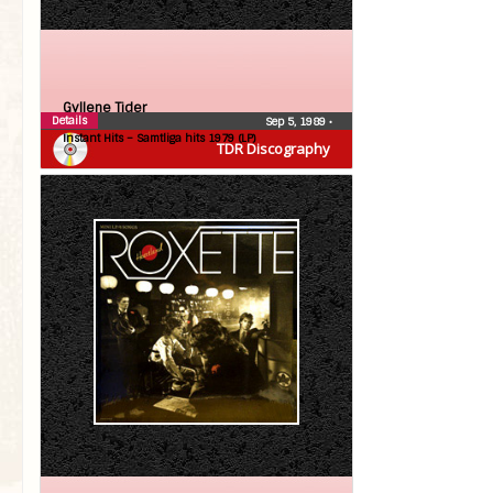
Gyllene Tider
Details
Sep 5, 1989
•
Instant Hits – Samtliga hits 1979 (LP)
TDR Discography