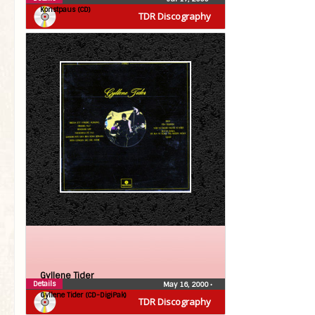
Konstpaus (CD)
TDR Discography
Gyllene Tider
Details
May 16, 2000
•
Gyllene Tider (CD-DigiPak)
TDR Discography