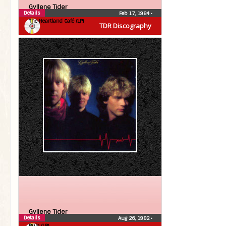
Gyllene Tider
Details
Feb 17, 1984
•
The Heartland Café (LP)
TDR Discography
Gyllene Tider
Details
Aug 26, 1982
•
Puls (LP)