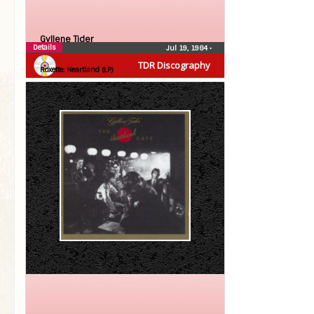
Gyllene Tider
Details
Jul 19, 1984
•
Roxette
TDR Discography
Roxette: Heartland (LP)