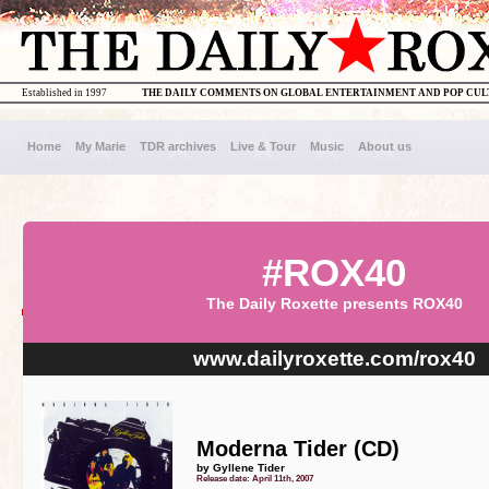
Established in 1997
THE DAILY COMMENTS ON GLOBAL ENTERTAINMENT AND POP CU
Home
My Marie
TDR archives
Live & Tour
Music
About us
#ROX40
The Daily Roxette presents ROX40
www.dailyroxette.com/rox40
Moderna Tider (CD)
by Gyllene Tider
Release date: April 11th, 2007