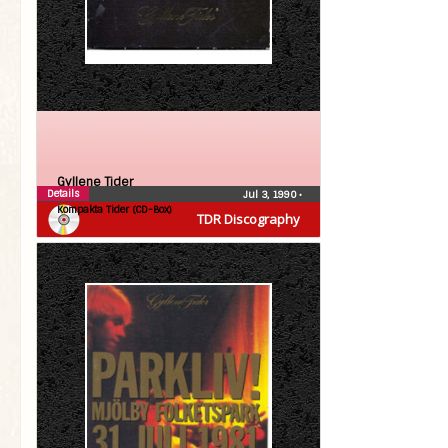
Gyllene Tider
Details
Jul 3, 1990
•
Kompakta Tider (CD-Box)
TDR Discography