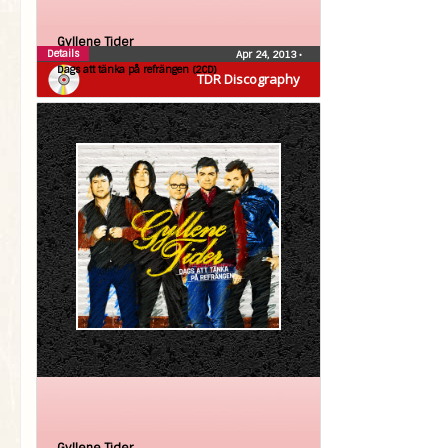
Gyllene Tider
Details
Apr 24, 2013
•
Dags att tänka på refrängen (2CD)
TDR Discography