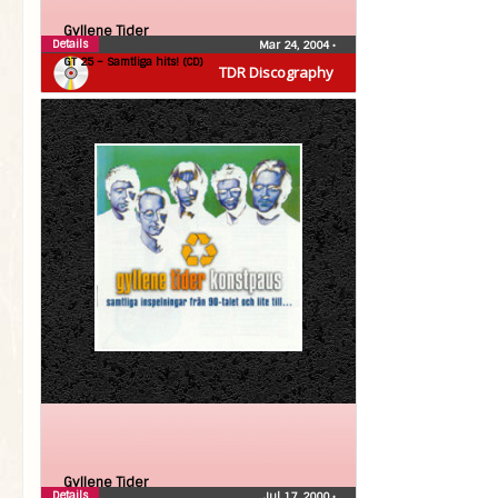
Gyllene Tider
Details
Mar 24, 2004
•
GT 25 – Samtliga hits! (CD)
TDR Discography
Gyllene Tider
Details
Jul 17, 2000
•