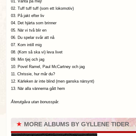
01. Vänta på mej!
02. Tuff tuff tuff (som ett lokomotiv)
03. På jakt efter liv
04. Det hjärta som brinner
05. När vi två blir en
06. Du spelar svår att nå
07. Kom intill mig
08. (Kom så ska vi) leva livet
09. Min tjej och jag
10. Povel Ramel, Paul McCartney och jag
11. Chrissie, hur mår du?
12. Kärleken är inte blind (men ganska närsynt)
13. När alla vännerna gått hem
Återutgåva utan bonusspår.
★
MORE ALBUMS BY GYLLENE TIDER