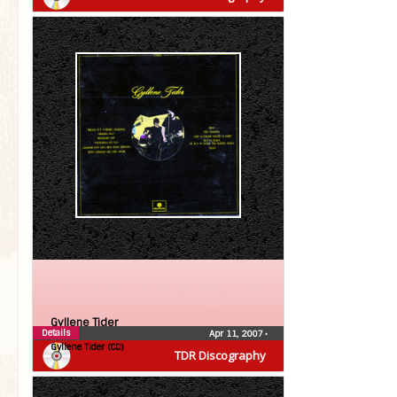
Gyllene Tider
Details
Apr 11, 2007
•
Gyllene Tider (CD)
TDR Discography