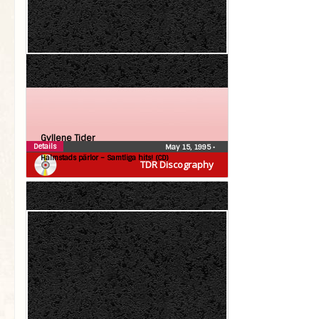
Gyllene Tider
Details
May 15, 1995
•
Halmstads pärlor – Samtliga hits! (CD)
TDR Discography