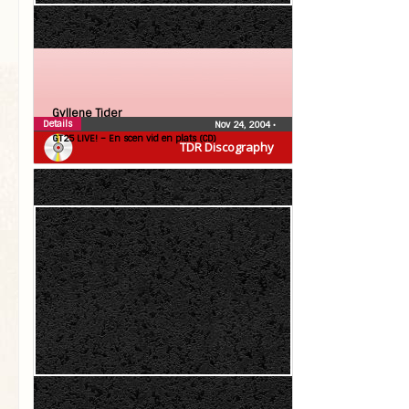
Gyllene Tider
Details
Nov 24, 2004
•
GT25 LIVE! – En scen vid en plats (CD)
TDR Discography