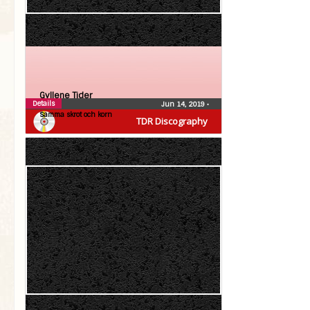
Gyllene Tider
Details
Jun 14, 2019
•
Samma skrot och korn
TDR Discography