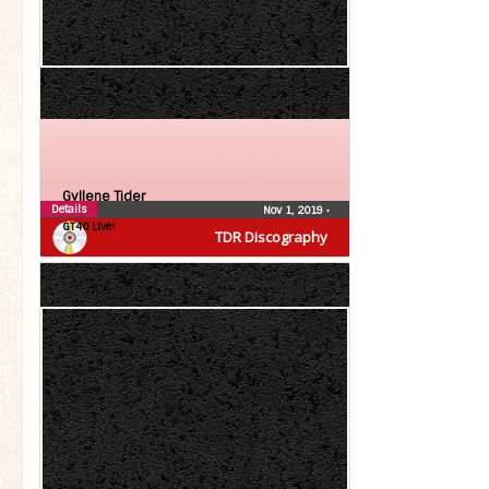
Gyllene Tider
Details
Nov 1, 2019
•
GT40 Live!
TDR Discography