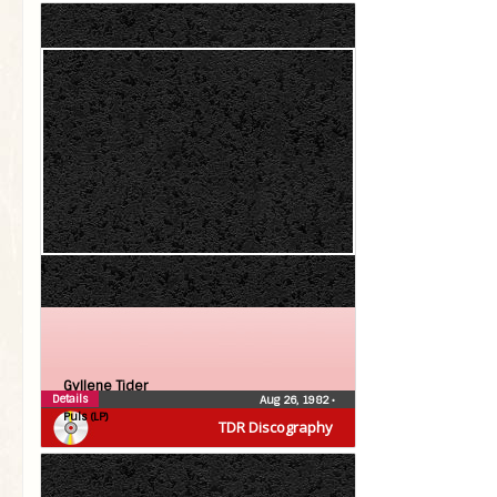
Gyllene Tider
Details
Aug 26, 1982
•
Puls (LP)
TDR Discography