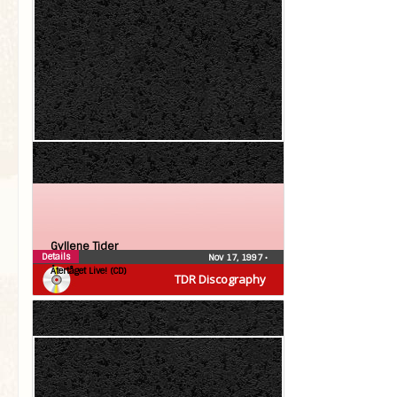
Gyllene Tider
Details
Nov 17, 1997
•
Återtåget Live! (CD)
TDR Discography