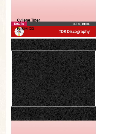
Gyllene Tider
Details
Jul 3, 1990
•
Parkliv! (CD)
TDR Discography