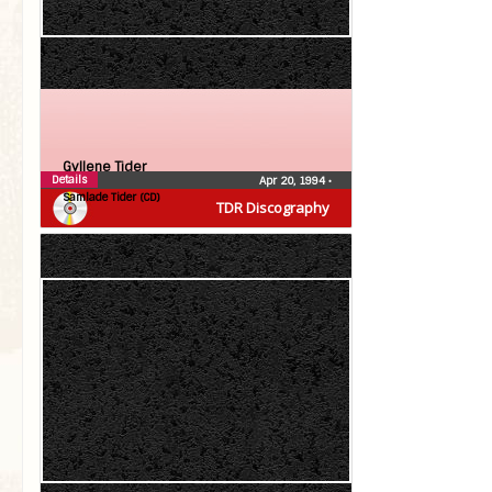
Gyllene Tider
Details
Apr 20, 1994
•
Samlade Tider (CD)
TDR Discography