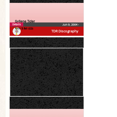
Gyllene Tider
Details
Jun 9, 2004
•
Finn 5 fel! (CD)
TDR Discography