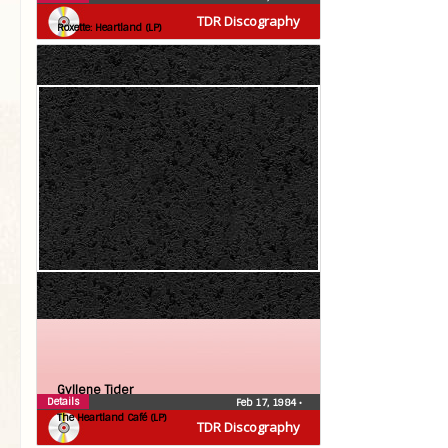
Roxette
TDR Discography
Roxette: Heartland (LP)
Gyllene Tider
Details
Feb 17, 1984
•
The Heartland Café (LP)
TDR Discography