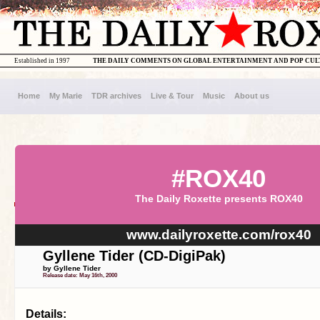
Established in 1997
THE DAILY COMMENTS ON GLOBAL ENTERTAINMENT AND POP CU
Home
My Marie
TDR archives
Live & Tour
Music
About us
#ROX40
The Daily Roxette presents ROX40
www.dailyroxette.com/rox40
Gyllene Tider (CD-DigiPak)
by Gyllene Tider
Release date: May 16th, 2000
Details: