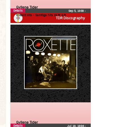
Gyllene Tider
Details
Sep 5, 1989
•
Instant Hits – Samtliga hits 1979 (LP)
TDR Discography
Gyllene Tider
Details
Jul 19, 1984
•