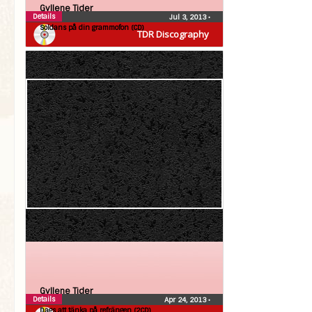
Gyllene Tider
Details
Jul 3, 2013
•
Soldans på din grammofon (CD)
TDR Discography
Gyllene Tider
Details
Apr 24, 2013
•
Dags att tänka på refrängen (2CD)