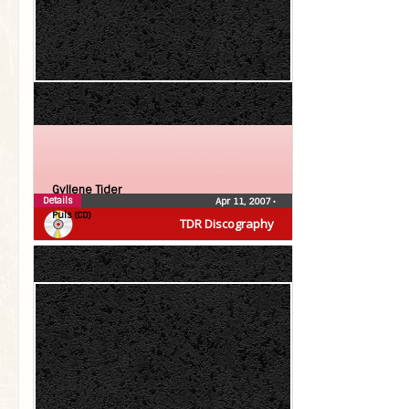
Gyllene Tider
Details
Apr 11, 2007
•
Puls (CD)
TDR Discography