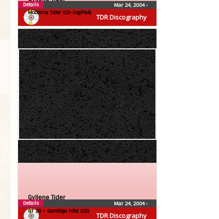
Details
Mar 24, 2004
•
Moderna Tider (CD-DigiPak)
TDR Discography
Gyllene Tider
Details
Mar 24, 2004
•
GT 25 – Samtliga hits! (CD)
TDR Discography