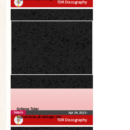
TDR Discography
Gyllene Tider
Details
Apr 24, 2013
•
Dags att tänka på refrängen (CD)
TDR Discography