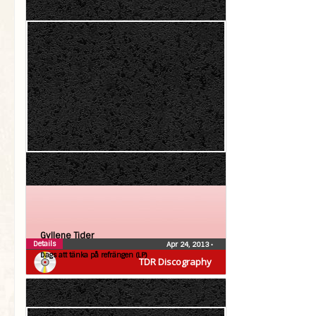
Gyllene Tider
Details
Apr 24, 2013
•
Dags att tänka på refrängen (LP)
TDR Discography