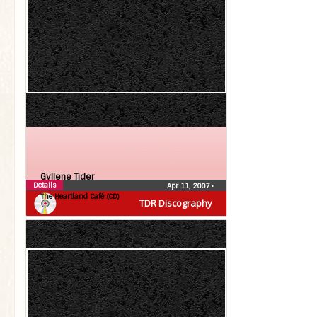
Gyllene Tider
Details
Apr 11, 2007
•
The Heartland Café (CD)
TDR Discography