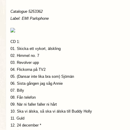
Catalogue 5253362
Label: EMI Parlophone
CD 1:
01. Skicka ett vykort, älskling
02. Himmel no. 7
03. Revolver upp
04. Flickorna på TV2
05. (Dansar inte lika bra som) Sjömän
06. Sista gången jag såg Annie
07. Billy
08. Fån telefon
09. När ni faller faller ni hårt
10. Ska vi älska, så ska vi älska till Buddy Holly
11. Guld
12. 24 december *