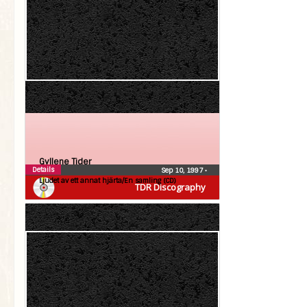
Gyllene Tider
Details
Sep 10, 1997
•
Ljudet av ett annat hjärta/En samling (CD)
TDR Discography