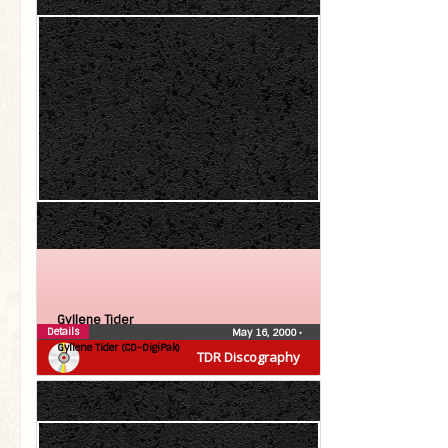
Gyllene Tider
Details
May 16, 2000
•
Gyllene Tider (CD-DigiPak)
TDR Discography