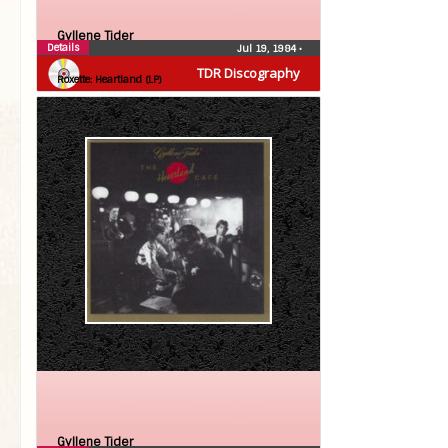
Gyllene Tider
Details
Jul 19, 1984
•
Roxette
TDR Discography
Roxette: Heartland (LP)
Gyllene Tider