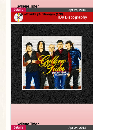
Gyllene Tider
Details
Apr 24, 2013
•
Dags att tänka på refrängen (2CD)
TDR Discography
Gyllene Tider
Details
Apr 24, 2013
•