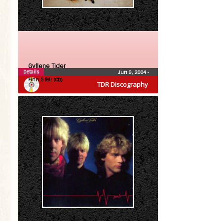
Gyllene Tider
Details
Jun 9, 2004
•
Finn 5 fel! (CD)
TDR Discography