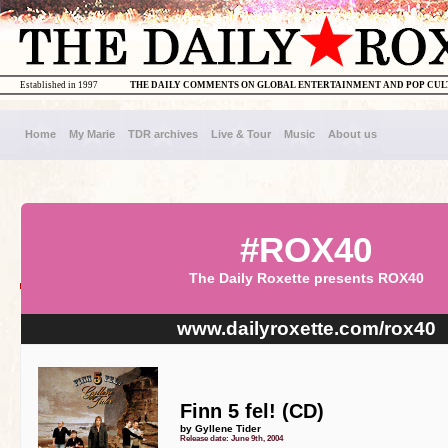
Established in 1997
THE DAILY COMMENTS ON GLOBAL ENTERTAINMENT AND POP CU
Home
My Marie
TDR archives
Live & Tour
Music
About us
#ROX40
The Daily Roxette presents ROX40
www.dailyroxette.com/rox40
Finn 5 fel! (CD)
by Gyllene Tider
Release date: June 9th, 2004