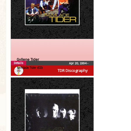
Gyllene Tider
Details
Apr 20, 1994
•
Samlade Tider (CD)
TDR Discography