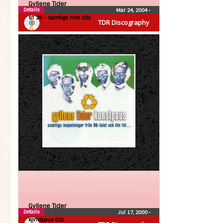
Gyllene Tider
Details
Mar 24, 2004
•
GT 25 – Samtliga hits! (CD)
TDR Discography
Gyllene Tider
Details
Jul 17, 2000
•
Konstpaus (CD)