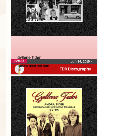
Gyllene Tider
Details
Jun 14, 2019
•
Samma skrot och korn
TDR Discography