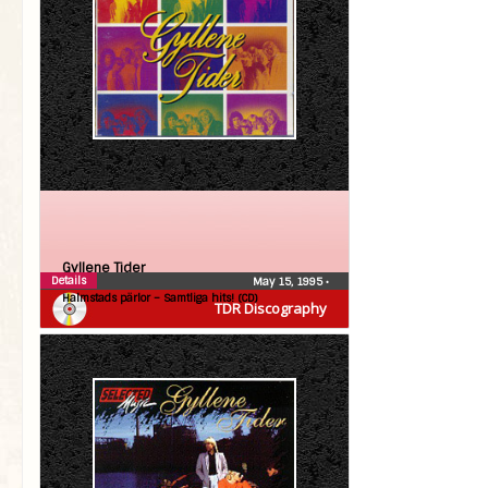
Gyllene Tider
Details
May 15, 1995
•
Halmstads pärlor – Samtliga hits! (CD)
TDR Discography