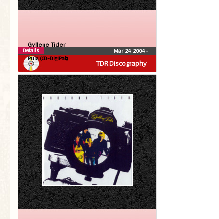
Gyllene Tider
Details
Mar 24, 2004
•
Puls (CD-DigiPak)
TDR Discography