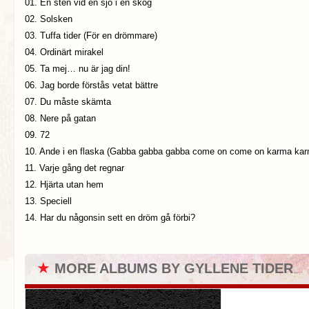
01. En sten vid en sjö i en skog
02. Solsken
03. Tuffa tider (För en drömmare)
04. Ordinärt mirakel
05. Ta mej… nu är jag din!
06. Jag borde förstås vetat bättre
07. Du måste skämta
08. Nere på gatan
09. 72
10. Ande i en flaska (Gabba gabba gabba come on come on karma kar
11. Varje gång det regnar
12. Hjärta utan hem
13. Speciell
14. Har du någonsin sett en dröm gå förbi?
★
MORE ALBUMS BY GYLLENE TIDER