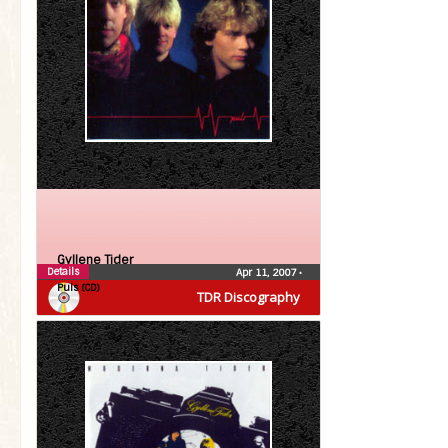
Gyllene Tider
Details
Apr 11, 2007
•
Puls (CD)
TDR Discography