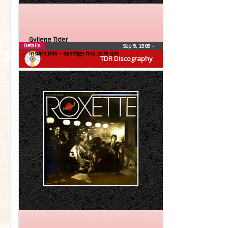
Gyllene Tider
Details
Sep 5, 1989
•
Instant Hits – Samtliga hits 1979 (LP)
TDR Discography