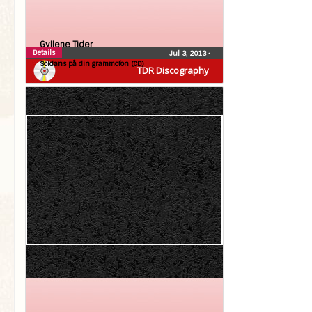
Gyllene Tider
Details
Jul 3, 2013
•
Soldans på din grammofon (CD)
TDR Discography