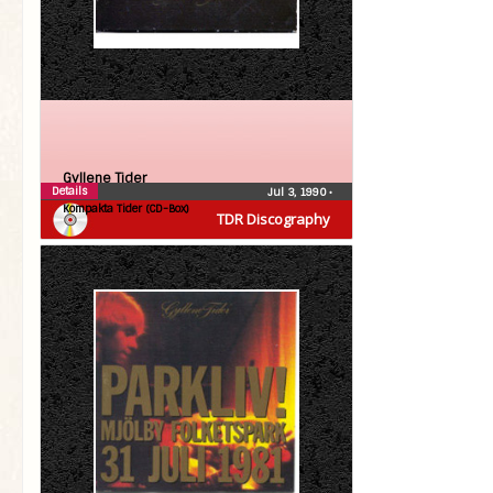
Gyllene Tider
Details
Jul 3, 1990
•
Kompakta Tider (CD-Box)
TDR Discography