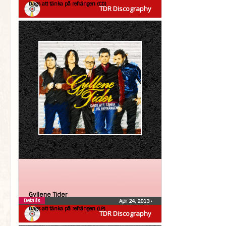
Dags att tänka på refrängen (CD)
TDR Discography
Gyllene Tider
Details
Apr 24, 2013
•
Dags att tänka på refrängen (LP)
TDR Discography