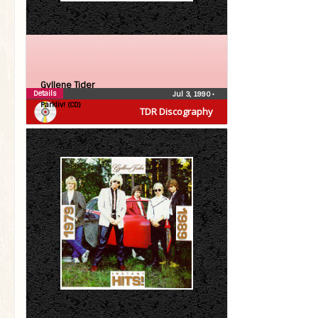
Gyllene Tider
Details
Jul 3, 1990
•
Parkliv! (CD)
TDR Discography