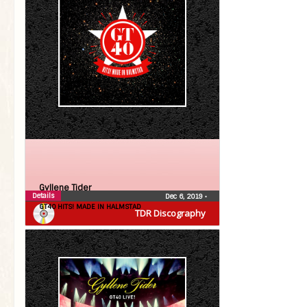
Gyllene Tider
Details
Dec 6, 2019
•
GT40 HITS! MADE IN HALMSTAD
TDR Discography