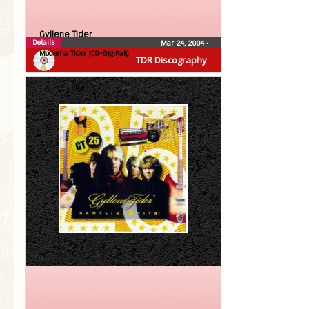
Gyllene Tider
Details
Mar 24, 2004
•
Moderna Tider (CD-DigiPak)
TDR Discography