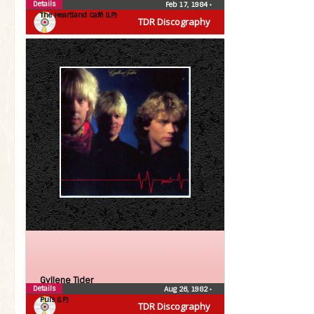
Details
Feb 17, 1984
•
The Heartland Café (LP)
TDR Discography
Gyllene Tider
Details
Aug 26, 1982
•
Puls (LP)
TDR Discography