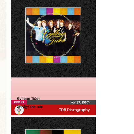
Gyllene Tider
Details
Nov 17, 1997
•
Återtåget Live! (CD)
TDR Discography