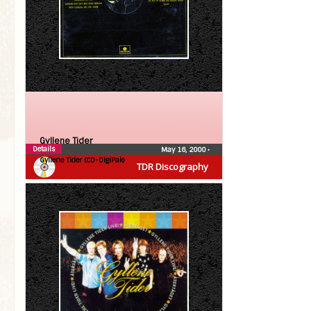
Gyllene Tider
Details
May 16, 2000
•
Gyllene Tider (CD-DigiPak)
TDR Discography