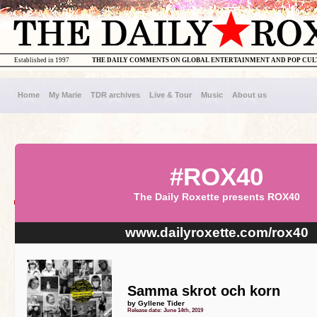
Established in 1997
THE DAILY COMMENTS ON GLOBAL ENTERTAINMENT AND POP CU
Home
My Marie
TDR archives
Live & Tour
Music
About us
#ROX40
The Daily Roxette presents ROX40
www.dailyroxette.com/rox40
Samma skrot och korn
by Gyllene Tider
Release date: June 14th, 2019