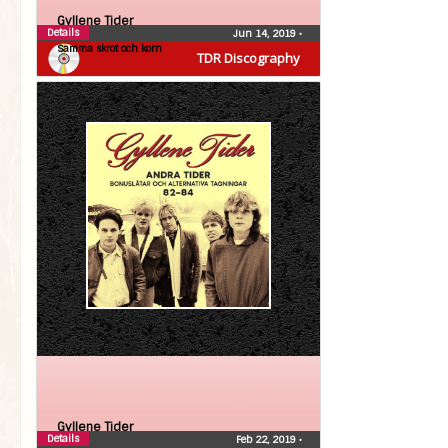
Gyllene Tider
Details
Jun 14, 2019
•
Samma skrot och korn
TDR Discography
Gyllene Tider
Details
Feb 22, 2019
•