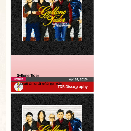
Gyllene Tider
Details
Apr 24, 2013
•
Dags att tänka på refrängen (CD)
TDR Discography