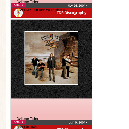
Gyllene Tider
Details
Nov 24, 2004
•
GT25 LIVE! – En scen vid en plats (CD)
TDR Discography
Gyllene Tider
Details
Jun 9, 2004
•
Finn 5 fel! (CD)