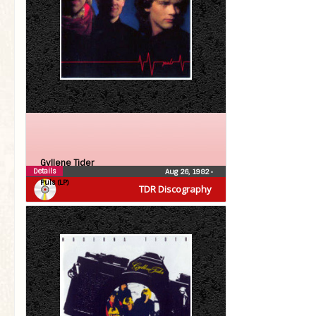
Gyllene Tider
Details
Aug 26, 1982
•
Puls (LP)
TDR Discography