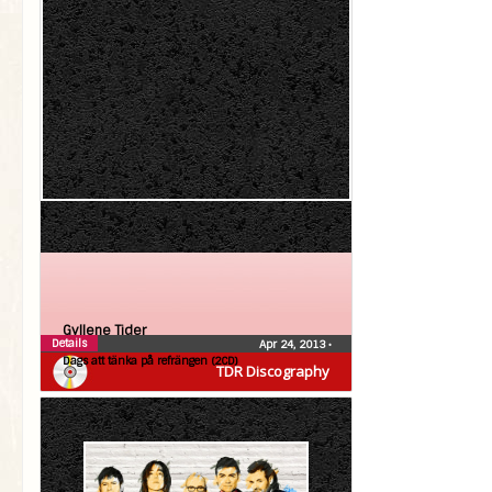
Gyllene Tider
Details
Apr 24, 2013
•
Dags att tänka på refrängen (2CD)
TDR Discography