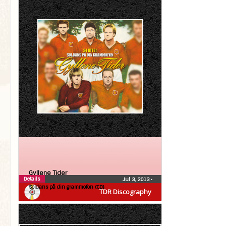
Gyllene Tider
Details
Jul 3, 2013
•
Soldans på din grammofon (CD)
TDR Discography