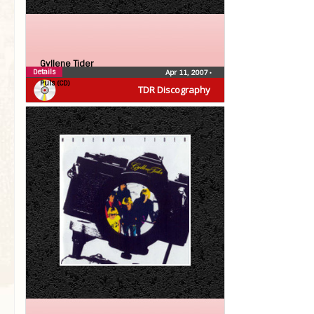
Gyllene Tider
Details
Apr 11, 2007
•
Puls (CD)
TDR Discography