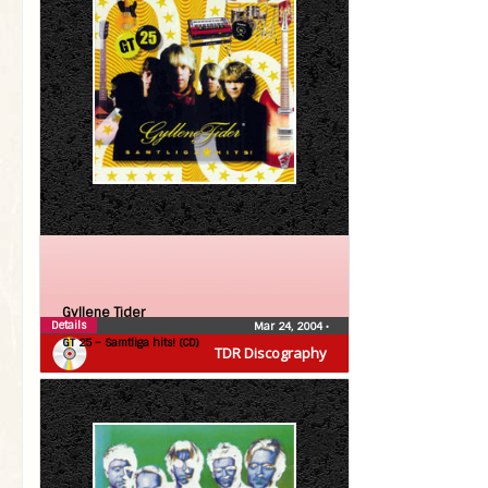
Gyllene Tider
Details
Mar 24, 2004
•
GT 25 – Samtliga hits! (CD)
TDR Discography