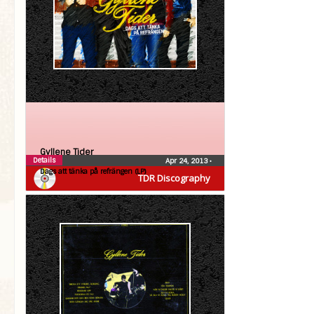
Gyllene Tider
Details
Apr 24, 2013
•
Dags att tänka på refrängen (LP)
TDR Discography