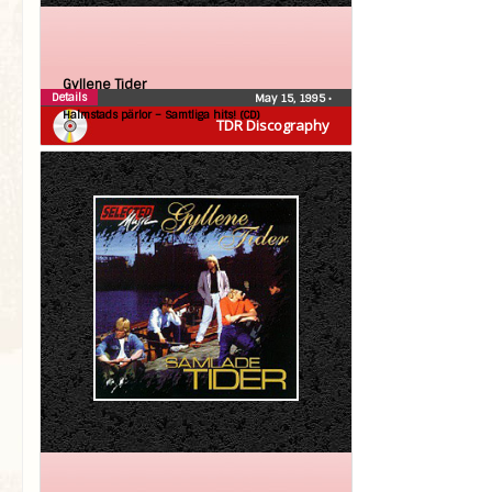
Gyllene Tider
Details
May 15, 1995
•
Halmstads pärlor – Samtliga hits! (CD)
TDR Discography