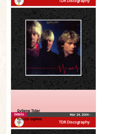
TDR Discography
Gyllene Tider
Details
Mar 24, 2004
•
Puls (CD-DigiPak)
TDR Discography