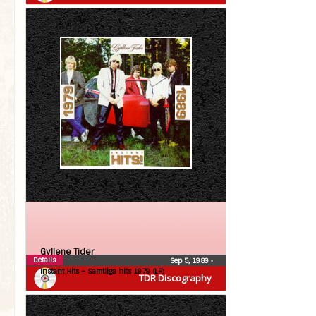
Gyllene Tider
Details
Sep 5, 1989
•
Instant Hits – Samtliga hits 1979 (LP)
TDR Discography