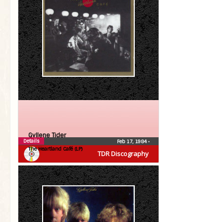
Gyllene Tider
Details
Feb 17, 1984
•
The Heartland Café (LP)
TDR Discography