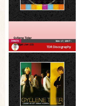
Gyllene Tider
Details
Nov 17, 1997
•
Återtåget Live! (CD)
TDR Discography