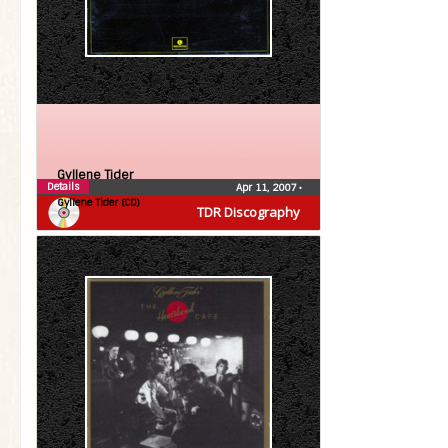
Gyllene Tider
Details
Apr 11, 2007
•
Gyllene Tider (CD)
TDR Discography