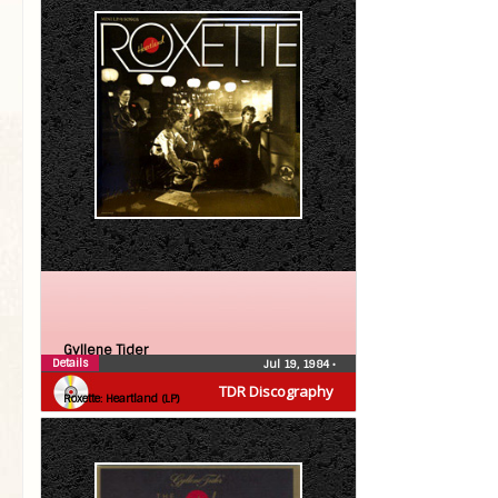
Gyllene Tider
Details
Jul 19, 1984
•
Roxette
TDR Discography
Roxette: Heartland (LP)