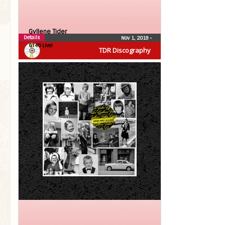
Gyllene Tider
Details
Nov 1, 2019
•
GT40 Live!
TDR Discography