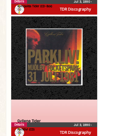
Details
Jul 3, 1990
•
Kompakta Tider (CD-Box)
TDR Discography
Gyllene Tider
Details
Jul 3, 1990
•
Parkliv! (CD)
TDR Discography