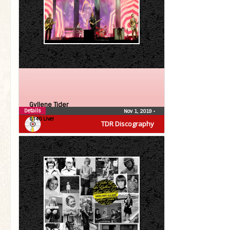
Gyllene Tider
Details
Nov 1, 2019
•
GT40 Live!
TDR Discography