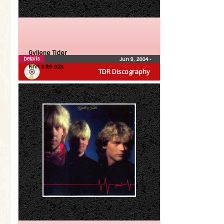
Gyllene Tider
Details
Jun 9, 2004
•
Finn 5 fel! (CD)
TDR Discography