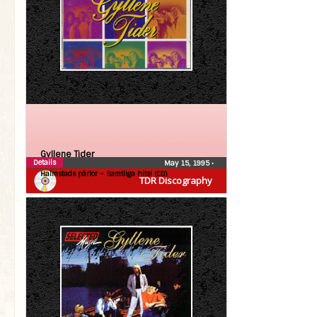
Gyllene Tider
Details
May 15, 1995
•
Halmstads pärlor – Samtliga hits! (CD)
TDR Discography