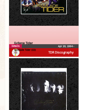
Gyllene Tider
Details
Apr 20, 1994
•
Samlade Tider (CD)
TDR Discography