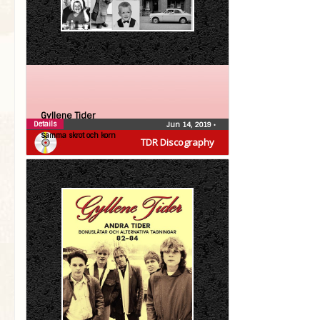
Gyllene Tider
Details
Jun 14, 2019
•
Samma skrot och korn
TDR Discography