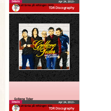
Details
Apr 24, 2013
•
Dags att tänka på refrängen (2CD)
TDR Discography
Gyllene Tider
Details
Apr 24, 2013
•
Dags att tänka på refrängen (CD)
TDR Discography