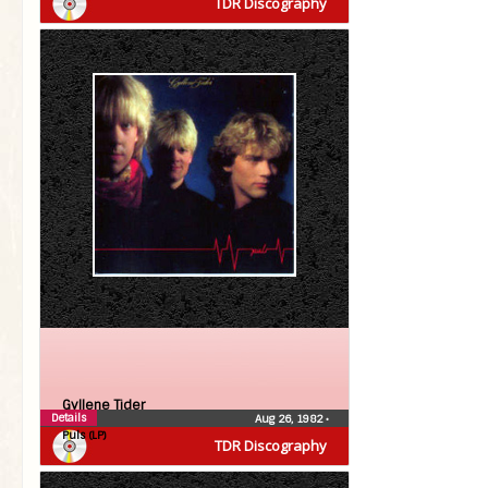
TDR Discography
Gyllene Tider
Details
Aug 26, 1982
•
Puls (LP)
TDR Discography