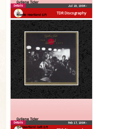
Gyllene Tider
Details
Jul 19, 1984
•
Roxette
TDR Discography
Roxette: Heartland (LP)
Gyllene Tider
Details
Feb 17, 1984
•
The Heartland Café (LP)