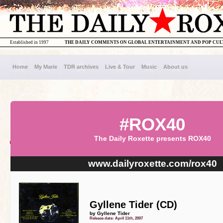
Established in 1997
THE DAILY COMMENTS ON GLOBAL ENTERTAINMENT AND POP CU
Home
My Marie
TDR archives
Live & Tour
Music
About us
#ROX40
The Daily Roxette presents ROX40
www.dailyroxette.com/rox40
Gyllene Tider (CD)
by Gyllene Tider
Release date: April 11th, 2007