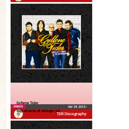
Gyllene Tider
Details
Apr 24, 2013
•
Dags att tänka på refrängen (LP)
TDR Discography