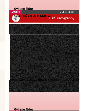
Gyllene Tider
Details
Jul 3, 2013
•
Soldans på din grammofon (CD)
TDR Discography
Gyllene Tider