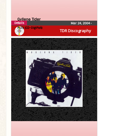
Gyllene Tider
Details
Mar 24, 2004
•
Puls (CD-DigiPak)
TDR Discography