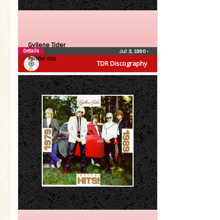
Gyllene Tider
Details
Jul 3, 1990
•
Parkliv! (CD)
TDR Discography