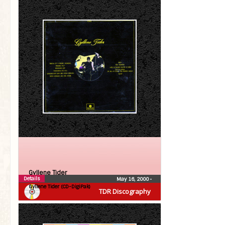
Gyllene Tider
Details
May 16, 2000
•
Gyllene Tider (CD-DigiPak)
TDR Discography