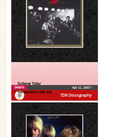
Gyllene Tider
Details
Apr 11, 2007
•
The Heartland Café (CD)
TDR Discography