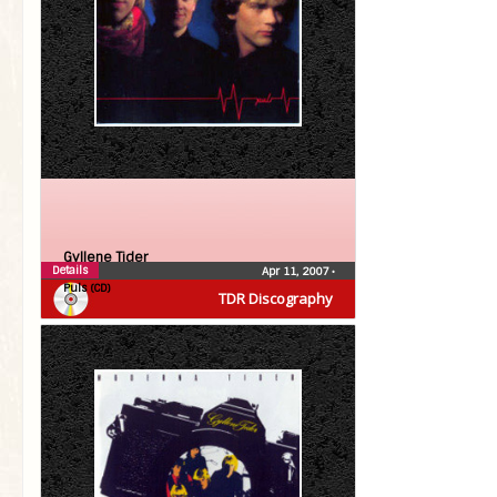
Gyllene Tider
Details
Apr 11, 2007
•
Puls (CD)
TDR Discography