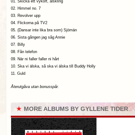
01. Skicka ett vykort, älskling
02. Himmel no. 7
03. Revolver upp
04. Flickorna på TV2
05. (Dansar inte lika bra som) Sjömän
06. Sista gången jag såg Annie
07. Billy
08. Fån telefon
09. När ni faller faller ni hårt
10. Ska vi älska, så ska vi älska till Buddy Holly
11. Guld
Återutgåva utan bonusspår.
★
MORE ALBUMS BY GYLLENE TIDER