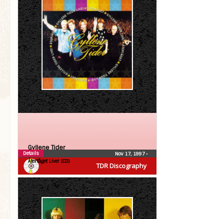
Gyllene Tider
Details
Nov 17, 1997
•
Återtåget Live! (CD)
TDR Discography