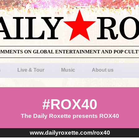
OMMENTS ON GLOBAL ENTERTAINMENT AND POP CUL
s
Live & Tour
Music
About us
#ROX40
The Daily Roxette presents ROX40
www.dailyroxette.com/rox40