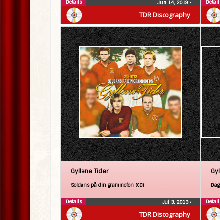
Details
Detail
Jun 14, 2019
•
TDR Discography
Gyllene Tider
Gyl
Soldans på din grammofon (CD)
Dag
Details
Detail
Jul 3, 2013
•
TDR Discography