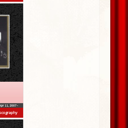
Apr 11, 2007
•
scography