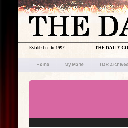
Established in 1997
THE DAILY C
Home
My Marie
TDR archive