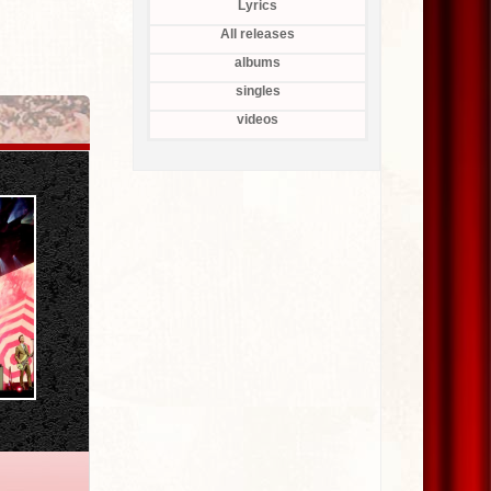
Lyrics
All releases
albums
singles
videos