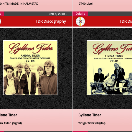
0 HITS! MADE IN HALMSTAD
GT40 Live!
s
Details
Dec 6, 2019
•
TDR Discography
TDR Di
lene Tider
Gyllene Tider
a Tider (digital)
Tidiga Tider (digital)