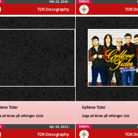
s
Details
Feb 22, 2019
•
TDR Discography
TDR Di
lene Tider
Gyllene Tider
s att tänka på refrängen (2CD)
Dags att tänka på refrängen (CD)
s
Details
Apr 24, 2013
•
TDR Discography
TDR Di