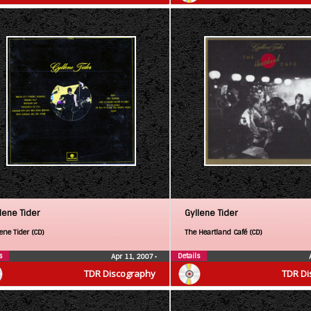
lene Tider
Gyllene Tider
ene Tider (CD)
The Heartland Café (CD)
s
Details
Apr 11, 2007
•
TDR Discography
TDR Di