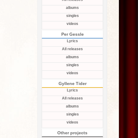
albums
singles
videos
Per Gessle
Lyrics
All releases
albums
singles
videos
Gyllene Tider
Lyrics
All releases
albums
singles
videos
Other projects