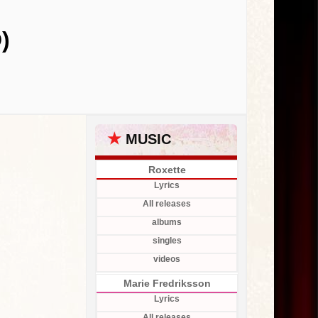
)
★
MUSIC
Roxette
Lyrics
All releases
albums
singles
videos
Marie Fredriksson
Lyrics
All releases