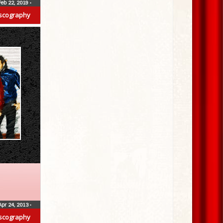
Feb 22, 2019
•
scography
Apr 24, 2013
•
scography