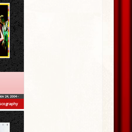
Nov 24, 2004
•
scography