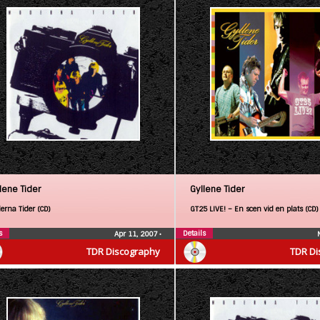
lene Tider
Gyllene Tider
erna Tider (CD)
GT25 LIVE! – En scen vid en plats (CD)
s
Details
Apr 11, 2007
•
TDR Discography
TDR Di