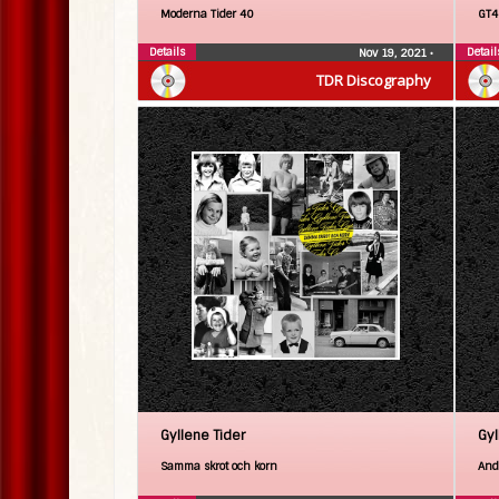
Moderna Tider 40
GT4
Details
Detail
Nov 19, 2021
•
TDR Discography
Gyllene Tider
Gyl
Samma skrot och korn
Andr