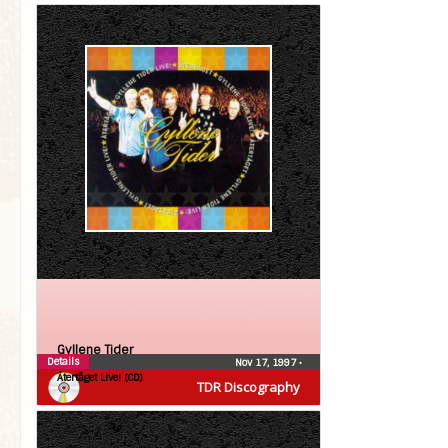
Gyllene Tider
Details
Nov 17, 1997
•
Återtåget Live! (CD)
TDR Discography