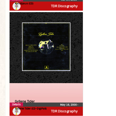
Konstpaus (CD)
TDR Discography
Gyllene Tider
Details
May 16, 2000
•
Gyllene Tider (CD-DigiPak)
TDR Discography