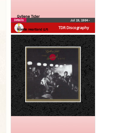
Gyllene Tider
Details
Jul 19, 1984
•
Roxette
TDR Discography
Roxette: Heartland (LP)