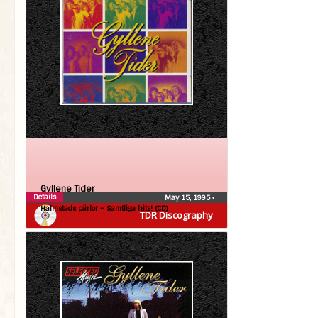
Gyllene Tider
Details
May 15, 1995
•
Halmstads pärlor – Samtliga hits! (CD)
TDR Discography