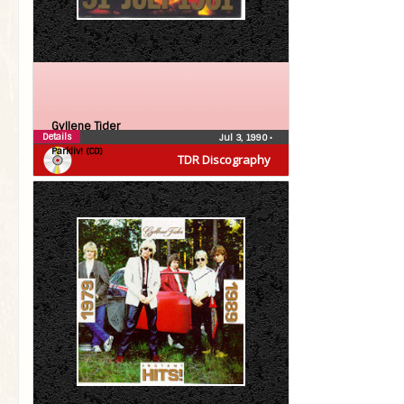
Gyllene Tider
Details
Jul 3, 1990
•
Parkliv! (CD)
TDR Discography