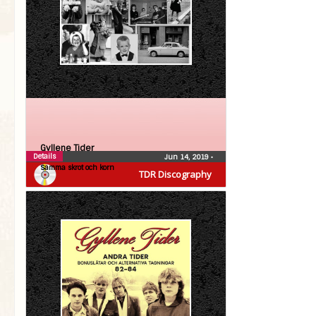
Gyllene Tider
Details
Jun 14, 2019
•
Samma skrot och korn
TDR Discography