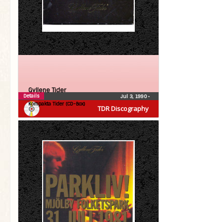
Gyllene Tider
Details
Jul 3, 1990
•
Kompakta Tider (CD-Box)
TDR Discography