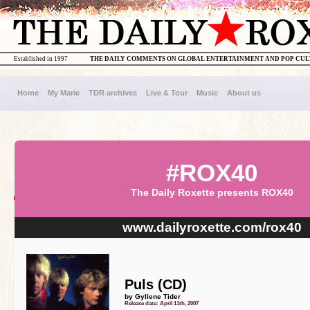
Established in 1997
THE DAILY COMMENTS ON GLOBAL ENTERTAINMENT AND POP CU
Home
My Marie
TDR archives
Live & Tour
Music
About us
#ROX40
The Daily Roxette presents ROX40
www.dailyroxette.com/rox40
Puls (CD)
by Gyllene Tider
Release date: April 11th, 2007