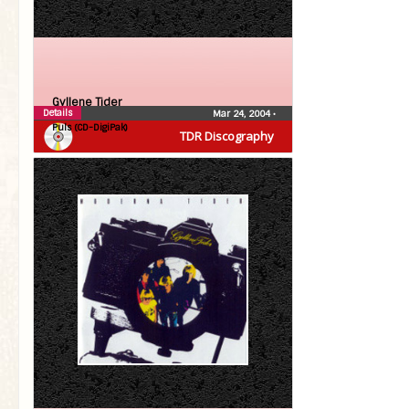
Gyllene Tider
Details
Mar 24, 2004
•
Puls (CD-DigiPak)
TDR Discography