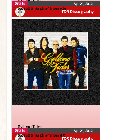
Gyllene Tider
Details
Apr 24, 2013
•
Dags att tänka på refrängen (CD)
TDR Discography
Gyllene Tider
Details
Apr 24, 2013
•
Dags att tänka på refrängen (LP)
TDR Discography