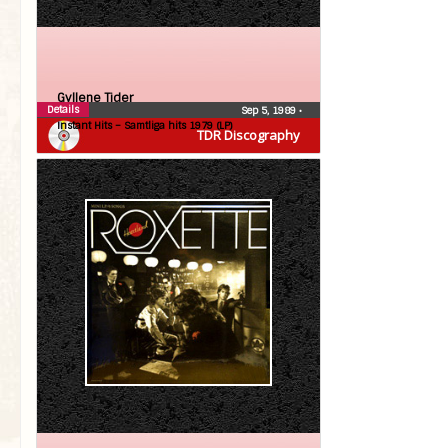
Gyllene Tider
Details
Sep 5, 1989
•
Instant Hits – Samtliga hits 1979 (LP)
TDR Discography