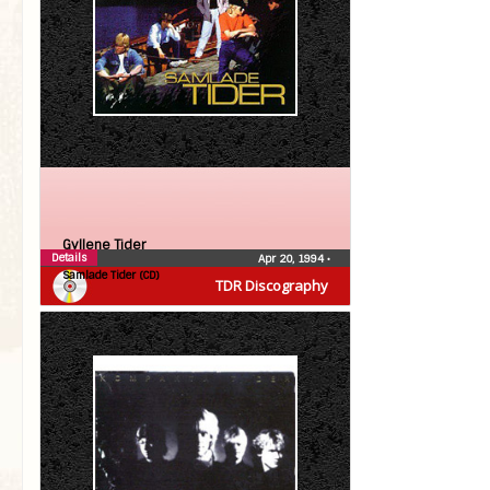
Gyllene Tider
Details
Apr 20, 1994
•
Samlade Tider (CD)
TDR Discography