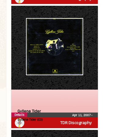
Gyllene Tider
Details
Apr 11, 2007
•
Gyllene Tider (CD)
TDR Discography