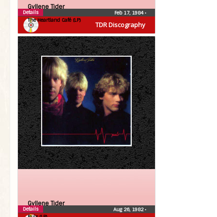
Gyllene Tider
Details
Feb 17, 1984
•
The Heartland Café (LP)
TDR Discography
Gyllene Tider
Details
Aug 26, 1982
•
Puls (LP)