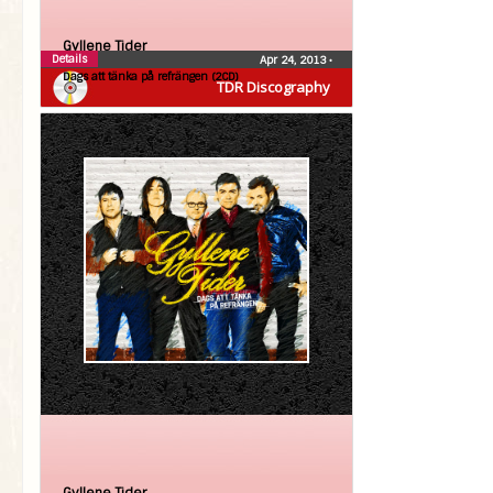
Gyllene Tider
Details
Apr 24, 2013
•
Dags att tänka på refrängen (2CD)
TDR Discography