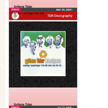
Gyllene Tider
Details
Mar 24, 2004
•
GT 25 – Samtliga hits! (CD)
TDR Discography
Gyllene Tider
Details
Jul 17, 2000
•