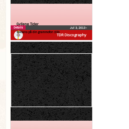
Gyllene Tider
Details
Jul 3, 2013
•
Soldans på din grammofon (CD)
TDR Discography