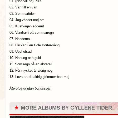
01. (Hon vill ha) Puls
02. Vän till en vän
03. Sommartider
04. Jag vänder mej om
05. Kustvägen söderut
06. Vandrar i ett sommarregn
07. Händerna
08. Flickan i en Cole Porter-sång
09. Upphetsad
10. Honung och guld
11. Som regn på en akvarell
12. För mycket är aldrig nog
13. Lova att du aldrig glömmer bort mej
Återutgåva utan bonusspår.
★
MORE ALBUMS BY GYLLENE TIDER