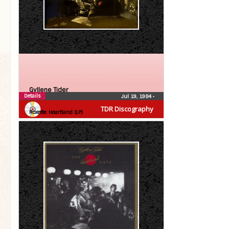
Gyllene Tider
Details
Jul 19, 1984
•
Roxette
TDR Discography
Roxette: Heartland (LP)