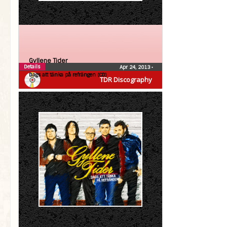
Gyllene Tider
Details
Apr 24, 2013
•
Dags att tänka på refrängen (CD)
TDR Discography