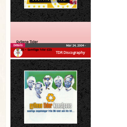
Gyllene Tider
Details
Mar 24, 2004
•
GT 25 – Samtliga hits! (CD)
TDR Discography