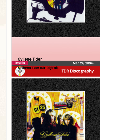
Gyllene Tider
Details
Mar 24, 2004
•
Moderna Tider (CD-DigiPak)
TDR Discography