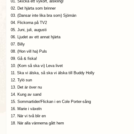
01. Skicka ett vykort, älskling!
02. Det hjärta som brinner
03. (Dansar inte lika bra som) Sjömän
04. Flickorna på TV2
05. Juni, juli, augusti
06. Ljudet av ett annat hjärta
07. Billy
08. (Hon vill ha) Puls
09. Gå & fiska!
10. (Kom så ska vi) Leva livet
11. Ska vi älska, så ska vi älska till Buddy Holly
12. Tylö sun
13. Det är över nu
14. Kung av sand
15. Sommartider/Flickan i en Cole Porter-sång
16. Marie i växeln
17. När vi två blir en
18. När alla vännerna gått hem