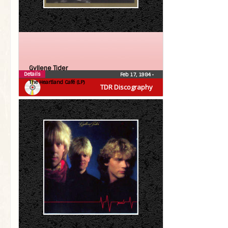
Gyllene Tider
Details
Feb 17, 1984
•
The Heartland Café (LP)
TDR Discography