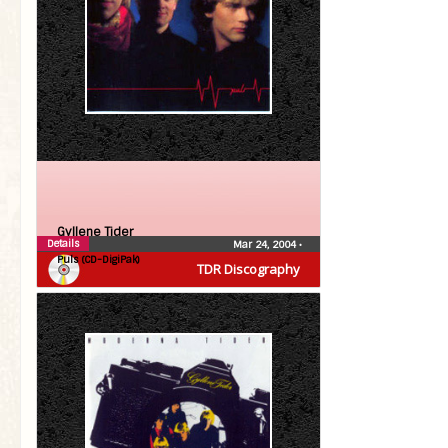
Gyllene Tider
Details
Mar 24, 2004
•
Puls (CD-DigiPak)
TDR Discography