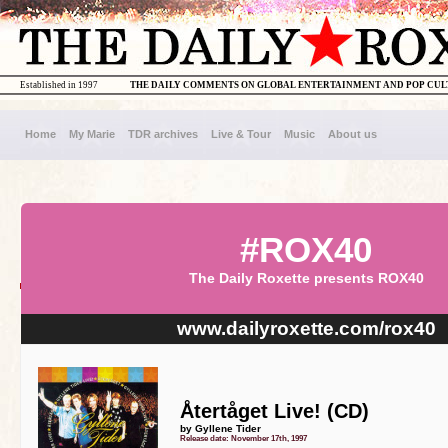
Established in 1997
THE DAILY COMMENTS ON GLOBAL ENTERTAINMENT AND POP CU
Home
My Marie
TDR archives
Live & Tour
Music
About us
#ROX40
The Daily Roxette presents ROX40
www.dailyroxette.com/rox40
Återtåget Live! (CD)
by Gyllene Tider
Release date: November 17th, 1997