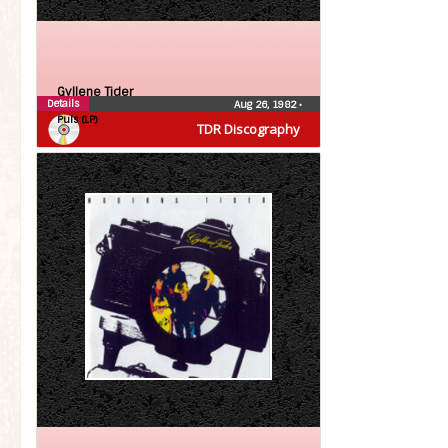
Gyllene Tider
Details
Aug 26, 1982
•
Puls (LP)
TDR Discography