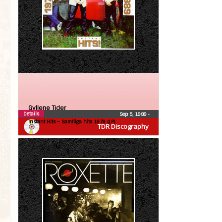
Gyllene Tider
Details
Sep 5, 1989
•
Instant Hits – Samtliga hits 1979 (LP)
TDR Discography