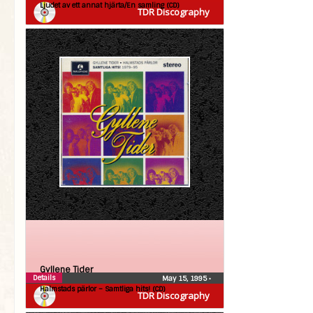
Ljudet av ett annat hjärta/En samling (CD)
TDR Discography
Gyllene Tider
Details
May 15, 1995
•
Halmstads pärlor – Samtliga hits! (CD)
TDR Discography