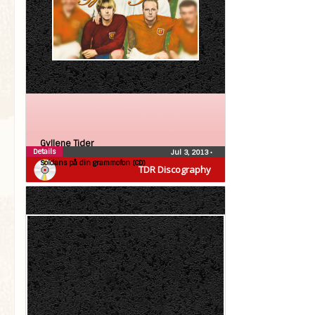
Gyllene Tider
Details
Jul 3, 2013
•
Soldans på din grammofon (CD)
TDR Discography