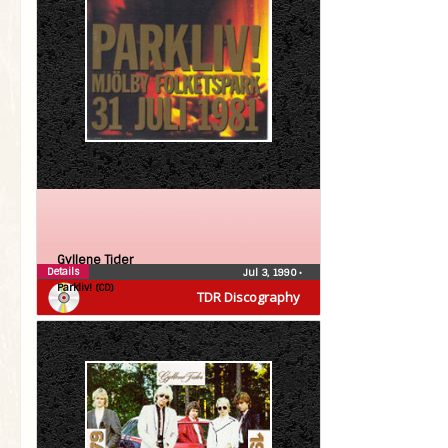
Gyllene Tider
Details
Jul 3, 1990
•
Parkliv! (CD)
TDR Discography