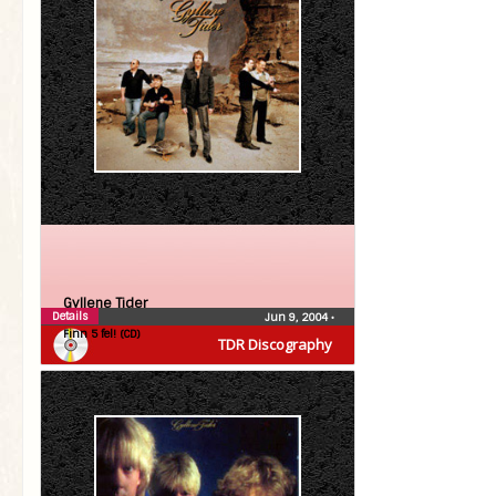
Gyllene Tider
Details
Jun 9, 2004
•
Finn 5 fel! (CD)
TDR Discography