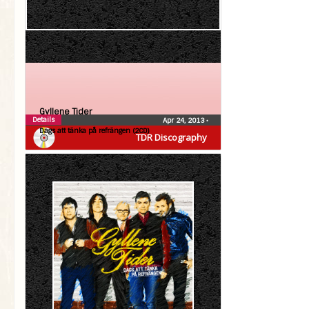
Gyllene Tider
Details
Apr 24, 2013
•
Dags att tänka på refrängen (2CD)
TDR Discography