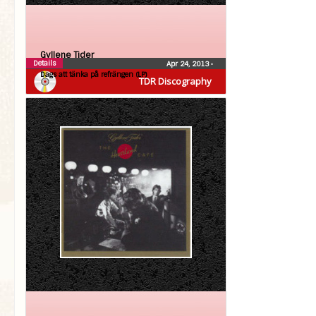
Gyllene Tider
Details
Apr 24, 2013
•
Dags att tänka på refrängen (LP)
TDR Discography