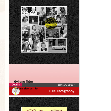
Gyllene Tider
Details
Jun 14, 2019
•
Samma skrot och korn
TDR Discography