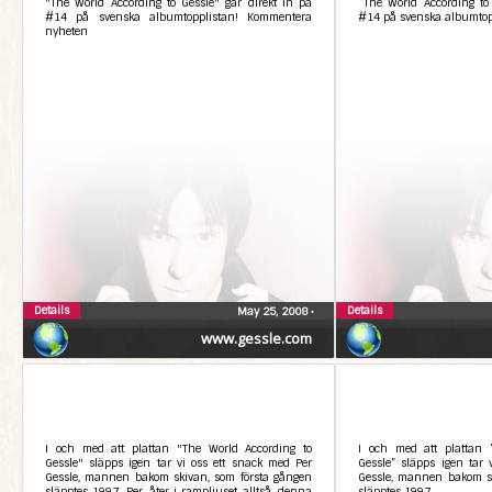
"The World According to Gessle" går direkt in på
“The World According to 
#14 på svenska albumtopplistan! Kommentera
#14 på svenska albumtop
nyheten
Details
Details
May 25, 2008
•
www.gessle.com
I och med att plattan "The World According to
I och med att plattan 
Gessle" släpps igen tar vi oss ett snack med Per
Gessle” släpps igen tar 
Gessle, mannen bakom skivan, som första gången
Gessle, mannen bakom sk
släpptes 1997. Per, åter i rampljuset alltså, denna
släpptes 1997.