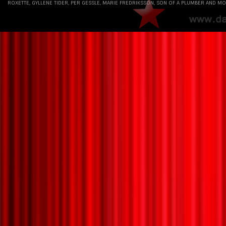
ROXETTE, GYLLENE TIDER, PER GESSLE, MARIE FREDRIKSSON, SON OF A PLUMBER AND MO