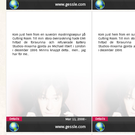
www.gessle.com
Kom just hem from en suverän mastringssejour på
Kom just hem from en su
Cutting Room. Till min stora överraskning hade EMI
Cutting Room. Till min st
hittad de försvunna och refuserade Battery
hittad de försvunna o
Studios-mixarna gjorda av Michael Ilbert i London
Studios-mixarna gjorda a
i december 1996. Minns knappt detta... men... jag
i december 1996.
har för me...
Details
Details
Mar 11, 2008
•
www.gessle.com