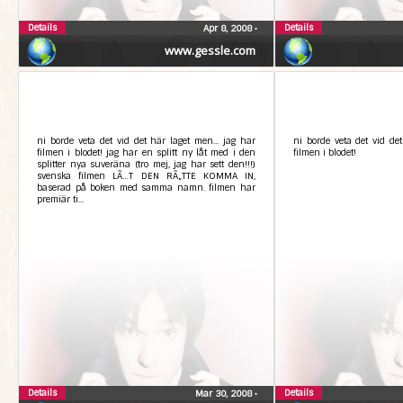
Details
Details
Apr 8, 2008
•
www.gessle.com
ni borde veta det vid det här laget men... jag har
ni borde veta det vid de
filmen i blodet! jag har en splitt ny låt med i den
filmen i blodet!
splitter nya suveräna (tro mej, jag har sett den!!!)
svenska filmen LÃ…T DEN RÃ„TTE KOMMA IN,
baserad på boken med samma namn. filmen har
premiär ti...
Details
Details
Mar 30, 2008
•