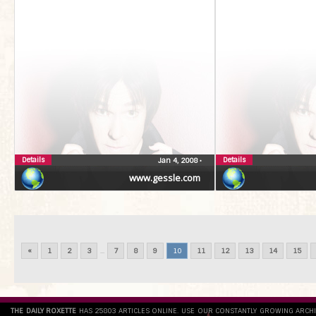
Details
Details
Jan 4, 2008
•
www.gessle.com
«
1
2
3
...
7
8
9
10
11
12
13
14
15
THE DAILY ROXETTE
HAS 25803 ARTICLES ONLINE. USE OUR CONSTANTLY GROWING ARCH