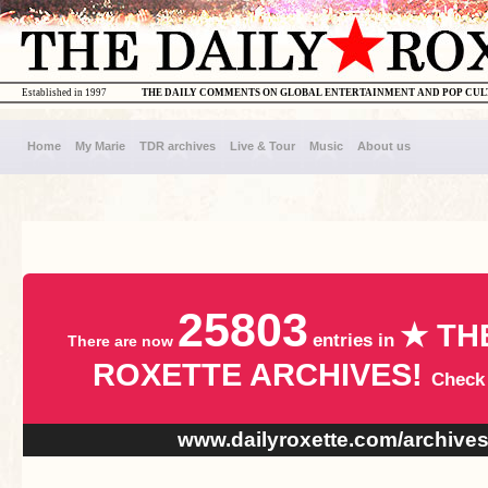
Established in 1997
THE DAILY COMMENTS ON GLOBAL ENTERTAINMENT AND POP CU
Home
My Marie
TDR archives
Live & Tour
Music
About us
25803
★ TH
entries in
There are now
ROXETTE ARCHIVES!
Check
www.dailyroxette.com/archive