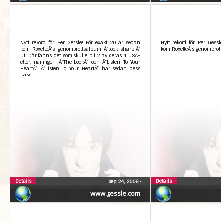
Nytt rekord för Per Gessle! För exakt 20 år sedan
Nytt rekord för Per Gess
kom RoxetteÂ’s genombrottsalbum Â”Look sharp!Â”
kom RoxetteÂ’s genombrot
ut. Där fanns det som skulle bli 2 av deras 4 USA-
ettor, nämligen Â”The LookÂ” och Â”Listen To Your
HeartÂ”. Â”Listen To Your HeartÂ” har sedan dess
pass...
Details
Details
Sep 24, 2008
•
www.gessle.com