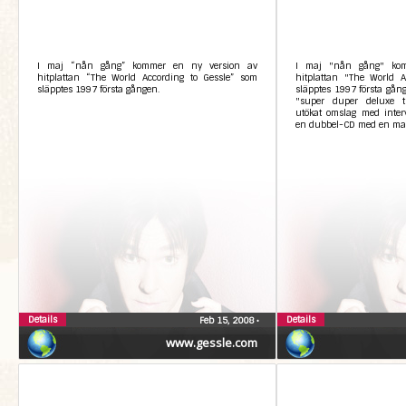
I maj “nån gång” kommer en ny version av
I maj "nån gång" kom
hitplattan “The World According to Gessle” som
hitplattan "The World A
släpptes 1997 första gången.
släpptes 1997 första gån
"super duper deluxe t
utökat omslag med inter
en dubbel-CD med en ma.
Details
Details
Feb 15, 2008
•
www.gessle.com