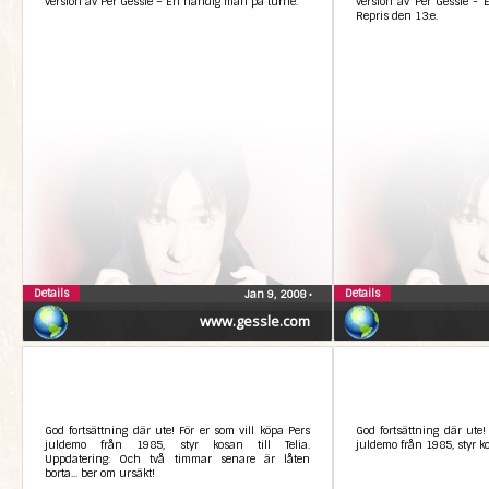
version av Per Gessle – En händig man på turné.
version av Per Gessle -
Repris den 13:e.
Details
Details
Jan 9, 2008
•
www.gessle.com
God fortsättning där ute! För er som vill köpa Pers
God fortsättning där ute!
juldemo från 1985, styr kosan till Telia.
juldemo från 1985, styr kos
Uppdatering: Och två timmar senare är låten
borta... ber om ursäkt!