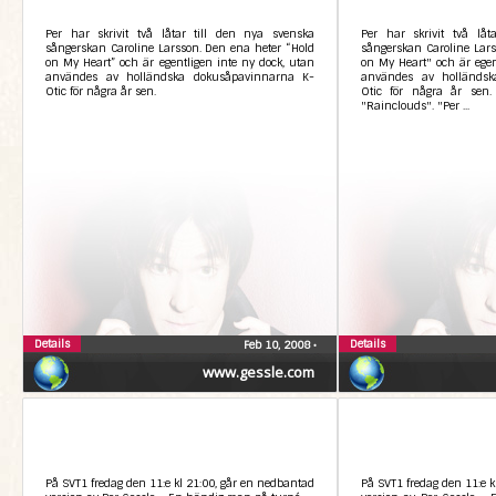
Per har skrivit två låtar till den nya svenska
Per har skrivit två låt
sångerskan Caroline Larsson. Den ena heter “Hold
sångerskan Caroline Lars
on My Heart” och är egentligen inte ny dock, utan
on My Heart" och är egen
användes av holländska dokusåpavinnarna K-
användes av holländsk
Otic för några år sen.
Otic för några år sen.
"Rainclouds". "Per ...
Details
Details
Feb 10, 2008
•
www.gessle.com
På SVT1 fredag den 11:e kl 21:00, går en nedbantad
På SVT1 fredag den 11:e k