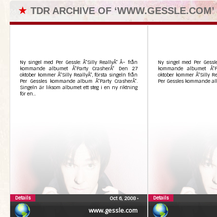
★
TDR ARCHIVE OF ‘WWW.GESSLE.COM’
Ny singel med Per Gessle: Â”Silly ReallyÂ” Â– från
Ny singel med Per Gessle:
kommande albumet Â”Party CrasherÂ” Den 27
kommande albumet Â”P
oktober kommer Â”Silly ReallyÂ”, första singeln från
oktober kommer Â”Silly Rea
Per Gessles kommande album Â”Party CrasherÂ”.
Per Gessles kommande al
Singeln är liksom albumet ett steg i en ny riktning
för en...
Details
Details
Oct 6, 2008
•
www.gessle.com