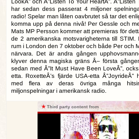
LookÂ” och Â”Listen To Your HeartÂ”. Â”Listen 
har sedan dess passerat 4 miljoner spelning
radio! Spelar man låten oavbrutet så tar det enli
komma upp på denna nivå! Per Gessle och m
Mats MP Persson kommer att premieras för dett
de 2 amerikanska motsvarigheterna till STIM.
rum i London den 7 oktober och både Per och 
närvara. Det är andra gången upphovsmann
klyver denna magiska gräns Â– första gången
sedan med Â”It Must Have Been LoveÂ”, ock
etta. RoxetteÂ’s fjärde USA-etta Â”JoyrideÂ” 
med flera av deras övriga många hitsin
miljonspelningar i amerikansk radio.
★
Third party content from