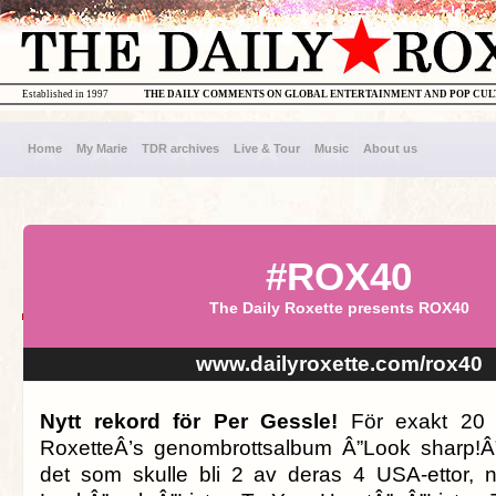
Established in 1997
THE DAILY COMMENTS ON GLOBAL ENTERTAINMENT AND POP CU
Home
My Marie
TDR archives
Live & Tour
Music
About us
#ROX40
The Daily Roxette presents ROX40
www.dailyroxette.com/rox40
Nytt rekord för Per Gessle!
För exakt 20 
RoxetteÂ’s genombrottsalbum Â”Look sharp!Â”
det som skulle bli 2 av deras 4 USA-ettor, 