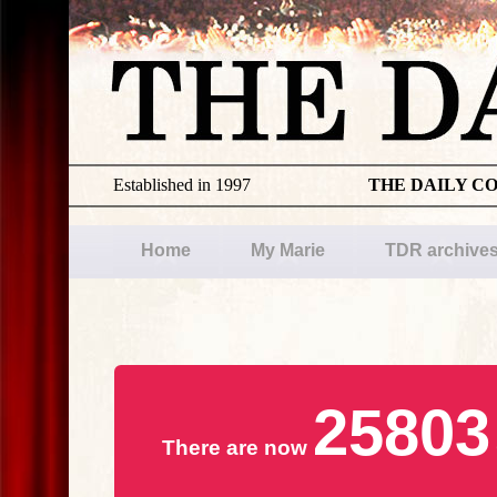
Established in 1997
THE DAILY C
Home
My Marie
TDR archive
25803
There are now