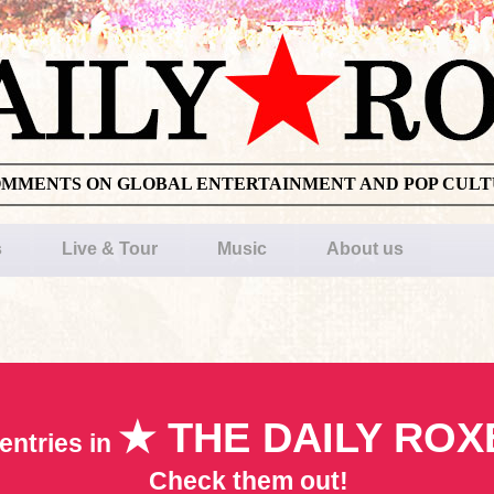
OMMENTS ON GLOBAL ENTERTAINMENT AND POP CUL
s
Live & Tour
Music
About us
★ THE DAILY ROX
entries in
Check them out!