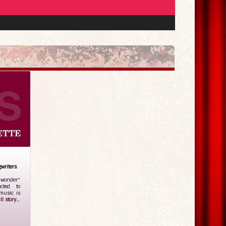
writers
 wonder"
cted to
music is
l story...