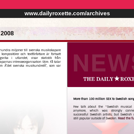
www.dailyroxette.com/archives
 2008
hundra miljoner till svenska musikskapare
kompositörer och textförfattare är fortsatt
gsrika i utlandet, visar statistik från
parnas intresseorganisation Stim. Få talar
om Â”det svenska musikundretÂ”, som var
More than 100 million SEK to Swedish song
Few talk about the "Swedish musical
anymore, which was strongly conne
successful Swedish artists, but Swedish 
still popular outside of Sweden.
Read the ful