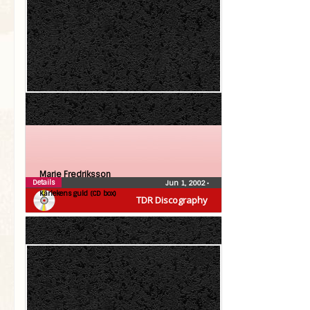
Marie Fredriksson
Details
Jun 1, 2002
•
Kärlekens guld (CD box)
TDR Discography