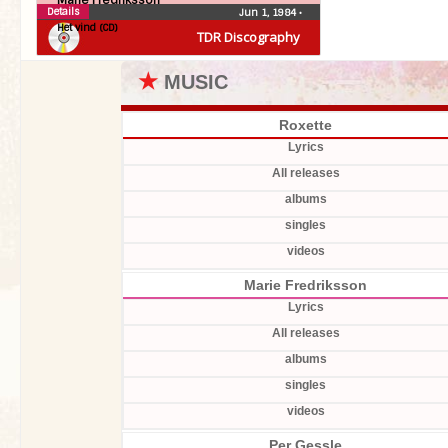
Marie Fredriksson
Details
Jun 1, 1984
•
Het vind (CD)
TDR Discography
★
MUSIC
Roxette
Lyrics
All releases
albums
singles
videos
Marie Fredriksson
Lyrics
All releases
albums
singles
videos
Per Gessle