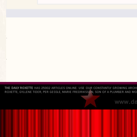
.
`
THE DAILY ROXETTE
HAS 25802 ARTICLES ONLINE. USE OUR CONSTANTLY GROWING ARCH
ROXETTE, GYLLENE TIDER, PER GESSLE, MARIE FREDRIKSSON, SON OF A PLUMBER AND MO