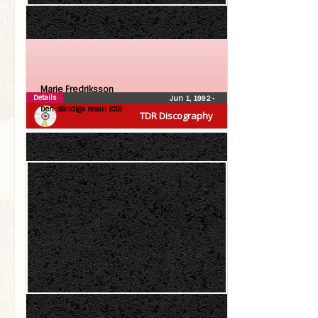
Marie Fredriksson
Details
Jun 1, 1992
•
Den ständiga resan (CD)
TDR Discography