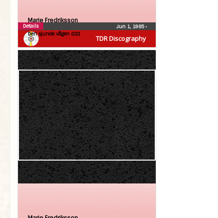
Marie Fredriksson
Details
Jun 1, 1985
•
Den sjunde vågen (CD)
TDR Discography