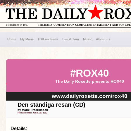
Established in 1997
THE DAILY COMMENTS ON GLOBAL ENTERTAINMENT AND POP CU
Home
My Marie
TDR archives
Live & Tour
Music
About us
#ROX40
The Daily Roxette presents ROX40
www.dailyroxette.com/rox40
Den ständiga resan (CD)
by Marie Fredriksson
Release date: June 1st, 1992
Details: