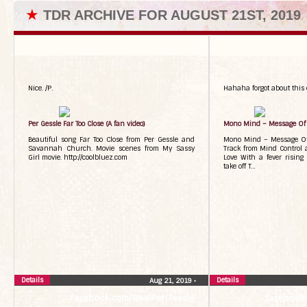
★
TDR ARCHIVE FOR AUGUST 21ST, 2019
Nice. /P.
Hahaha forgot about this o
Per Gessle Far Too Close (A fan video)
Mono Mind – Message Of 
Beautiful song Far Too Close from Per Gessle and
Mono Mind – Message Of 
Savannah Church. Movie scenes from My Sassy
Track from Mind Control 
Girl movie. http://coolbluez.com
Love With a fever rising
take off T…
Details
Details
Aug 21, 2019
•
facebook.com/RealPerGessle
facebook