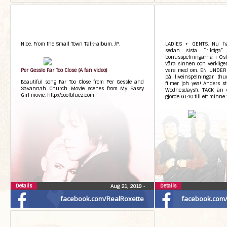
Nice. From the Small Town Talk-album. /P.
LADIES + GENTS. Nu ha
sedan sista “riktiga
bonusspelningarna i Osl
våra sinnen och verkligen 
Per Gessle Far Too Close (A fan video)
vara med om. EN UNDERB
på liveinspelningar (hu
Beautiful song Far Too Close from Per Gessle and
filmer (oh yea! Anders st
Savannah Church. Movie scenes from My Sassy
Wednesdays!). TACK än e
Girl movie. http://coolbluez.com
gjorde GT40 till ett minne f
Details
Details
Aug 21, 2019
•
facebook.com/RealRoxette
facebook.com/G