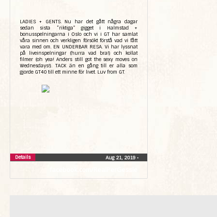
LADIES + GENTS. Nu har det gått några dagar
sedan sista “riktiga” gigget i Halmstad +
bonusspelningarna i Oslo och vi i GT har samlat
våra sinnen och verkligen försökt förstå vad vi fått
vara med om. EN UNDERBAR RESA. Vi har lyssnat
på liveinspelningar (hurra vad bra!) och kollat
filmer (oh yea! Anders still got the sexy moves on
Wednesdays!). TACK än en gång till er alla som
gjorde GT40 till ett minne för livet. Luv from GT.
Details
Aug 21, 2019
•
facebook.com/RealPerGessle