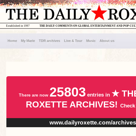
Established in 1997
THE DAILY COMMENTS ON GLOBAL ENTERTAINMENT AND POP CU
Home
My Marie
TDR archives
Live & Tour
Music
About us
25803
★ TH
entries in
There are now
ROXETTE ARCHIVES!
Check
www.dailyroxette.com/archive