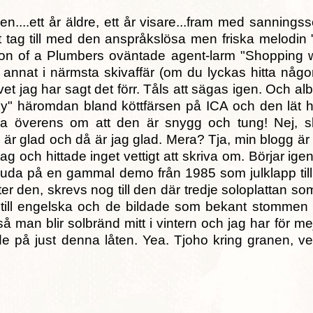
en....ett år äldre, ett år visare...fram med sannings
tt tag till med den anspråkslösa men friska melodin
n of a Plumbers oväntade agent-larm "Shopping w
 annat i närmsta skivaffär (om du lyckas hitta någon.
ag vet jag har sagt det förr. Tåls att sägas igen. Och 
Dixy" häromdan bland köttfärsen på ICA och den lät 
ara överens om att den är snygg och tung! Nej, s
 är glad och då är jag glad. Mera? Tja, min blogg ä
t tag och hittade inget vettigt att skriva om. Börjar ige
bjuda på en gammal demo från 1985 som julklapp till
ter den, skrevs nog till den där tredje soloplattan s
a till engelska och de bildade som bekant stommen t
å man blir solbränd mitt i vintern och jag har för me
 på just denna låten. Yea. Tjoho kring granen, ve