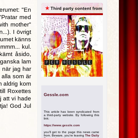
ARCHIVES
★
Third party content from
serumet: "En
 "Pratar med
ith mother"
..). I övrigt
albumet känns
hmmm... kul.
kämt åsido,
r ganska lam
n när jag har
 alla som är
om aldrig kom
ill Roxettes
Gessle.com
j att vi hade
tja! God Jul
This article has been syndicated from
a third-party website. By following this
link:
https://www.gessle.com
you'll get to the page this news came
from. Beware, you're leaving
The Daily