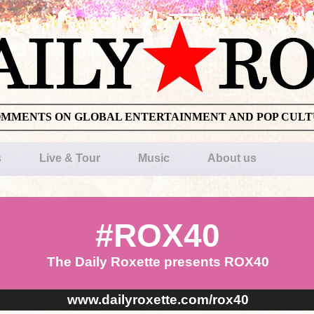
OMMENTS ON GLOBAL ENTERTAINMENT AND POP CUL
s
Live & Tour
Music
About us
#ROX40
The Daily Roxette presents ROX40
www.dailyroxette.com/rox40