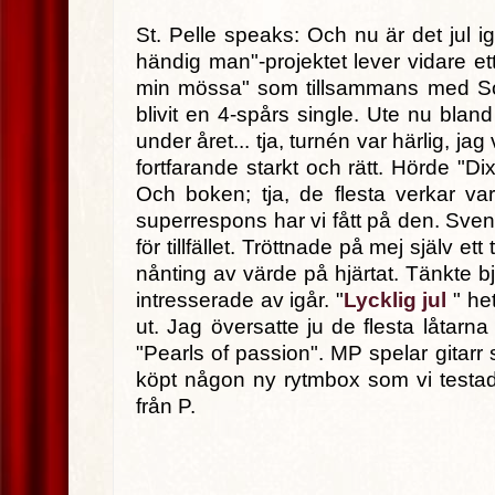
St. Pelle speaks: Och nu är det jul ig
händig man"-projektet lever vidare e
min mössa" som tillsammans med So
blivit en 4-spårs single. Ute nu bland
under året... tja, turnén var härlig, j
fortfarande starkt och rätt. Hörde "
Och boken; tja, de flesta verkar v
superrespons har vi fått på den. Sven
för tillfället. Tröttnade på mej själv et
nånting av värde på hjärtat. Tänkte 
intresserade av igår. "
Lycklig jul
" he
ut. Jag översatte ju de flesta låtarn
"Pearls of passion". MP spelar gitarr s
köpt någon ny rytmbox som vi testade
från P.