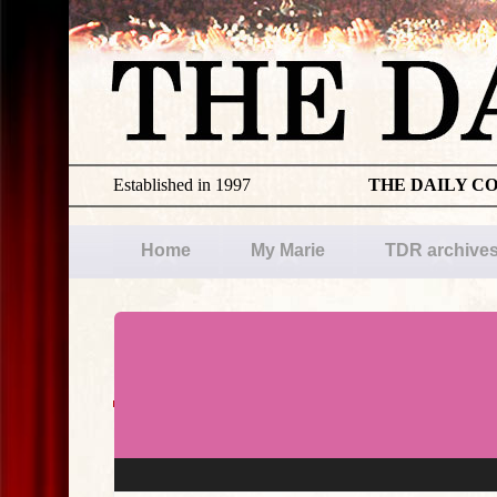
Established in 1997
THE DAILY C
Home
My Marie
TDR archive