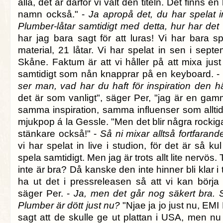
alla, det är därför vi valt den titeln. Det finns
namn också." -
Ja apropå det, du har spelat 
Plumber-låtar samtidigt med detta, hur har det 
har jag bara sagt för att luras! Vi har bara s
material, 21 låtar. Vi har spelat in sen i sept
Skåne. Faktum är att vi håller på att mixa jus
samtidigt som nån knapprar på en keyboard. -
ser man, vad har du haft för inspiration den 
det är som vanligt", säger Per, "jag är en gam
samma inspiration, samma influenser som alltid."
mjukpop á la Gessle. "Men det blir några rockig
stänkare också!" -
Så ni mixar alltså fortfarand
vi har spelat in live i studion, för det är så ku
spela samtidigt. Men jag är trots allt lite nervös
inte är bra? Då kanske den inte hinner bli klar i 
ha ut det i pressreleasen så att vi kan börja säl
säger Per. -
Ja, men det går nog säkert bra.
Plumber är dött just nu?
"Njae ja jo just nu, EM
sagt att de skulle ge ut plattan i USA, men n