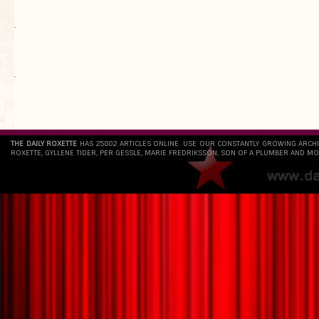
.
`
THE DAILY ROXETTE
HAS 25802 ARTICLES ONLINE. USE OUR CONSTANTLY GROWING ARCH
ROXETTE, GYLLENE TIDER, PER GESSLE, MARIE FREDRIKSSON, SON OF A PLUMBER AND MO