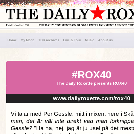
Established in 1997
THE DAILY COMMENTS ON GLOBAL ENTERTAINMENT AND POP CU
Home
My Marie
TDR archives
Live & Tour
Music
About us
#ROX40
The Daily Roxette presents ROX40
www.dailyroxette.com/rox40
Vi talar med Per Gessle, mitt i mixen, nere i Sk
man, det är väl inte direkt vad man förknipp
Gessle?
"Ha ha, nej, jag är ju usel på det mest