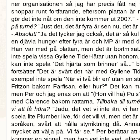
ner organisationen så jag har precis fått nej 
shoppar runt fortfarande, eftersom plattan är re
gör det inte nåt om den inte kommer ut 2007." 
på turné?
"Just det, det är fyra år sen nu, det ä
-
Absolut!
"Ja det tycker jag också, det är så kul 
en djävla hunger efter fyra år och MP är med 
Han var med på plattan, men det är bortmixa
inte spela vissa Gyllene Tider-låtar utan honom.
kan inte spela 'Det hjärta som brinner' så..." 
fortsätter "Det är svårt det här med Gyllene Tid
exempel inte spela 'När vi två blir en' utan en
Fritzon bakom Farfisan, eller hur?" Det kan ma
men Per och jag enas om att "(Hon vill ha) Puls
med Clarence bakom rattarna.
Tillbaka till tu
vi att få höra?
"Jadu, det vet vi inte än, vi har
spela lite Plumber live, för det vill vi, men det är
språken, svårt att hålla styrriktning då. Anna
mycket att välja på. Vi får se." Per berättar att
kommer en singel, men han vet inte vad, efter