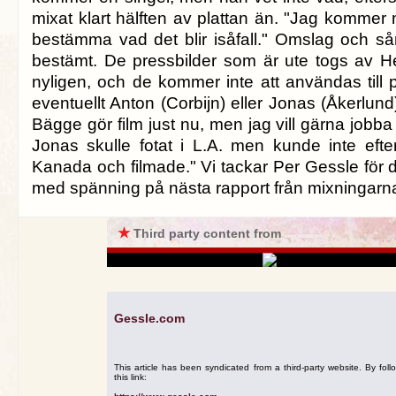
mixat klart hälften av plattan än. "Jag kommer 
bestämma vad det blir isåfall." Omslag och sån
bestämt. De pressbilder som är ute togs av Hen
nyligen, och de kommer inte att användas till pl
eventuellt Anton (Corbijn) eller Jonas (Åkerlund
Bägge gör film just nu, men jag vill gärna job
Jonas skulle fotat i L.A. men kunde inte eft
Kanada och filmade." Vi tackar Per Gessle för 
med spänning på nästa rapport från mixningarn
★
Third party content from
Gessle.com
This article has been syndicated from a third-party website. By foll
this link: