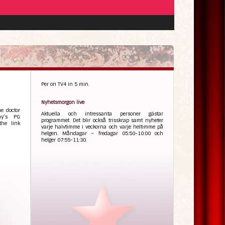
Per on TV4 in 5 min.
Nyhetsmorgon live
e doctor
Aktuella och intressanta personer gästar
ay’s PG
programmet. Det blir också trisskrap samt nyheter
the link
varje halvtimme i veckorna och varje heltimme på
helgen. Måndagar – fredagar 05:50-10:00 och
helger 07:55-11:30.