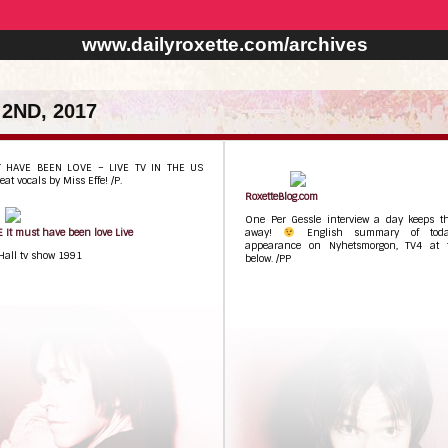
www.dailyroxette.com/archives
2ND, 2017
T HAVE BEEN LOVE – LIVE TV IN THE US
eat vocals by Miss Effe! /P.
RoxetteBlog.com
One Per Gessle interview a day keeps th
It must have been love Live
away!
English summary of tod
appearance on Nyhetsmorgon, TV4 at 
Hall tv show 1991
below. /PP