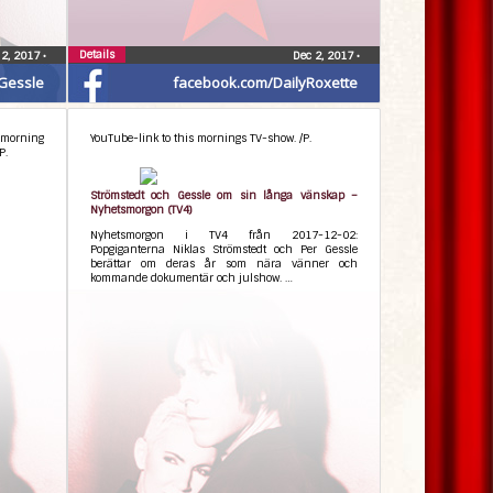
Details
 2, 2017
•
Dec 2, 2017
•
Gessle
facebook.com/DailyRoxette
 morning
YouTube-link to this mornings TV-show. /P.
P.
Strömstedt och Gessle om sin långa vänskap –
Nyhetsmorgon (TV4)
Nyhetsmorgon i TV4 från 2017-12-02:
Popgiganterna Niklas Strömstedt och Per Gessle
berättar om deras år som nära vänner och
kommande dokumentär och julshow. …