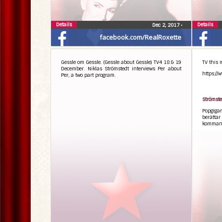
Details
Details
Dec 2, 2017
•
facebook.com/RealRoxette
Gessle om Gessle. (Gessle about Gessle) TV4 18 & 19
TV this 
December. Niklas Strömstedt interviews Per about
https:/
Per, a two part program.
Strömste
Popgiga
berätt
kommand