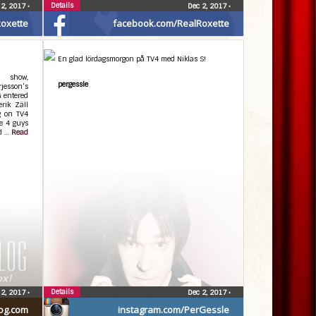
Details
 2, 2017
•
Dec 2, 2017
•
oxette
facebook.com/RealRoxette
En glad lördagsmorgon på TV4 med Niklas S!
 show,
pergessle
jesson’s
G entered
rik Zäll
ng on TV4
e 4 guys
ed …
Read
Details
 2, 2017
•
Dec 2, 2017
•
og.com
instagram.com/PerGessle