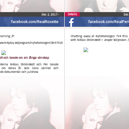
Details
Dec 2, 2017
•
Dec
facebook.com/RealRoxette
facebook.com/RealPer
morning. /P.
Chatting away at Nyhetsmorgon TV4 this
with Niklas Strömstedt + Jesper Börjesson. /
/www.tv4play.se/program/nyhetsmorgon/3947019
dt och Gessle om sin långa vänskap
nterna Niklas Strömstedt och Per Gessle
ar om deras år som nära vänner och
e dokumentär och julshow.