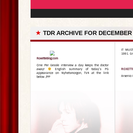
★
TDR ARCHIVE FOR DECEMBER 
IT MUS
1991. Gr
RoxetteBlog.com
One Per Gessle interview a day keeps the doctor
away!
English summary of today’s PG
ROXETTE 
appearance on Nyhetsmorgon, TV4 at the link
Arsenio 
below. /PP