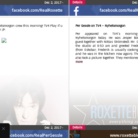
Details
Dec 2, 2017
•
Dec
facebook.com/RealRoxette
facebook.com/RealR
tsmorgon crew this morning! TV4 Play if u
Per Gessle on TV4 – Nyhetsmorgon
 /P.
Per appeared on TV4’s morning
Nyhetsmorgon today. He was Jesper Bör
guest together with Niklas Strömstedt. Mr. 
the studio at 9:53 am and greeted Frede
(from Eskobar; Frederik is usually cooki
and he was in the kitchen now again). Th
also took a picture together. They mention
more
Details
Dec 2, 2017
•
Dec
facebook.com/RealPerGessle
www.roxettebl