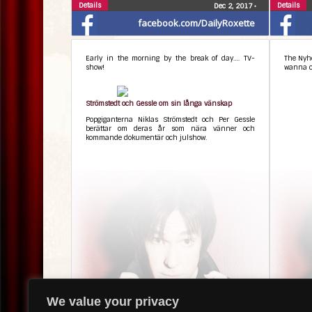
Details
Details
Dec 2, 2017
•
facebook.com/DailyRoxette
Early in the morning by the break of day…. TV-
The Nyhe
show!
wanna c!
Strömstedt och Gessle om sin långa vänskap
Popgiganterna Niklas Strömstedt och Per Gessle
berättar om deras år som nära vänner och
kommande dokumentär och julshow.
Details
Details
Dec 2, 2017
•
We value your privacy
facebook.com/RealPerGessle