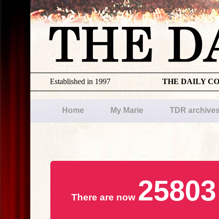
Established in 1997
THE DAILY C
Home
My Marie
TDR archive
25803
There are now