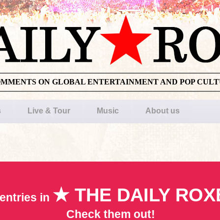
OMMENTS ON GLOBAL ENTERTAINMENT AND POP CUL
s
Live & Tour
Music
About us
★ THE DAILY ROX
entries in
Check them out!