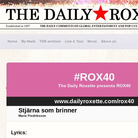
Established in 1997
THE DAILY COMMENTS ON GLOBAL ENTERTAINMENT AND POP CU
Home
My Marie
TDR archives
Live & Tour
Music
About us
#ROX40
The Daily Roxette presents ROX40
www.dailyroxette.com/rox40
Stjärna som brinner
Marie Fredriksson
Lyrics: