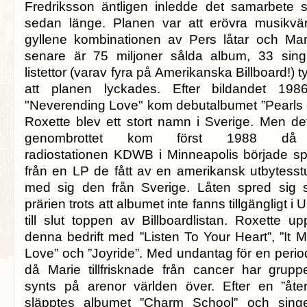
Fredriksson äntligen inledde det samarbete 
sedan länge. Planen var att erövra musikv
gyllene kombinationen av Pers låtar och Mar
senare är 75 miljoner sålda album, 33 singl
listettor (varav fyra på Amerikanska Billboard!) t
att planen lyckades. Efter bildandet 198
"Neverending Love" kom debutalbumet ”Pearls 
Roxette blev ett stort namn i Sverige. Men det
genombrottet kom först 1988 då
radiostationen KDWB i Minneapolis började s
från en LP de fått av en amerikansk utbytesst
med sig den från Sverige. Låten spred sig
prärien trots att albumet inte fanns tillgängligt
till slut toppen av Billboardlistan. Roxette 
denna bedrift med ”Listen To Your Heart”, ”It
Love” och ”Joyride”. Med undantag för en perio
då Marie tillfrisknade från cancer har gruppe
synts på arenor världen över. Efter en ”åte
släpptes albumet ”Charm School” och sing