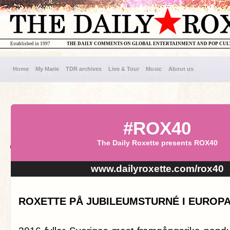
Established in 1997
THE DAILY COMMENTS ON GLOBAL ENTERTAINMENT AND POP CU
Home
My Marie
TDR archives
Live & Tour
Music
About us
#ROX40
The Daily Roxette presents ROX40
www.dailyroxette.com/rox40
ROXETTE PÅ JUBILEUMSTURNÉ I EUROPA