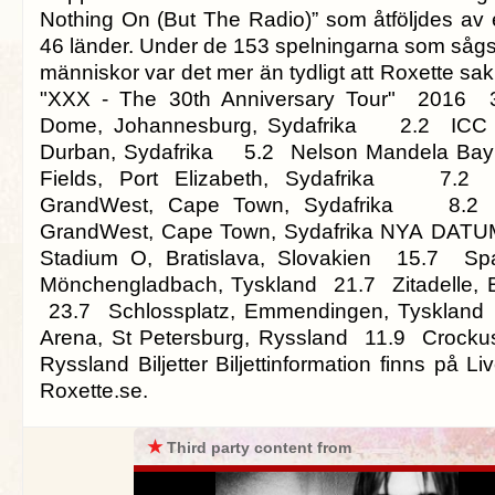
Nothing On (But The Radio)” som åtföljdes av e
46 länder. Under de 153 spelningarna som sågs 
människor var det mer än tydligt att Roxette sa
"XXX - The 30th Anniversary Tour" 2016 3
Dome, Johannesburg, Sydafrika 2.2 ICC 
Durban, Sydafrika 5.2 Nelson Mandela Bay
Fields, Port Elizabeth, Sydafrika 7.2
GrandWest, Cape Town, Sydafrika 8.2 
GrandWest, Cape Town, Sydafrika NYA DATU
Stadium O, Bratislava, Slovakien 15.7 Sp
Mönchengladbach, Tyskland 21.7 Zitadelle, B
23.7 Schlossplatz, Emmendingen, Tyskland
Arena, St Petersburg, Ryssland 11.9 Crockus
Ryssland Biljetter Biljettinformation finns på L
Roxette.se.
★
Third party content from