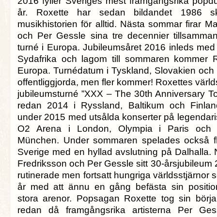
2016 fyller Sveriges mest framgångsrika pop
år. Roxette har sedan bildandet 1986 skr
musikhistorien för alltid. Nästa sommar firar M
och Per Gessle sina tre decennier tillsamma
turné i Europa. Jubileumsåret 2016 inleds med 
Sydafrika och lagom till sommaren kommer Ro
Europa. Turnédatum i Tyskland, Slovakien och
offentliggjorda, men fler kommer! Roxettes vä
jubileumsturné ”XXX – The 30th Anniversary Tou
redan 2014 i Ryssland, Baltikum och Finland
under 2015 med utsålda konserter på legendar
O2 Arena i London, Olympia i Paris och O
München. Under sommaren spelades också fle
Sverige med en hyllad avslutning på Dalhalla. 
Fredriksson och Per Gessle sitt 30-årsjubileum 
rutinerade men fortsatt hungriga världsstjärnor s
år med att ännu en gång befästa sin positi
stora arenor. Popsagan Roxette tog sin börj
redan då framgångsrika artisterna Per Ge