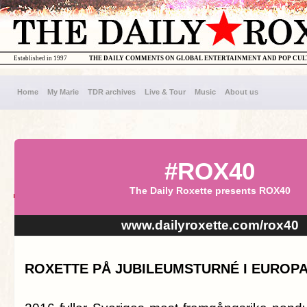
Established in 1997
THE DAILY COMMENTS ON GLOBAL ENTERTAINMENT AND POP CU
Home
My Marie
TDR archives
Live & Tour
Music
About us
#ROX40
The Daily Roxette presents ROX40
www.dailyroxette.com/rox40
ROXETTE PÅ JUBILEUMSTURNÉ I EUROPA