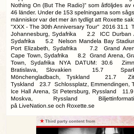
Nothing On (But The Radio)” som åtföljdes av e
46 länder. Under de 153 spelningarna som sågs 
människor var det mer än tydligt att Roxette sa
"XXX - The 30th Anniversary Tour" 2016 31.1 
Johannesburg, Sydafrika 2.2 ICC Durban A
Sydafrika 5.2 Nelson Mandela Bay Stadium
Port Elizabeth, Sydafrika 7.2 Grand Aren
Cape Town, Sydafrika 8.2 Grand Arena, Gr
Town, Sydafrika NYA DATUM: 30.6 Zimn
Bratislava, Slovakien 15.7 Spark
Mönchengladbach, Tyskland 21.7 Zitade
Tyskland 23.7 Schlossplatz, Emmendingen,
Ice Hall Arena, St Petersburg, Ryssland 11.
Moskva, Ryssland Biljettinforma
på LiveNation.se och Roxette.se
★
Third party content from