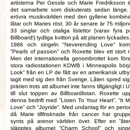
artisterna Per Gessle och Marie Fredriksson ä
det samarbete som diskuterats sedan länge. 
erövra musikvärlden med den gyllene kombina
låtar och Maries röst. 30 år senare är 75 miljo
33 singlar och otaliga listettor (varav fyra
Billboard!) tydliga kvitton på att planen lyckades
1986 och singeln "Neverending Love" kom
”Pearls of passion” och Roxette blev ett stort
Men det internationella genombrottet kom fö
stora radiostationen KDWB i Minneapolis bör
Look” från en LP de fått av en amerikansk utb
tagit med sig den från Sverige. Låten spred si
prärien trots att albumet inte fanns tillgängligt
till slut toppen av Billboardlistan. Roxette 
denna bedrift med ”Listen To Your Heart”, ”It
Love” och ”Joyride”. Med undantag för en perio
då Marie tillfrisknade från cancer har gruppe
synts på arenor världen över. Efter en ”åte
släpptes albumet ”Charm School” och sing