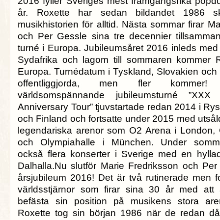
2016 fyller Sveriges mest framgångsrika pop
år. Roxette har sedan bildandet 1986 skr
musikhistorien för alltid. Nästa sommar firar M
och Per Gessle sina tre decennier tillsamma
turné i Europa. Jubileumsåret 2016 inleds med 
Sydafrika och lagom till sommaren kommer Ro
Europa. Turnédatum i Tyskland, Slovakien och
offentliggjorda, men fler komme
världsomspännande jubileumsturné ”XX
Anniversary Tour” tjuvstartade redan 2014 i Ry
och Finland och fortsatte under 2015 med utsål
legendariska arenor som O2 Arena i London, 
och Olympiahalle i München. Under somm
också flera konserter i Sverige med en hylla
Dalhalla.Nu slutför Marie Fredriksson och Per 
årsjubileum 2016! Det är två rutinerade men fo
världsstjärnor som firar sina 30 år med at
befästa sin position på musikens stora ar
Roxette tog sin början 1986 när de redan då