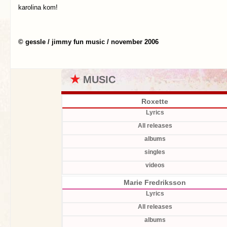
karolina kom!
© gessle / jimmy fun music / november 2006
★
MUSIC
Roxette
Lyrics
All releases
albums
singles
videos
Marie Fredriksson
Lyrics
All releases
albums