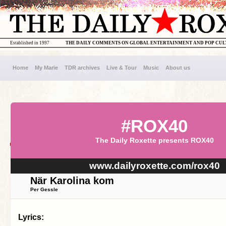
Established in 1997
THE DAILY COMMENTS ON GLOBAL ENTERTAINMENT AND POP CU
Home
My Marie
TDR archives
Live & Tour
Music
About us
#ROX40
The Daily Roxette presents ROX40
www.dailyroxette.com/rox40
När Karolina kom
Per Gessle
Lyrics: