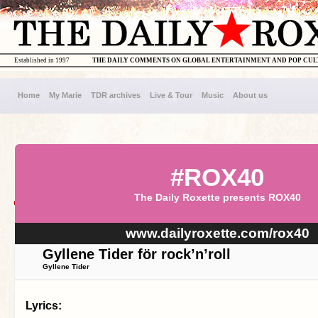
Established in 1997
THE DAILY COMMENTS ON GLOBAL ENTERTAINMENT AND POP CU
Home
My Marie
TDR archives
Live & Tour
Music
About us
#ROX40
The Daily Roxette presents ROX40
www.dailyroxette.com/rox40
Gyllene Tider för rock’n’roll
Gyllene Tider
Lyrics: