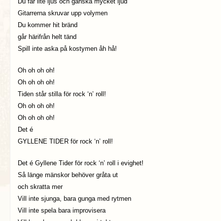
Du får lite ljus och ganska mycket ljud
Gitarrerna skruvar upp volymen
Du kommer hit bränd
går härifrån helt tänd
Spill inte aska på kostymen åh hå!
Oh oh oh oh!
Oh oh oh oh!
Tiden står stilla för rock ‘n’ roll!
Oh oh oh oh!
Oh oh oh oh!
Det é
GYLLENE TIDER för rock ‘n’ roll!
Det é Gyllene Tider för rock ‘n’ roll i evighet!
Så länge mänskor behöver gråta ut
och skratta mer
Vill inte sjunga, bara gunga med rytmen
Vill inte spela bara improvisera