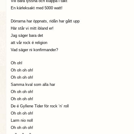
Vill bara lyssna och klappa i takt
En kärleksakt med 5000 watt!
Dörrarna har öppnats, ridån har gått upp
Här står vi mitt ibland er!
Jag säger bara det
att vår rock é religion
Vad säger ni konfirmander?
Oh oh!
Oh oh oh oh!
Oh oh oh oh!
Samma kval som alla har
Oh oh oh oh!
Oh oh oh oh!
De é Gyllene Tider för rock ‘n’ roll
Oh oh oh oh!
Larm nio noll
Oh oh oh oh!