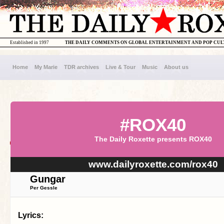
Established in 1997
THE DAILY COMMENTS ON GLOBAL ENTERTAINMENT AND POP CU
Home
My Marie
TDR archives
Live & Tour
Music
About us
#ROX40
The Daily Roxette presents ROX40
www.dailyroxette.com/rox40
Gungar
Per Gessle
Lyrics: