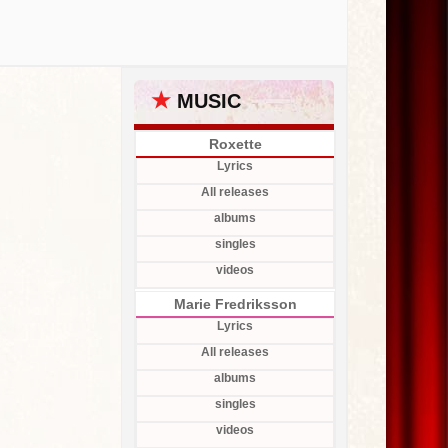
★
MUSIC
Roxette
Lyrics
All releases
albums
singles
videos
Marie Fredriksson
Lyrics
All releases
albums
singles
videos