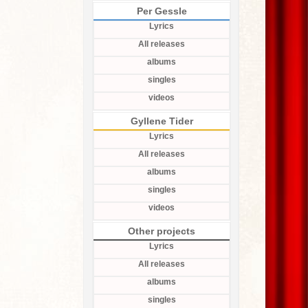
Per Gessle
Lyrics
All releases
albums
singles
videos
Gyllene Tider
Lyrics
All releases
albums
singles
videos
Other projects
Lyrics
All releases
albums
singles