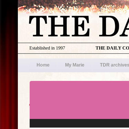
Established in 1997
THE DAILY C
Home
My Marie
TDR archive