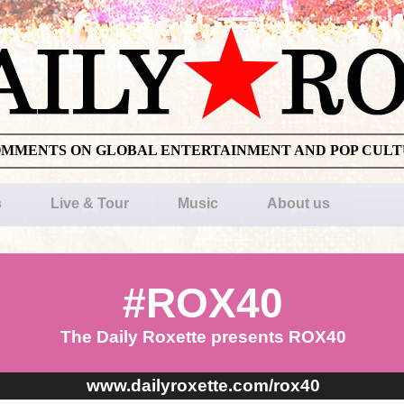
OMMENTS ON GLOBAL ENTERTAINMENT AND POP CUL
s
Live & Tour
Music
About us
#ROX40
The Daily Roxette presents ROX40
www.dailyroxette.com/rox40