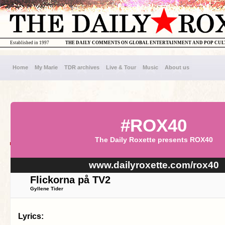
Established in 1997
THE DAILY COMMENTS ON GLOBAL ENTERTAINMENT AND POP CU
Home
My Marie
TDR archives
Live & Tour
Music
About us
#ROX40
The Daily Roxette presents ROX40
www.dailyroxette.com/rox40
Flickorna på TV2
Gyllene Tider
Lyrics: