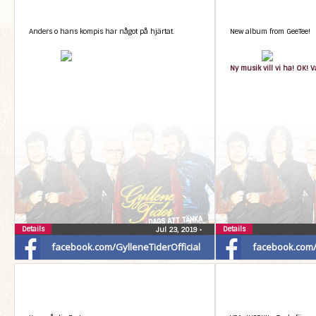
och hyllningar på utsålda arenor i hela Sverige. Nu
närmar…
Anders o hans kompis har något på hjärtat.
New album from GeeTee!
Ny musik vill vi ha! OK! 
Details
Details
Jul 23, 2019
•
facebook.com/GylleneTiderOfficial
facebook.com/G