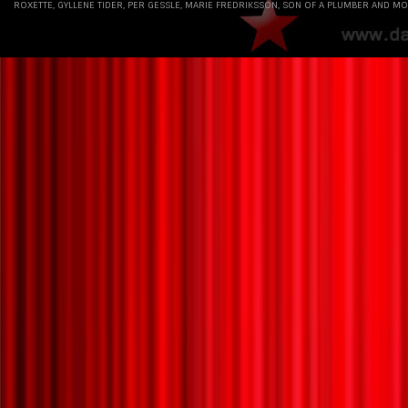
ROXETTE, GYLLENE TIDER, PER GESSLE, MARIE FREDRIKSSON, SON OF A PLUMBER AND MO