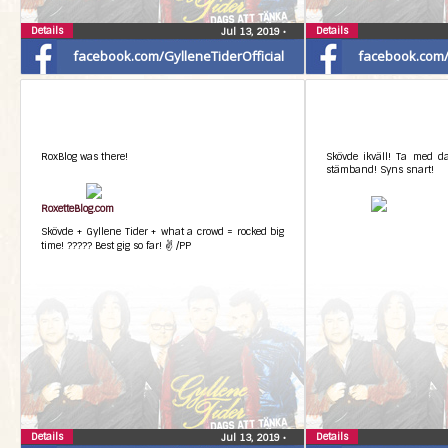
Details
Details
Jul 13, 2019
•
facebook.com/GylleneTiderOfficial
facebook.com/G
RoxBlog was there!
Skövde ikväll! Ta med d
stämband! Syns snart!
RoxetteBlog.com
Skövde + Gyllene Tider + what a crowd = rocked big
time! ????? Best gig so far! ✌ /PP
Details
Details
Jul 13, 2019
•