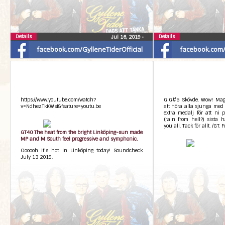
Details
Details
Jul 16, 2019
•
facebook.com/GylleneTiderOfficial
facebook.com/G
https://www.youtube.com/watch?
GIG#5 Skövde. Wow! Magisk
v=NdhezTkKWsI&feature=youtu.be
att höra alla sjunga med 
extra medalj för att ni
(rain from hell?) sista 
you all. Tack för allt. /GT. 
GT40 The heat from the bright Linköping-sun made
MP and M South feel progressive and symphonic.
Oooooh it’s hot in Linköping today! Soundcheck
July 13 2019.