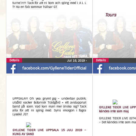
turne’n!!! Tack för att ni kom och sjöng med i A L L
T! Ha en fab sommar hälsar GT.
Tours
Details
Details
Jul 18, 2019
•
facebook.com/GylleneTiderOfficial
facebook.com/G
UPPSALA!!! Oh yea. grymt gig – underbar publik,
utsåld vacker Botanisk Trädgård + ett avslappnat
band på scen. Vad kan man mer önska sig? Tack
GYLLENE TIDER LIVE UPP
alla för att ni sjöng med. Syns imorgon i fagra
kändes inte som maj
Lysekil. /GT
GYLLENE TIDER LIVE (GT4
– Det kändes inte som maj
GYLLENE TIDER LIVE UPPSALA 15 JULI 2019 –
KUNG AV SAND