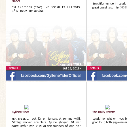
FISKA!
Beautiful venue in Lyseki
GYLLENE TIDER (GT40) LIVE LYSEKIL 17 JULI 2019.
great band last nite! ???✌
GÅ & FISKA! Film av Åsa.
Details
Details
Jul 18, 2019
•
facebook.com/GylleneTiderOfficial
facebook.com/G
Gyllene Tider
The Daily Roxette
YEA LYSEKIL. Tack för en fantastisk sommarkväll.
Lysekil tonight. Will you b
Otroligt vacker spelplats. Fjärde gången GT var
good tour, both gig-wise a
där!!! Utsålt igen, vi gillar den trenden på den här