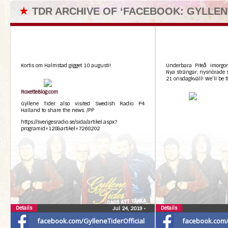
★
TDR ARCHIVE OF ‘FACEBOOK: GYLLEN
Kortis om Halmstad gigget 10 augusti!
Underbara Piteå imorgon
Nya strängar, nysnörade sko
21 onsdagkväll! We’ll be t
RoxetteBlog.com
Gyllene Tider also visited Swedish Radio P4
Halland to share the news. /PP
https://sverigesradio.se/sida/artikel.aspx?
programid=128&artikel=7268202
Details
Details
Jul 24, 2019
•
facebook.com/GylleneTiderOfficial
facebook.com/G