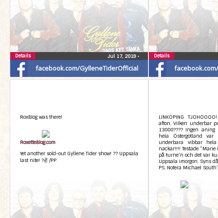
Details
Details
Jul 17, 2019
•
facebook.com/GylleneTiderOfficial
facebook.com/G
RoxBlog was there!
LINKÖPING TJOHOOOO! T
afton. Vilken underbar p
13000???? Ingen aning 
hela Östergötland var
RoxetteBlog.com
underbara vibbar hela 
nackar!!!! Testade “Marie 
Yet another sold-out Gyllene Tider show! ?? Uppsala
på turne’n och det var kul
last nite! ?✌ /PP
Uppsala imorgon. Syns då,
PS. Notera Michael Sout