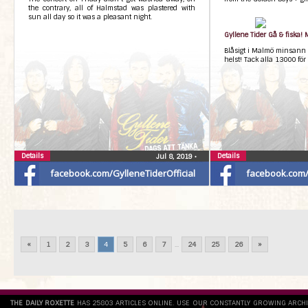
the contrary, all of Halmstad was plastered with
sun all day so it was a pleasant night.
Gyllene Tider Gå & fiska!
Blåsigt i Malmö minsann
helst! Tack alla 13000 för
Details
Details
Jul 8, 2019
•
facebook.com/GylleneTiderOfficial
facebook.com/G
«
1
2
3
4
5
6
7
...
24
25
26
»
THE DAILY ROXETTE
HAS 25803 ARTICLES ONLINE. USE OUR CONSTANTLY GROWING ARCH