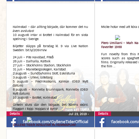
Halmstad – där allting började, där kommer det nu
Micke hotar med att köra d
även avslutas!
10 augusti intar vi Brottet i Halmstad för en sista
spelning i Sverige.
Piero Umiliani – Mah Na
Biljetter släpps på torsdag kl. 9 via Live Nation
Favorite! 1968
Sweden: bit.ly/2O9inVw
Fun novelty from this I
24 juli – Pite Havsbad, Piteå
scores such as spaghett
26 juli – Dalhalla, Rättvik
films. Originally released
27 juli – Stockholms Stadion, Stockholm
the film …
31 juli – Mariebergsskogen, Karlstad
2 augusti – Sundbyholms Slott, Eskilstuna
3 augusti – Ullevi, Göteborg
5 augusti – Fredriksskans, Kalmar (OBS! Nytt
datum)
6 augusti – Ronneby Brunnspark, Ronneby (OBS!
Nytt datum)
10 augusti – Brottet, Halmstad
Cirkeln sluts där den började. Det känns skönt.
Flaggan i topp. Hoppas vi syns!
Details
Details
Jul 23, 2019
•
facebook.com/GylleneTiderOfficial
facebook.com/G
​GYLLENE TIDER AVSLUTAR PÅ HEMMAPLAN!
Gyllene Tiders massiva avskedsturné har alltsedan
premiären i Halmstad mötts av jublande publik