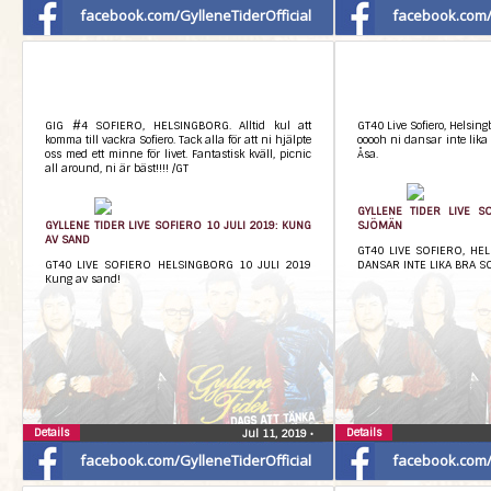
facebook.com/GylleneTiderOfficial
facebook.com/G
GIG #4 SOFIERO, HELSINGBORG. Alltid kul att
GT40 Live Sofiero, Helsin
komma till vackra Sofiero. Tack alla för att ni hjälpte
ooooh ni dansar inte lika 
oss med ett minne för livet. Fantastisk kväll, picnic
Åsa.
all around, ni är bäst!!!! /GT
GYLLENE TIDER LIVE S
GYLLENE TIDER LIVE SOFIERO 10 JULI 2019: KUNG
SJÖMÄN
AV SAND
GT40 LIVE SOFIERO, HEL
GT40 LIVE SOFIERO HELSINGBORG 10 JULI 2019
DANSAR INTE LIKA BRA S
Kung av sand!
Details
Details
Jul 11, 2019
•
facebook.com/GylleneTiderOfficial
facebook.com/G