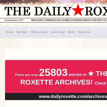
Established in 1997
THE DAILY COMMENTS ON GLOBAL ENTERTAINMENT AND POP CU
Home
My Marie
TDR archives
Live & Tour
Music
About us
25803
★ TH
entries in
There are now
ROXETTE ARCHIVES!
Check
www.dailyroxette.com/archive