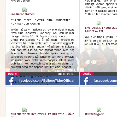
Krya på dig Per!
YEA LYSEKIL. Tack för en
Otroligt vacker spelpla
där!!! Utsålt igen, vi gil
turne’n!!! Tack för att ni
Live Nation Sweden
T! Ha en fab sommar häls
GYLLENE TIDER FLYTTAR SINA KONSERTER I
RONNEBY OCH KALMAR
LIVE LYSEKIL 17 JULI 20
Tyvärr måste vi meddela att Gyllene Tider tvingas
LJUDET AV ETT…
flytta sina konserter i Ronneby ikväll och Kalmar
imorgon lördag 20 juli på grund av sjukdom.
GYLLENE TIDER (GT40) LI
Under Per Gessles 40 år på scen i oräkneliga
EN STEN VID EN SJÖ I E
konserter har han spelat med diskbråck, ryggskott,
ANNAT HJÄRTA. Film av Ås
matförgiftning m.m. Endast två gånger (!) tidigare
har han ställt in då han tappat rösten. Med hög
feber och influensa blev det tyvärr omöjligt att
genomföra helgens två konserter och Per är givetvis
förkrossad över detta men hoppas att få möta
publiken i Ronneby och Kalmar på nya datum. Vi
beklagar detta och hoppas Per tillfrisknar snabbt.
Nya datum för dessa konserter blir 5 augusti i
Details
Details
Jul 19, 2019
•
Kalmar och 6 augusti i Ronneby.
facebook.com/GylleneTiderOfficial
facebook.com/G
Köpta biljetter är giltiga till de nya datumen. Om du
inte har möjlighet att gå så går det bra att återlösa
dina biljetter via den auktoriserade återförsäljaren
Ticketmaster senast 28 juli.
5 augusti Kalmar, Fredriksskans OBS! NYTT DATUM
6 augusti Ronneby, Brunnsparken OBS! NYTT
DATUM
Övriga datum på turnén påverkas inte av detta.
GYLLENE TIDER LIVE LYSEKIL 17 JULI 2019 – GÅ &
RoxetteBlog.com