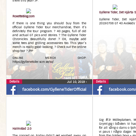
there this year! /P.
Gyllene Tider, Det Hjärta
RoxetteBlog.com
Gyllene Tider, Det Hjä
If there is one thing you should buy from the
20190706 GT 40 Avskeds 
official Gyllene Tider tour merchandise, then it’s
definitely the tour program. ? 48 pages, full of old
and actual GT pics and stories. ? The Gyllene Tider
Chronicles. Beautifully done! ? OK, maybe add
some tees and grilling accessories too. This year’s
merch is really good-looking. ? Check out the online
shop too! ? /PP
ONLINE MERCH SHOP:
https://gyllenetider.scm.se/sv/
Details
Details
Jul 10, 2019
•
facebook.com/GylleneTiderOfficial
facebook.com/G
Gig #3! Mölleplatsen, 
Grymt gig i blåsten. Vi ha
för all sång o dans o tjo
Halmstad 2.0
vi paus i några dagar. Ne
The concert on Friday didn’t get washed away, on
from the Golden boys + gir