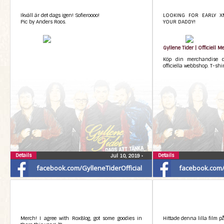
Ikväll är det dags igen! Sofieroooo!
LOOKING FOR EARLY X
Pic by Anders Roos.
YOUR DADDY!
Gyllene Tider | Officiell 
Köp din merchandise di
officiella webbshop. T-shi
Details
Details
Jul 10, 2019
•
facebook.com/GylleneTiderOfficial
facebook.com/G
Merch! I agree with RoxBlog, got some goodies in
Hittade denna lilla film p