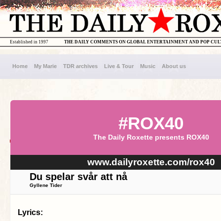
Established in 1997
THE DAILY COMMENTS ON GLOBAL ENTERTAINMENT AND POP CU
Home
My Marie
TDR archives
Live & Tour
Music
About us
#ROX40
The Daily Roxette presents ROX40
www.dailyroxette.com/rox40
Du spelar svår att nå
Gyllene Tider
Lyrics: