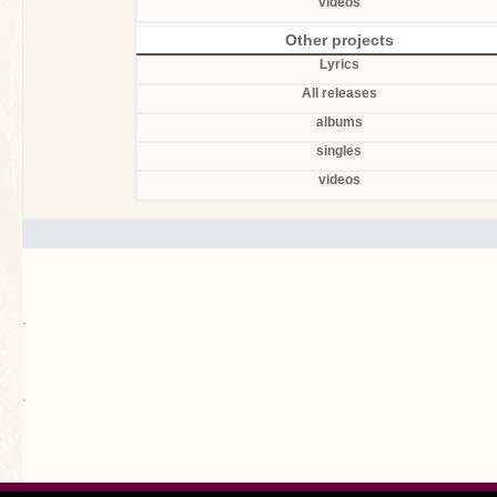
videos
Other projects
Lyrics
All releases
albums
singles
videos
.
`