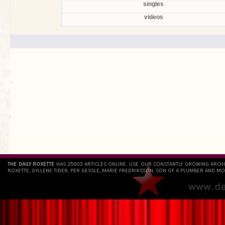
singles
videos
.
`
THE DAILY ROXETTE
HAS 25803 ARTICLES ONLINE. USE OUR CONSTANTLY GROWING ARCH
ROXETTE, GYLLENE TIDER, PER GESSLE, MARIE FREDRIKSSON, SON OF A PLUMBER AND MO