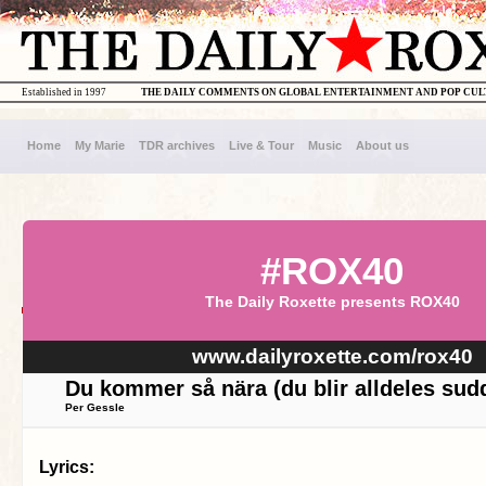
Established in 1997
THE DAILY COMMENTS ON GLOBAL ENTERTAINMENT AND POP CU
Home
My Marie
TDR archives
Live & Tour
Music
About us
#ROX40
The Daily Roxette presents ROX40
www.dailyroxette.com/rox40
Du kommer så nära (du blir alldeles sud
Per Gessle
Lyrics: