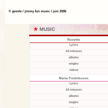
© gessle / jimmy fun music / juni 2006
★
MUSIC
Roxette
Lyrics
All releases
albums
singles
videos
Marie Fredriksson
Lyrics
All releases
albums
singles