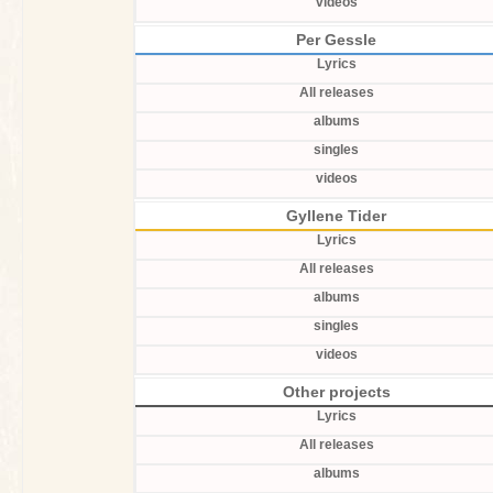
videos
Per Gessle
Lyrics
All releases
albums
singles
videos
Gyllene Tider
Lyrics
All releases
albums
singles
videos
Other projects
Lyrics
All releases
albums