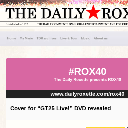
Established in 1997
THE DAILY COMMENTS ON GLOBAL ENTERTAINMENT AND POP CU
Home
My Marie
TDR archives
Live & Tour
Music
About us
#ROX40
The Daily Roxette presents ROX40
www.dailyroxette.com/rox40
Cover for “GT25 Live!” DVD revealed