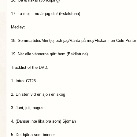
16. Gå & fiska! (Jönköping)
17. Ta mej… nu är jag din! (Eskilstuna)
Medley:
18. Sommartider/Min tjej och jag/Vänta på mej/Flickan i en Cole Porte
19. När alla vännerna gått hem (Eskilstuna)
Tracklist of the DVD:
1. Intro: GT25
2. En sten vid en sjö i en skog
3. Juni, juli, augusti
4. (Dansar inte lika bra som) Sjömän
5. Det hjärta som brinner