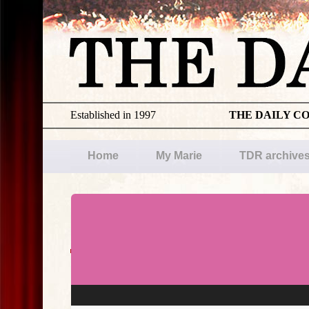
Established in 1997
THE DAILY C
Home
My Marie
TDR archive