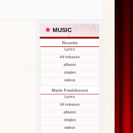
★
MUSIC
Roxette
Lyrics
All releases
albums
singles
videos
Marie Fredriksson
Lyrics
All releases
albums
singles
videos