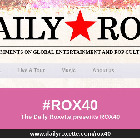
OMMENTS ON GLOBAL ENTERTAINMENT AND POP CUL
s
Live & Tour
Music
About us
#ROX40
The Daily Roxette presents ROX40
www.dailyroxette.com/rox40