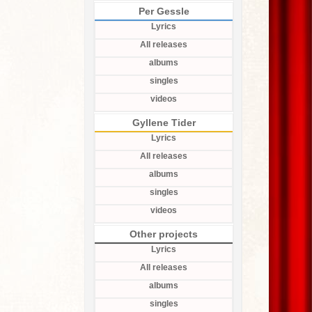
Per Gessle
Lyrics
All releases
albums
singles
videos
Gyllene Tider
Lyrics
All releases
albums
singles
videos
Other projects
Lyrics
All releases
albums
singles