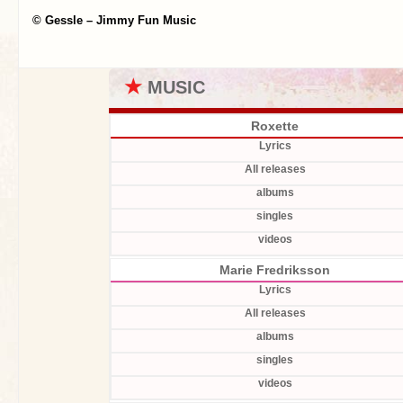
© Gessle – Jimmy Fun Music
★
MUSIC
Roxette
Lyrics
All releases
albums
singles
videos
Marie Fredriksson
Lyrics
All releases
albums
singles
videos