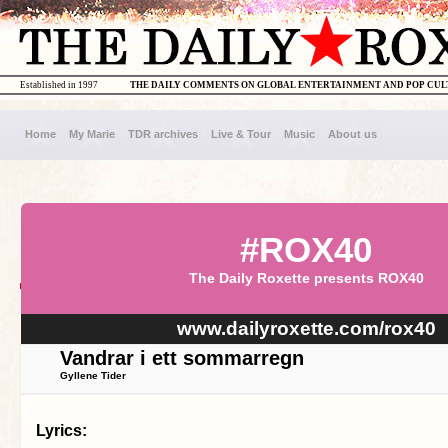
Established in 1997
THE DAILY COMMENTS ON GLOBAL ENTERTAINMENT AND POP CU
Home
My Marie
TDR archives
Live & Tour
Music
About us
#ROX40
The Daily Roxette presents ROX40
www.dailyroxette.com/rox40
Vandrar i ett sommarregn
Gyllene Tider
Lyrics: