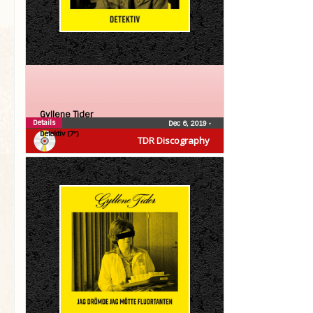
Gyllene Tider
Details
Dec 6, 2019
•
Detektiv (7″)
TDR Discography