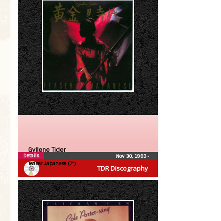
Gyllene Tider
Details
Nov 30, 1983
•
Teaser Japanese (7″)
TDR Discography