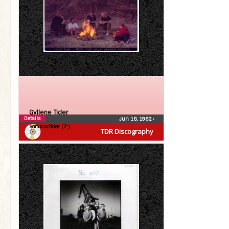
Gyllene Tider
Details
Jun 18, 1982
•
Sommartider (7″)
TDR Discography