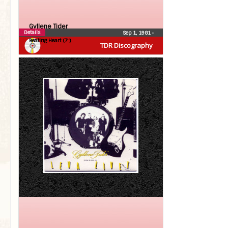
Gyllene Tider
Details
Sep 1, 1981
•
Beating Heart (7″)
TDR Discography