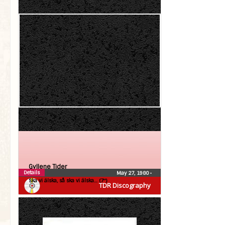
Gyllene Tider
Details
May 27, 1980
•
Ska vi älska, så ska vi älska… (7″)
TDR Discography