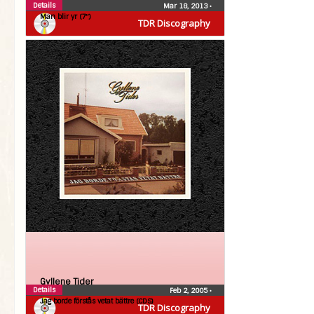
Details
Mar 18, 2013
•
Man blir yr (7″)
TDR Discography
Gyllene Tider
Details
Feb 2, 2005
•
Jag borde förstås vetat bättre (CDS)
TDR Discography