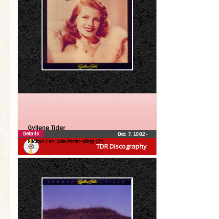
Gyllene Tider
Details
Dec 7, 1982
•
Flickan i en Cole Porter-sång (7″)
TDR Discography