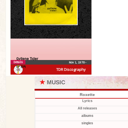
Gyllene Tider
Details
Nov 1, 1978
•
EP (EP)
TDR Discography
★
MUSIC
Roxette
Lyrics
All releases
albums
singles