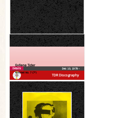
Gyllene Tider
Details
Dec 10, 1979
•
Himmel No. 7 (7″)
TDR Discography