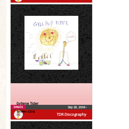
Gyllene Tider
Details
Sep 29, 2004
•
Solsken (CDS)
TDR Discography