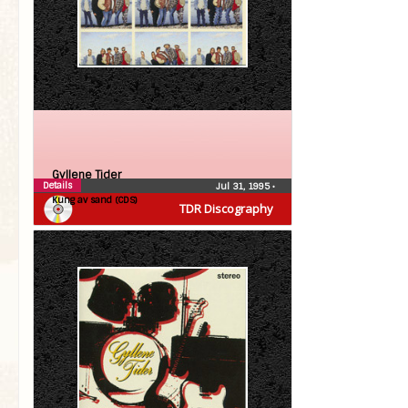
Gyllene Tider
Details
Jul 31, 1995
•
Kung av sand (CDS)
TDR Discography