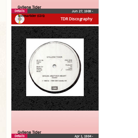
Gyllene Tider
Details
Jun 27, 1989
•
Sommartider (CDS)
TDR Discography
Gyllene Tider
Details
Apr 1, 1984
•