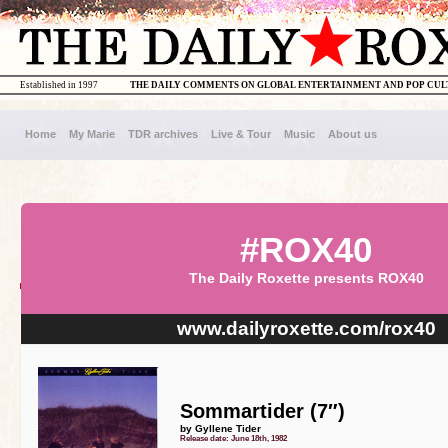
Established in 1997
THE DAILY COMMENTS ON GLOBAL ENTERTAINMENT AND POP CU
Home
My Marie
TDR archives
Live & Tour
Music
About us
#ROX40
The Daily Roxette presents ROX40
www.dailyroxette.com/rox40
Sommartider (7″)
by Gyllene Tider
Release date: June 18th, 1982