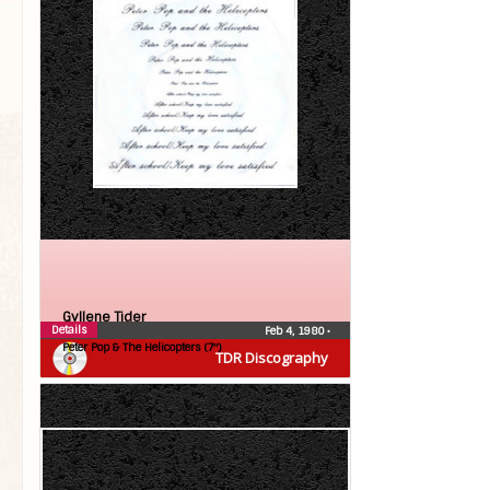
Gyllene Tider
Details
Feb 4, 1980
•
Peter Pop & The Helicopters (7″)
TDR Discography