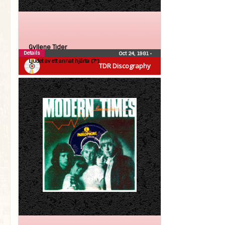
Gyllene Tider
Details
Oct 24, 1981
•
Ljudet av ett annat hjärta (7″)
TDR Discography