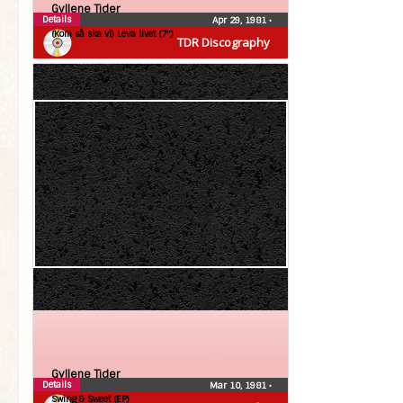
Gyllene Tider
Details
Apr 29, 1981
•
(Kom så ska vi) Leva livet (7″)
TDR Discography
Gyllene Tider
Details
Mar 10, 1981
•
Swing & Sweet (EP)