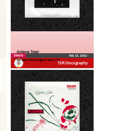
Gyllene Tider
Details
Feb 15, 1982
•
För dina bruna ögons skull (7″)
TDR Discography