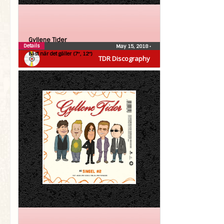
Gyllene Tider
Details
May 15, 2018
•
Bäst när det gäller (7″, 12″)
TDR Discography