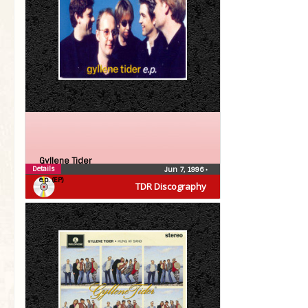
Gyllene Tider
Details
Jun 7, 1996
•
e.p. (EP)
TDR Discography