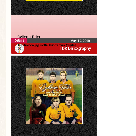
Gyllene Tider
Details
May 10, 2019
•
Jag drömde jag mötte Fluortanten (digital)
TDR Discography