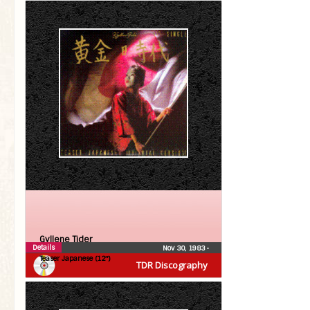
Gyllene Tider
Details
Nov 30, 1983
•
Teaser Japanese (12″)
TDR Discography