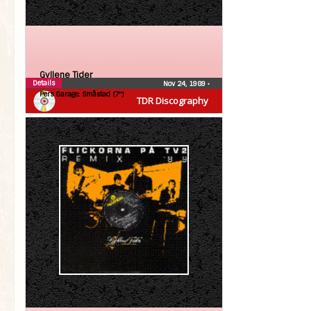
Gyllene Tider
Details
Nov 24, 1989
•
Pers Garage: Småstad (7″)
TDR Discography