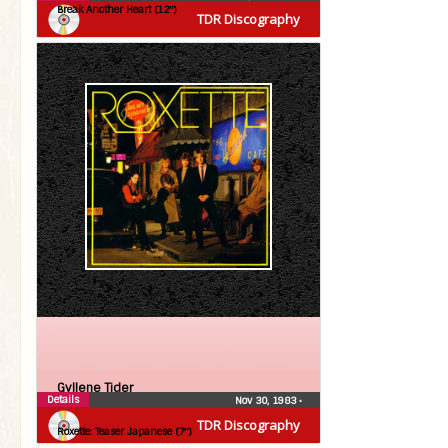
Break Another Heart (12″)
TDR Discography
Gyllene Tider
Details
Nov 30, 1983
•
Roxette
TDR Discography
Roxette: Teaser Japanese (7″)