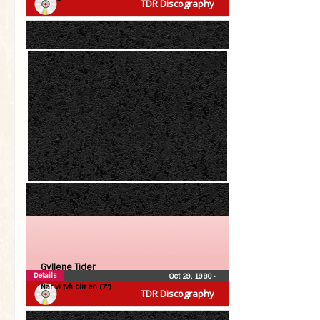
TDR Discography
Gyllene Tider
Details
Oct 29, 1980
•
När vi två blir en (7″)
TDR Discography