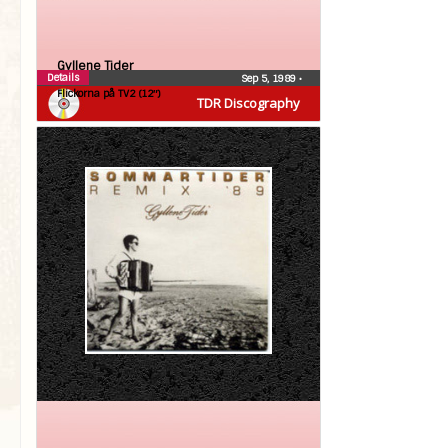
Gyllene Tider
Details
Sep 5, 1989
•
Flickorna på TV2 (12″)
TDR Discography