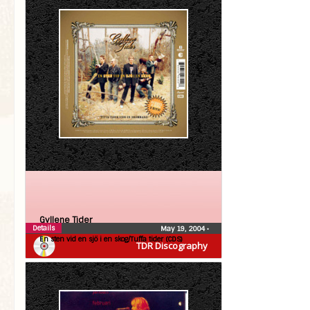
Gyllene Tider
Details
May 19, 2004
•
En sten vid en sjö i en skog/Tuffa tider (CDS)
TDR Discography