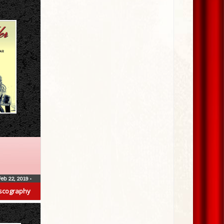
Feb 22, 2019
•
scography