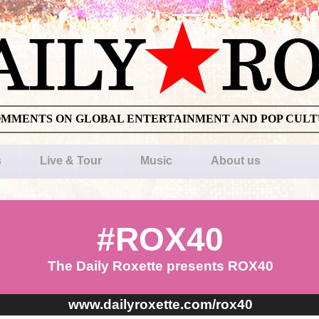
OMMENTS ON GLOBAL ENTERTAINMENT AND POP CUL
s
Live & Tour
Music
About us
#ROX40
The Daily Roxette presents ROX40
www.dailyroxette.com/rox40