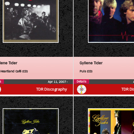
lene Tider
Gyllene Tider
 Heartland Café (CD)
Puls (CD)
s
Details
Apr 11, 2007
•
TDR Discography
TDR Di