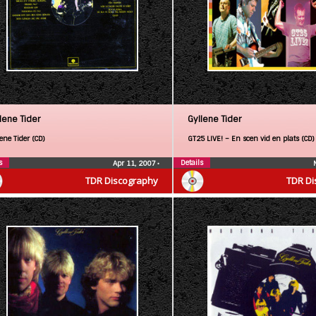
lene Tider
Gyllene Tider
ene Tider (CD)
GT25 LIVE! – En scen vid en plats (CD)
s
Details
Apr 11, 2007
•
TDR Discography
TDR Di