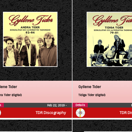
lene Tider
Gyllene Tider
a Tider (digital)
Tidiga Tider (digital)
s
Details
Feb 22, 2019
•
TDR Discography
TDR Di