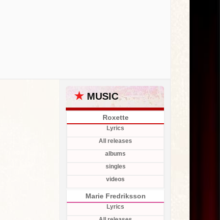
★
MUSIC
Roxette
Lyrics
All releases
albums
singles
videos
Marie Fredriksson
Lyrics
All releases