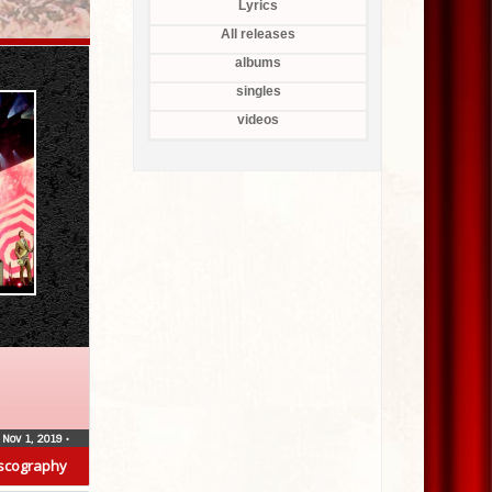
Lyrics
All releases
albums
singles
videos
Nov 1, 2019
•
scography