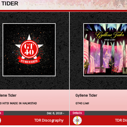
 TIDER
lene Tider
Gyllene Tider
0 HITS! MADE IN HALMSTAD
GT40 Live!
s
Details
Dec 6, 2019
•
TDR Discography
TDR Di