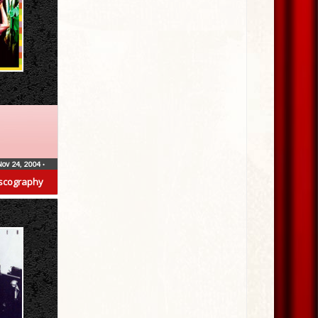
Nov 24, 2004
•
scography