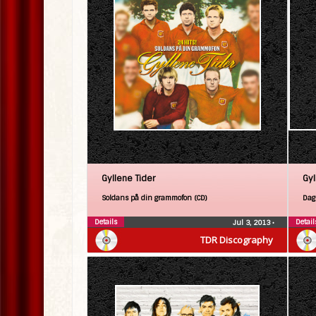
Gyllene Tider
Gyl
Soldans på din grammofon (CD)
Dag
Details
Detail
Jul 3, 2013
•
TDR Discography