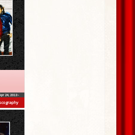
Apr 24, 2013
•
scography