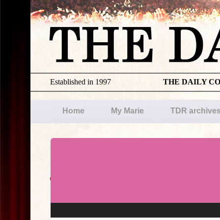
Established in 1997
THE DAILY C
Home
My Marie
TDR archive