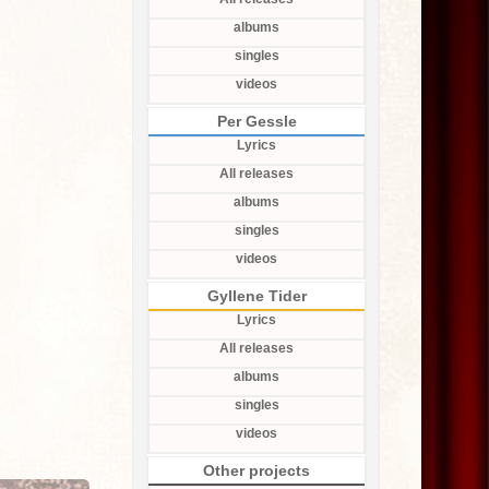
albums
singles
videos
Per Gessle
Lyrics
All releases
albums
singles
videos
Gyllene Tider
Lyrics
All releases
albums
singles
videos
Other projects