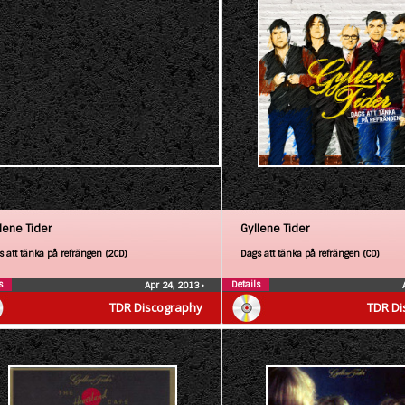
lene Tider
Gyllene Tider
s att tänka på refrängen (2CD)
Dags att tänka på refrängen (CD)
s
Details
Apr 24, 2013
•
TDR Discography
TDR Di