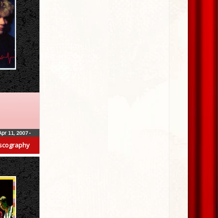
Apr 11, 2007
•
scography