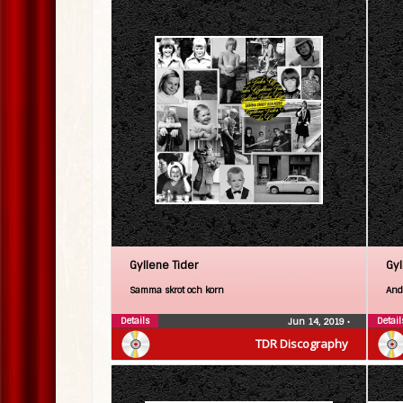
Gyllene Tider
Gyl
Samma skrot och korn
Andr
Details
Detail
Jun 14, 2019
•
TDR Discography