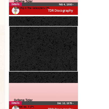
Gyllene Tider
Details
Feb 4, 1980
•
Peter Pop & The Helicopters (7″)
TDR Discography
Gyllene Tider
Details
Dec 10, 1979
•
Himmel No. 7 (7″)