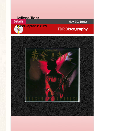
Gyllene Tider
Details
Nov 30, 1983
•
Teaser Japanese (12″)
TDR Discography