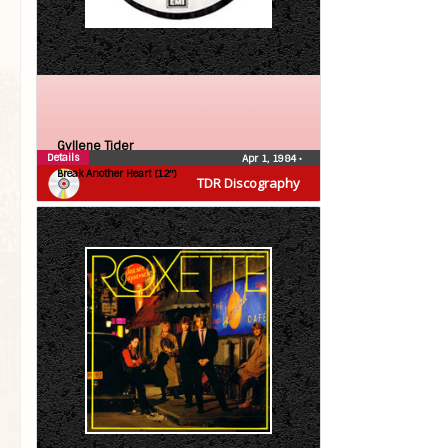
Gyllene Tider
Details
Apr 1, 1984
•
Break Another Heart (12″)
TDR Discography