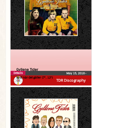
Gyllene Tider
Details
May 15, 2018
•
Bäst när det gäller (7″, 12″)
TDR Discography