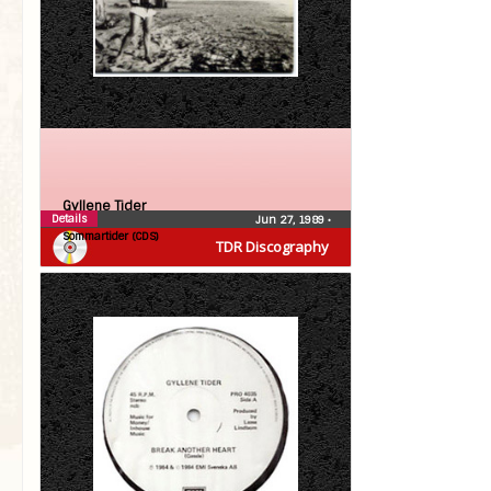
Gyllene Tider
Details
Jun 27, 1989
•
Sommartider (CDS)
TDR Discography