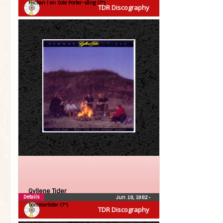
Flickan i en Cole Porter-sång (7″)
TDR Discography
Gyllene Tider
Details
Jun 18, 1982
•
Sommartider (7″)
TDR Discography