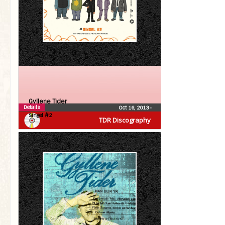
Gyllene Tider
Details
Oct 16, 2013
•
Singel #2
TDR Discography