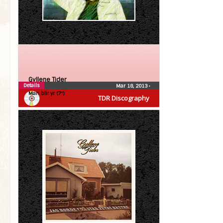
Gyllene Tider
Details
Mar 18, 2013
•
Man blir yr (7″)
TDR Discography