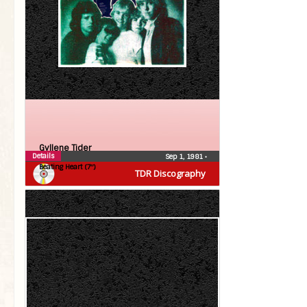
Gyllene Tider
Details
Sep 1, 1981
•
Beating Heart (7″)
TDR Discography