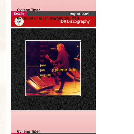
Gyllene Tider
Details
May 19, 2004
•
En sten vid en sjö i en skog/Tuffa tider (CDS)
TDR Discography
Gyllene Tider