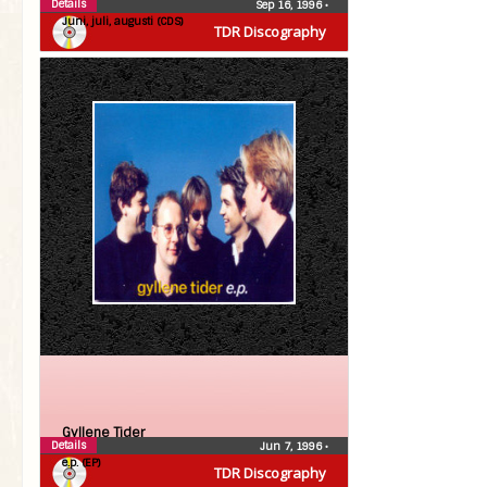
Details
Sep 16, 1996
•
Juni, juli, augusti (CDS)
TDR Discography
Gyllene Tider
Details
Jun 7, 1996
•
e.p. (EP)
TDR Discography