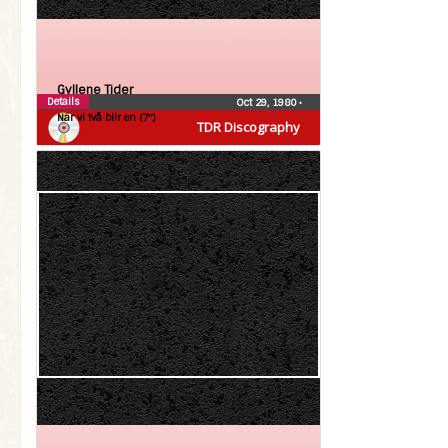
Gyllene Tider
Details
Oct 29, 1980
•
När vi två blir en (7″)
TDR Discography