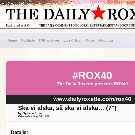
Established in 1997
THE DAILY COMMENTS ON GLOBAL ENTERTAINMENT AND POP CU
Home
My Marie
TDR archives
Live & Tour
Music
About us
#ROX40
The Daily Roxette presents ROX40
www.dailyroxette.com/rox40
Ska vi älska, så ska vi älska… (7″)
by Gyllene Tider
Release date: May 27th, 1980
Details: