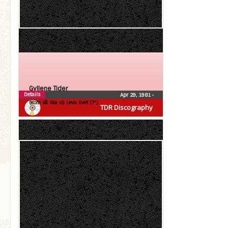
Gyllene Tider
Details
Apr 29, 1981
•
(Kom så ska vi) Leva livet (7″)
TDR Discography