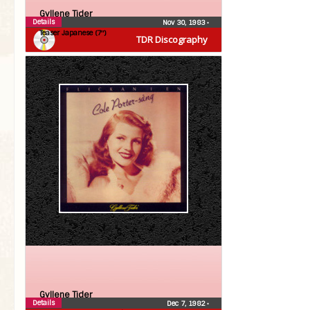
Gyllene Tider
Details
Nov 30, 1983
•
Teaser Japanese (7″)
TDR Discography
Gyllene Tider
Details
Dec 7, 1982
•