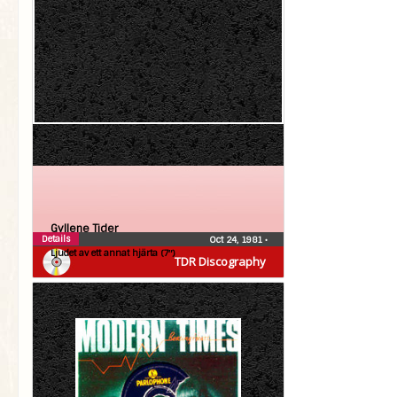
Gyllene Tider
Details
Oct 24, 1981
•
Ljudet av ett annat hjärta (7″)
TDR Discography