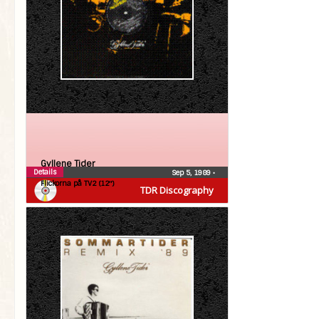
Gyllene Tider
Details
Sep 5, 1989
•
Flickorna på TV2 (12″)
TDR Discography