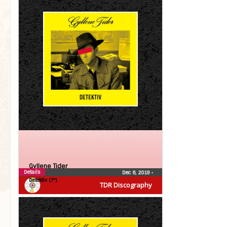
Gyllene Tider
Details
Dec 6, 2019
•
Detektiv (7″)
TDR Discography