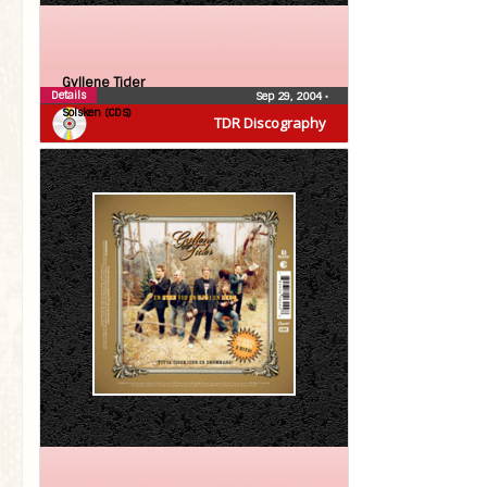
Gyllene Tider
Details
Sep 29, 2004
•
Solsken (CDS)
TDR Discography