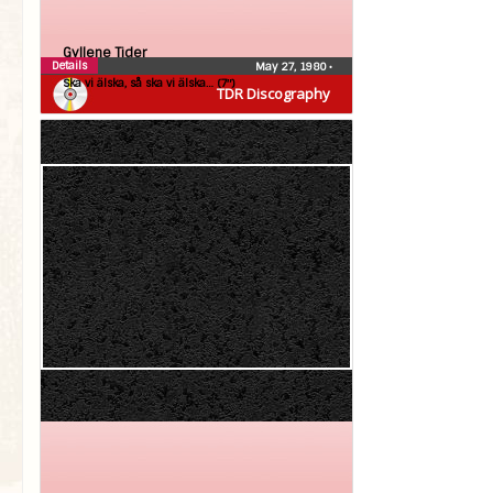
Gyllene Tider
Details
May 27, 1980
•
Ska vi älska, så ska vi älska… (7″)
TDR Discography