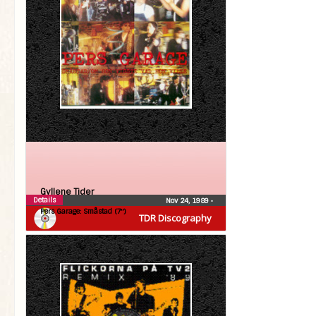
Gyllene Tider
Details
Nov 24, 1989
•
Pers Garage: Småstad (7″)
TDR Discography