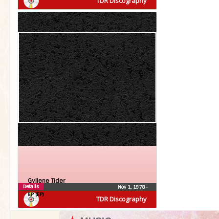
TDR Discography
Gyllene Tider
Details
Nov 1, 1978
•
EP (EP)
TDR Discography