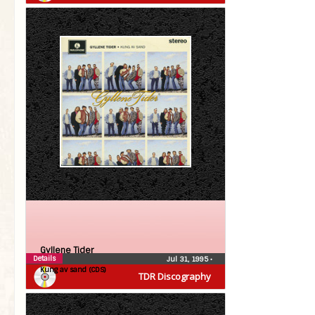
Gyllene Tider
Details
Jul 31, 1995
•
Kung av sand (CDS)
TDR Discography