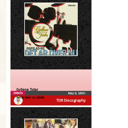
Gyllene Tider
Details
May 8, 1995
•
Det är över nu (CDM)
TDR Discography