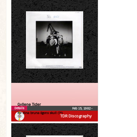
Gyllene Tider
Details
Feb 15, 1982
•
För dina bruna ögons skull (7″)
TDR Discography