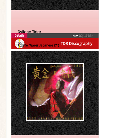
Gyllene Tider
Details
Nov 30, 1983
•
Roxette
TDR Discography
Roxette: Teaser Japanese (7″)