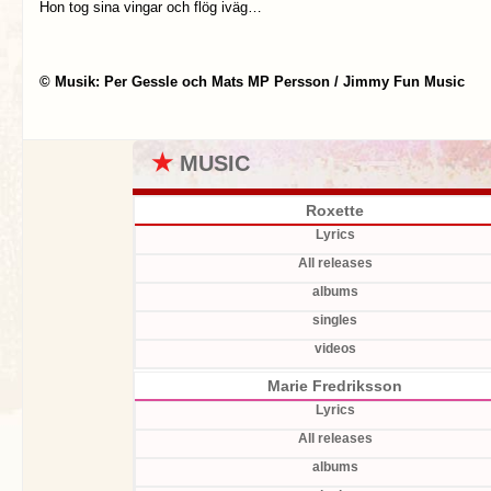
Hon tog sina vingar och flög iväg…
© Musik: Per Gessle och Mats MP Persson / Jimmy Fun Music
★
MUSIC
Roxette
Lyrics
All releases
albums
singles
videos
Marie Fredriksson
Lyrics
All releases
albums