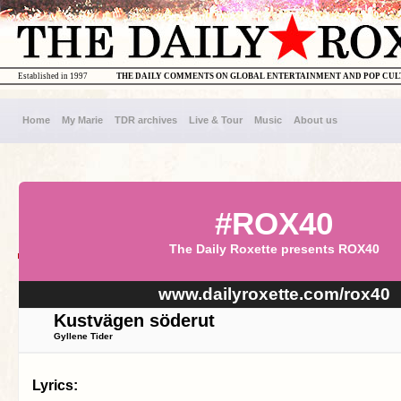
Established in 1997
THE DAILY COMMENTS ON GLOBAL ENTERTAINMENT AND POP CU
Home
My Marie
TDR archives
Live & Tour
Music
About us
#ROX40
The Daily Roxette presents ROX40
www.dailyroxette.com/rox40
Kustvägen söderut
Gyllene Tider
Lyrics: