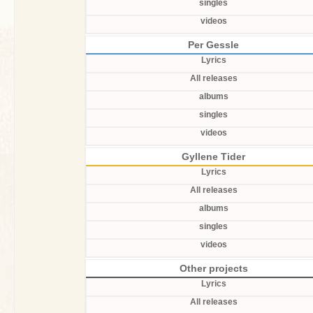
singles
videos
Per Gessle
Lyrics
All releases
albums
singles
videos
Gyllene Tider
Lyrics
All releases
albums
singles
videos
Other projects
Lyrics
All releases