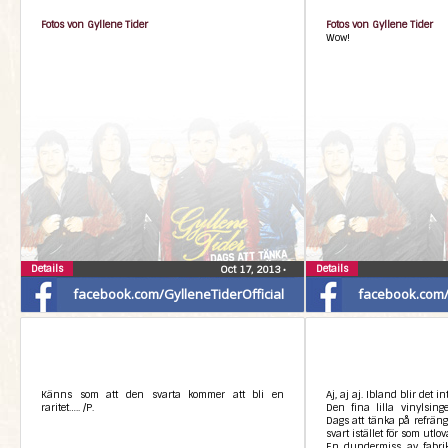
Fotos von Gyllene Tider
Fotos von Gyllene Tider
Wow!
Details
Details
Oct 17, 2013
•
facebook.com/GylleneTiderOfficial
facebook.com/G
Känns som att den svarta kommer att bli en
Aj, aj aj. Ibland blir det 
raritet….. /P.
Den fina lilla vinylsin
Dags att tänka på refräng
svart istället för som utlo
En dundermiss av fabri