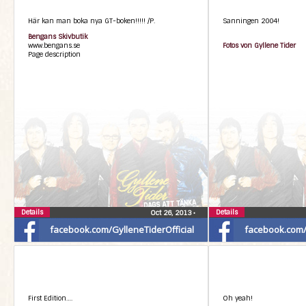
Här kan man boka nya GT-boken!!!!! /P.
Sanningen 2004!
Bengans Skivbutik
www.bengans.se
Fotos von Gyllene Tider
Page description
Details
Details
Oct 26, 2013
•
facebook.com/GylleneTiderOfficial
facebook.com/G
First Edition….
Oh yeah!