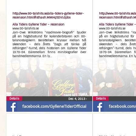
http://www.80-talshits.se/alla-tiders-gyllene-tider-
http://www.80-talshits.se/
recension.html#sthash.MMHq5DVl.dpbs
recension.html#sthash.
Alla Tiders Gyllene Tider – recension
Alla Tiders Gyllene Tider 
www.80-talshits.se
www.80-talshits.se
Jan-Owe Wikströms "roadmovie-biografi" bjuder
Jan-Owe Wikströms "roa
på en högtidsstund för kalenderbitaren och 80-
på en högtidsstund för 
talsnostalgikern. Berättelsen kryssar mellan två
talsnostalgikern. Berätt
skeenden – dels årets ”Dags att tänka på
skeenden – dels året
refrängen”-turné, dels historien om Gyllene Tider
refrängen”-turné, dels h
1978-84. Däremellan finns minibiografier över
1978-84. Däremellan fi
bandmedlemmarna. En ly…
bandmedlemmarna. En l
Details
Details
Dec 4, 2013
•
facebook.com/GylleneTiderOfficial
facebook.com/G