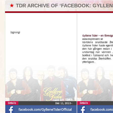
★
TDR ARCHIVE OF ‘FACEBOOK: GYLLEN
Signing!
Gyllene Tider – en förevig
www.expressen.se
Världens snabbaste åter
Gyllene Tider hade egentl
den här gången redan i 
undantag när vännen 
bokfest i Tylösand och h
den snabba återträffen. 
ytterligare…
Details
Details
Dec 11, 2013
•
facebook.com/GylleneTiderOfficial
facebook.com/G