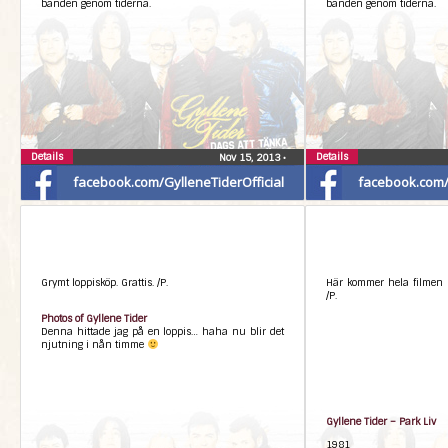
banden genom tiderna.
banden genom tiderna.
Details
Details
Nov 15, 2013
•
facebook.com/GylleneTiderOfficial
facebook.com/G
Grymt loppisköp. Grattis. /P.
Här kommer hela filmen 
/P.
Photos of Gyllene Tider
Denna hittade jag på en loppis… haha nu blir det
njutning i nån timme
Gyllene Tider – Park Liv
1981