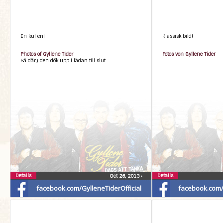
En kul en!
Klassisk bild!
Photos of Gyllene Tider
Fotos von Gyllene Tider
Så där:) den dök upp i lådan till slut
Details
Details
Oct 26, 2013
•
facebook.com/GylleneTiderOfficial
facebook.com/G