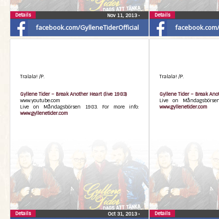
Details
Details
Nov 11, 2013
•
facebook.com/GylleneTiderOfficial
facebook.com/G
Tralala! /P.
Tralala! /P.
Gyllene Tider – Break Another Heart (live 1983)
Gyllene Tider – Break Anot
www.youtube.com
Live on Måndagsbörsen
Live on Måndagsbörsen 1983. For more info:
www.gyllenetider.com
www.gyllenetider.com
Details
Details
Oct 31, 2013
•