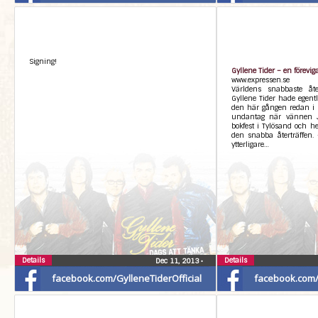
Signing!
Gyllene Tider – en förevig
www.expressen.se
Världens snabbaste åter
Gyllene Tider hade egentl
den här gången redan i 
undantag när vännen 
bokfest i Tylösand och h
den snabba återträffen. 
ytterligare…
Details
Details
Dec 11, 2013
•
facebook.com/GylleneTiderOfficial
facebook.com/G