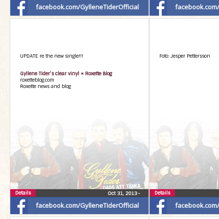
facebook.com/GylleneTiderOfficial
facebook.com/G
UPDATE re the new single!!!
Foto: Jesper Pettersson
Gyllene Tider’s clear vinyl « Roxette Blog
roxetteblog.com
Roxette news and blog
Details
Details
Oct 31, 2013
•
facebook.com/GylleneTiderOfficial
facebook.com/G