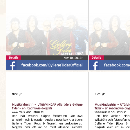
Details
Details
Nov 19, 2013
•
facebook.com/GylleneTiderOfficial
facebook.com/G
Nice! /P.
Nice! /P.
Musikindustrin – UTGIVNINGAR Alla tiders Gyllene
Musikindustrin – UTGIVNI
Tider – en roadmovie-biografi
Tider – en roadmovie-biog
www.musikindustrin.se
www.musikindustrin.se
Den här veckan släpps författaren Jan-Owe
Den här veckan släpp
Wikström och fotografen Anders Roos bok Alla tiders
Wikström och fotografen A
Gyllene Tider [Roos & Tegnér], en auktoriserad
Gyllene Tider [Roos & T
biografi över ett av de mest älskade svenska
biografi över ett av d