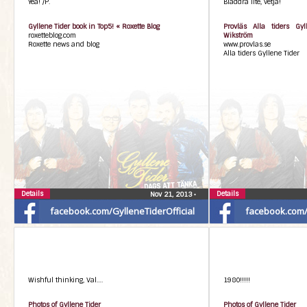
Yea! /P.
Bläddra lite, vetja!
Gyllene Tider book in Top5! « Roxette Blog
Provläs Alla tiders Gy
roxetteblog.com
Wikström
Roxette news and blog
www.provlas.se
Alla tiders Gyllene Tider
Details
Details
Nov 21, 2013
•
facebook.com/GylleneTiderOfficial
facebook.com/G
Wishful thinking, Val….
1980!!!!!
Photos of Gyllene Tider
Photos of Gyllene Tider