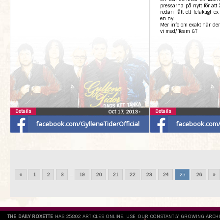
pressarna på nytt för att
redan fått ett felaktigt 
en ny.
Mer info om exakt när den
vi med/ Team GT
Details
Details
Oct 17, 2013
•
facebook.com/GylleneTiderOfficial
facebook.com/G
«
1
2
3
...
19
20
21
22
23
24
25
26
»
THE DAILY ROXETTE
HAS 25802 ARTICLES ONLINE. USE OUR CONSTANTLY GROWING ARCH