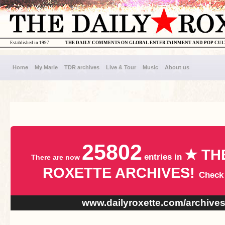
Established in 1997
THE DAILY COMMENTS ON GLOBAL ENTERTAINMENT AND POP CU
Home
My Marie
TDR archives
Live & Tour
Music
About us
25802
★ TH
entries in
There are now
ROXETTE ARCHIVES!
Check
www.dailyroxette.com/archive