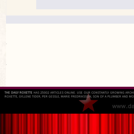
.
`
THE DAILY ROXETTE
HAS 25802 ARTICLES ONLINE. USE OUR CONSTANTLY GROWING ARCH
ROXETTE, GYLLENE TIDER, PER GESSLE, MARIE FREDRIKSSON, SON OF A PLUMBER AND MO