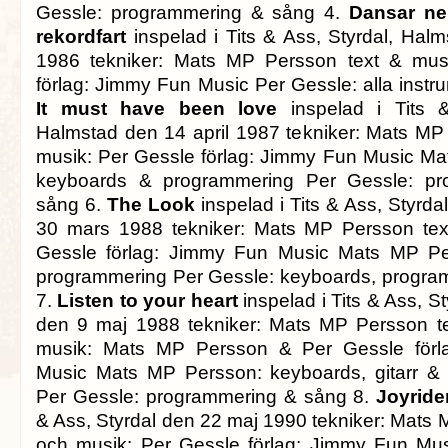
Gessle: programmering & sång 4.
Dansar ner
rekordfart
inspelad i Tits & Ass, Styrdal, Hal
1986 tekniker: Mats MP Persson text & mus
förlag: Jimmy Fun Music Per Gessle: alla instr
It must have been love
inspelad i Tits &
Halmstad den 14 april 1987 tekniker: Mats MP
musik: Per Gessle förlag: Jimmy Fun Music M
keyboards & programmering Per Gessle: pr
sång 6.
The Look
inspelad i Tits & Ass, Styrd
30 mars 1988 tekniker: Mats MP Persson tex
Gessle förlag: Jimmy Fun Music Mats MP Per
programmering Per Gessle: keyboards, progra
7.
Listen to your heart
inspelad i Tits & Ass, S
den 9 maj 1988 tekniker: Mats MP Persson te
musik: Mats MP Persson & Per Gessle förl
Music Mats MP Persson: keyboards, gitarr &
Per Gessle: programmering & sång 8.
Joyride
& Ass, Styrdal den 22 maj 1990 tekniker: Mats 
och musik: Per Gessle förlag: Jimmy Fun Mus