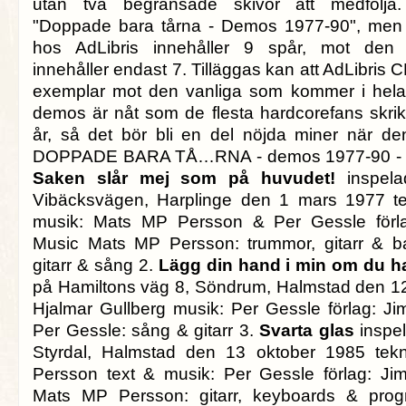
utan två begränsade skivor att medfölja
"Doppade bara tårna - Demos 1977-90", me
hos AdLibris innehåller 9 spår, mot den 
innehåller endast 7. Tilläggas kan att AdLibris 
exemplar mot den vanliga som kommer i hel
demos är nåt som de flesta hardcorefans skriki
år, så det bör bli en del nöjda miner när den
DOPPADE BARA TÅ…RNA - demos 1977-90 - 1
Saken slår mej som på huvudet!
inspelad
Vibäcksvägen, Harplinge den 1 mars 1977 te
musik: Mats MP Persson & Per Gessle förl
Music Mats MP Persson: trummor, gitarr & b
gitarr & sång 2.
Lägg din hand i min om du ha
på Hamiltons väg 8, Söndrum, Halmstad den 12 
Hjalmar Gullberg musik: Per Gessle förlag: 
Per Gessle: sång & gitarr 3.
Svarta glas
inspel
Styrdal, Halmstad den 13 oktober 1985 tek
Persson text & musik: Per Gessle förlag: J
Mats MP Persson: gitarr, keyboards & pro