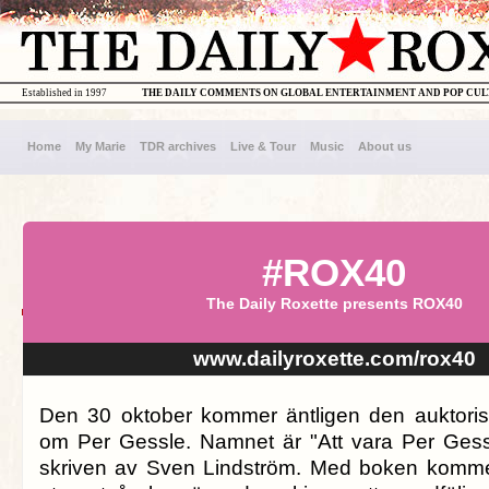
Established in 1997
THE DAILY COMMENTS ON GLOBAL ENTERTAINMENT AND POP CU
Home
My Marie
TDR archives
Live & Tour
Music
About us
#ROX40
The Daily Roxette presents ROX40
www.dailyroxette.com/rox40
Den 30 oktober kommer äntligen den auktoris
om Per Gessle. Namnet är "Att vara Per Gess
skriven av Sven Lindström. Med boken kommer