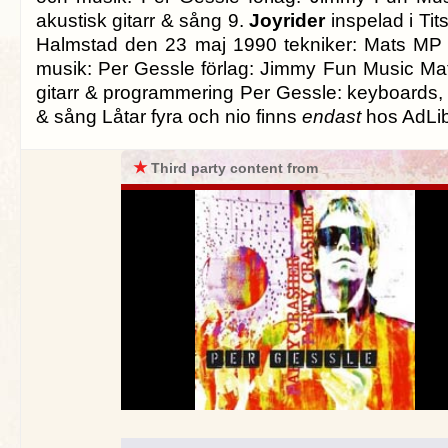
akustisk gitarr & sång 9.
Joyrider
inspelad i Tit
Halmstad den 23 maj 1990 tekniker: Mats MP 
musik: Per Gessle förlag: Jimmy Fun Music M
gitarr & programmering Per Gessle: keyboards
& sång Låtar fyra och nio finns
endast
hos AdLib
★
Third party content from