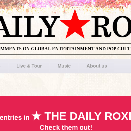
OMMENTS ON GLOBAL ENTERTAINMENT AND POP CUL
s
Live & Tour
Music
About us
★ THE DAILY ROX
entries in
Check them out!