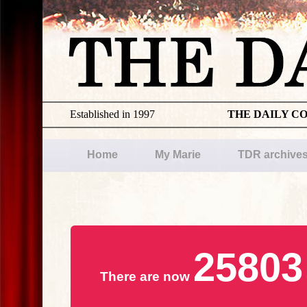
Established in 1997
THE DAILY C
Home
My Marie
TDR archive
25803
There are now