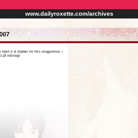
www.dailyroxette.com/archives
007
 totalt 8 st biljetter till Pers smygpremiär i
d på måndag!